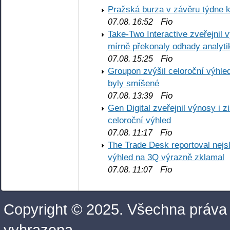
Pražská burza v závěru týdne k
Fio
07.08. 16:52
Take-Two Interactive zveřejnil 
mírně překonaly odhady analyti
Fio
07.08. 15:25
Groupon zvýšil celoroční výhl
byly smíšené
Fio
07.08. 13:39
Gen Digital zveřejnil výnosy i 
celoroční výhled
Fio
07.08. 11:17
The Trade Desk reportoval nejs
výhled na 3Q výrazně zklamal
Fio
07.08. 11:07
Copyright © 2025. Všechna práva