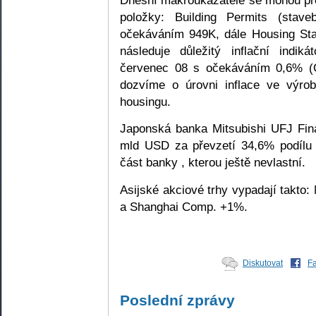
Dnešní makroukazatele se mohou proj
položky: Building Permits (stav
očekáváním 949K, dále Housing Sta
následuje důležitý inflační indik
červenec 08 s očekáváním 0,6% (
dozvíme o úrovni inflace ve výrob
housingu.
Japonská banka Mitsubishi UFJ Fina
mld USD za převzetí 34,6% podílu
část banky , kterou ještě nevlastní.
Asijské akciové trhy vypadají takto
a Shanghai Comp. +1%.
Diskutovat
F
Poslední zprávy