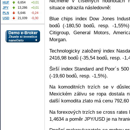
Nicméně v číselných hodnotách 
HUF
6,654
+0,01
situace odrazila následovně:
JPY
13,286
+0,01
PLN
5,646
-0,24
Blue chips index Dow Jones Indust
USD
21,039
-0,30
bodů (-180,50 bodů, resp. -1,55%
Citigroup, General Motors, Ameri
Morgan.
Technologicky založený index Nasda
2416,98 bodů (-35,54 bodů, resp. -1,
Širší index Standard and Poor´s 500
(-19,60 bodů, resp. -1,5%).
Na komoditních trzích se v důsled
Mexickém zálivu se ropa dostala n
další komodita zlato má cenu 792,60
Na forexových trzích se cross rate
1,4634 a poměr JPY/USD je na hranic