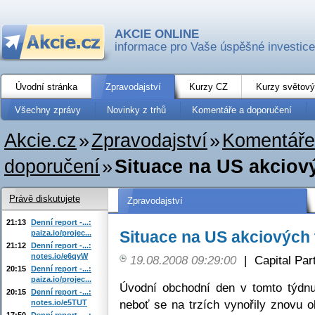
AKCIE ONLINE
informace pro Vaše úspěšné investice
Úvodní stránka
Zpravodajství
Kurzy CZ
Kurzy světový
Všechny zprávy
Novinky z trhů
Komentáře a doporučení
Akcie.cz
»
Zpravodajství
»
Komentáře
doporučení
»
Situace na US akciový
Právě diskutujete
Zpravodajství
21:13
Denní report -...:
Situace na US akciových 
paiza.io/projec...
21:12
Denní report -...:
notes.io/e6qyW
19.08.2008 09:29:00
|
Capital Part
20:15
Denní report -...:
paiza.io/projec...
Úvodní obchodní den v tomto týdnu 
20:15
Denní report -...:
neboť se na trzích vynořily znovu o
notes.io/e5TUT
17:50
Denní report -...: