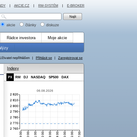
NDY
|
AKCIE.CZ
|
RM-SYSTÉM
|
E-BROKER
akcie
články
diskuze
Rádce investora
Moje akcie
alýzy
Uživatel nepřihlášen
|
Přihlásit se
|
Zaregistrovat se
Indexy
PX
RM
DJ
NASDAQ
SP500
DAX
06.08.2026