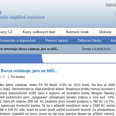
FIOFO
E
Vaše úspěšné investice
urzy CZ
Kurzy světových burz
Kurzovní lístek
Diskuse
Komentáře a doporučení
Firemní zprávy
Odborné články
An
io informuje: Burza oslabuje, jaro se blíží...
Čtvrtek 6.8.2026 22:21
Burza oslabuje, jaro se blíží...
8:45
|
Fio banka
tku týdne oslabuje. Index PX 50 klesá -0,3% na 1513 bodů. Na trhu je vidět
ní zisků. Obchodování je však poměrně klidné. Realizace profitu mohou souviset s
ým doporučením snížit váhu v regionu od investiční banky Morgan Stanley.
ěti každoroční jarní „vysypávky“ přesahující korekci indexu o více než -10%.
Z, který při objemu 300 mil. Kč zastavila první úroveň podpory u 780 Kč (-0,7%).
 balancuje Komerční banka. Ta by v případě neudržení mety u 3380 Kč mohla
ještě o 100 Kč níže, kupci se proto snaží udržet současné úrovně. Za předpokladu
ářských výsledků na konci února by tak byla dobrým titulem do příštích měsíců.