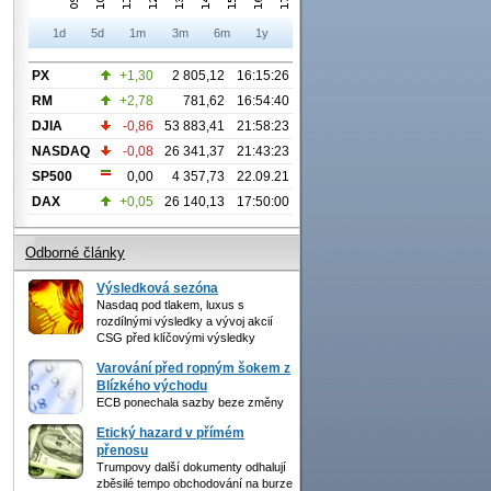
1d
5d
1m
3m
6m
1y
PX
+1,30
2 805,12
16:15:26
RM
+2,78
781,62
16:54:40
DJIA
-0,86
53 883,41
21:58:23
NASDAQ
-0,08
26 341,37
21:43:23
SP500
0,00
4 357,73
22.09.21
DAX
+0,05
26 140,13
17:50:00
Odborné články
Výsledková sezóna
Nasdaq pod tlakem, luxus s
rozdílnými výsledky a vývoj akcií
CSG před klíčovými výsledky
Varování před ropným šokem z
Blízkého východu
ECB ponechala sazby beze změny
Etický hazard v přímém
přenosu
Trumpovy další dokumenty odhalují
zběsilé tempo obchodování na burze