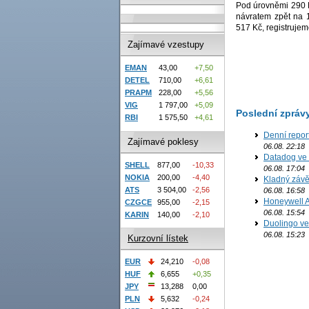
Pod úrovněmi 290 K
návratem zpět na 1
517 Kč, registruje
Zajímavé vzestupy
EMAN
43,00
+7,50
DETEL
710,00
+6,61
PRAPM
228,00
+5,56
VIG
1 797,00
+5,09
Poslední zpráv
RBI
1 575,50
+4,61
Denní report
Zajímavé poklesy
06.08. 22:18
Datadog ve 
SHELL
877,00
-10,33
06.08. 17:04
NOKIA
200,00
-4,40
Kladný závě
ATS
3 504,00
-2,56
06.08. 16:58
Honeywell Ae
CZGCE
955,00
-2,15
06.08. 15:54
KARIN
140,00
-2,10
Duolingo ve 
06.08. 15:23
Kurzovní lístek
EUR
24,210
-0,08
HUF
6,655
+0,35
JPY
13,288
0,00
PLN
5,632
-0,24