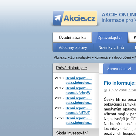
AKCIE ONLIN
informace pro 
Úvodní stránka
Zpravodajství
K
Všechny zprávy
Novinky z trhů
Akcie.cz
»
Zpravodajství
»
Komentáře a doporučení
»
F
Právě diskutujete
Zpravodajství
21:13
Denní report -...:
Fio informuje: 
paiza.io/projec...
21:12
Denní report -...:
13.02.2006 11:4
notes.io/e6qyW
20:15
Denní report -...:
Český trh na počá
paiza.io/projec...
pokračující zamyká
20:15
Denní report -...:
nedávným opakovan
notes.io/e5TUT
Všichni mají v pam
17:50
Denní report -...:
Nejaktivnější je ČE
paiza.io/projec...
Na hraně neustále
technicky oslabit 
Škola investování
pozitivních hospod