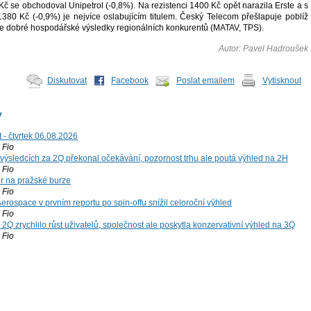
č se obchodoval Unipetrol (-0,8%). Na rezistenci 1400 Kč opět narazila Erste a s
380 Kč (-0,9%) je nejvíce oslabujícím titulem. Český Telecom přešlapuje poblíž
me dobré hospodářské výsledky regionálních konkurentů (MATAV, TPS).
Autor: Pavel Hadroušek
Diskutovat
Facebook
Poslat emailem
Vytisknout
y
 - čtvrtek 06.08.2026
Fio
výsledcích za 2Q překonal očekávání, pozornost trhu ale poutá výhled na 2H
Fio
r na pražské burze
Fio
rospace v prvním reportu po spin-offu snížil celoroční výhled
Fio
2Q zrychlilo růst uživatelů, společnost ale poskytla konzervativní výhled na 3Q
Fio