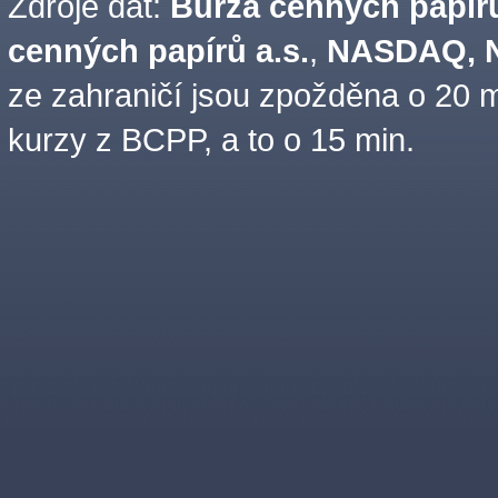
Zdroje dat:
Burza cenných papírů
cenných papírů a.s.
,
NASDAQ, N
ze zahraničí jsou zpožděna o 20 m
kurzy z BCPP, a to o 15 min.