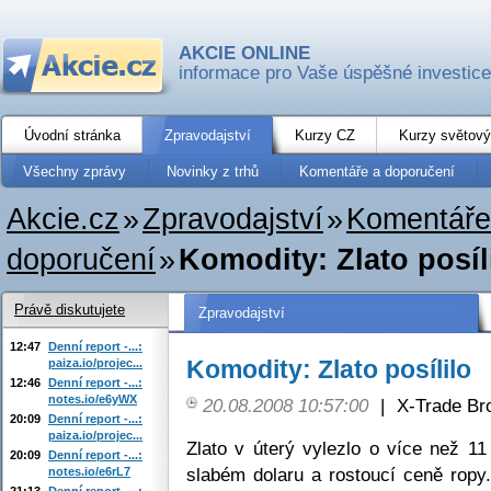
AKCIE ONLINE
informace pro Vaše úspěšné investice
Úvodní stránka
Zpravodajství
Kurzy CZ
Kurzy světový
Všechny zprávy
Novinky z trhů
Komentáře a doporučení
Akcie.cz
»
Zpravodajství
»
Komentáře
doporučení
»
Komodity: Zlato posíl
Právě diskutujete
Zpravodajství
12:47
Denní report -...:
Komodity: Zlato posílilo
paiza.io/projec...
12:46
Denní report -...:
notes.io/e6yWX
20.08.2008 10:57:00
|
X-Trade Br
20:09
Denní report -...:
paiza.io/projec...
Zlato v úterý vylezlo o více než 
20:09
Denní report -...:
slabém dolaru a rostoucí ceně ropy.
notes.io/e6rL7
21:13
Denní report -...: