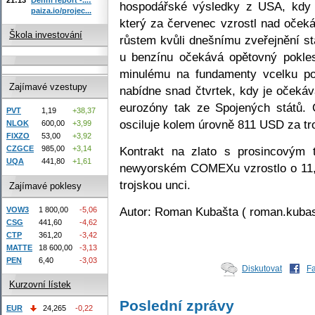
hospodářské výsledky z USA, kdy b
paiza.io/projec...
který za červenec vzrostl nad oček
Škola investování
růstem kvůli dnešnímu zveřejnění s
u benzínu očekává opětovný pokle
minulému na fundamenty vcelku po
Zajímavé vzestupy
nabídne snad čtvrtek, kdy je očekáv
eurozóny tak ze Spojených států. 
PVT
1,19
+38,37
osciluje kolem úrovně 811 USD za tr
NLOK
600,00
+3,99
FIXZO
53,00
+3,92
Kontrakt na zlato s prosincovým
CZGCE
985,00
+3,14
UQA
441,80
+1,61
newyorském COMEXu vzrostlo o 11,
trojskou unci.
Zajímavé poklesy
Autor: Roman Kubašta ( roman.kuba
VOW3
1 800,00
-5,06
CSG
441,60
-4,62
CTP
361,20
-3,42
MATTE
18 600,00
-3,13
PEN
6,40
-3,03
Diskutovat
F
Kurzovní lístek
Poslední zprávy
EUR
24,265
-0,22