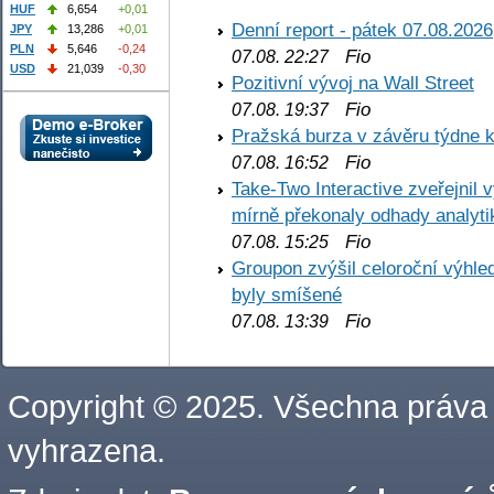
HUF
6,654
+0,01
Denní report - pátek 07.08.2026
JPY
13,286
+0,01
PLN
5,646
-0,24
Fio
07.08. 22:27
USD
21,039
-0,30
Pozitivní vývoj na Wall Street
Fio
07.08. 19:37
Pražská burza v závěru týdne k
Fio
07.08. 16:52
Take-Two Interactive zveřejnil 
mírně překonaly odhady analyti
Fio
07.08. 15:25
Groupon zvýšil celoroční výhl
byly smíšené
Fio
07.08. 13:39
Copyright © 2025. Všechna práva
vyhrazena.