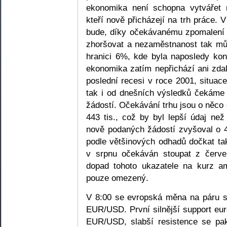
ekonomika není schopna vytvářet 
kteří nově přicházejí na trh práce. 
bude, díky očekávanému zpomalení 
zhoršovat a nezaměstnanost tak můž
hranici 6%, kde byla naposledy ko
ekonomika zatím nepřichází ani zdal
poslední recesi v roce 2001, situac
tak i od dnešních výsledků čekáme d
žádostí. Očekávání trhu jsou o něco o
443 tis., což by byl lepší údaj ne
nově podaných žádostí zvyšoval o 4
podle většinových odhadů dočkat tak
v srpnu očekáván stoupat z červe
dopad tohoto ukazatele na kurz 
pouze omezený.
V 8:00 se evropská měna na páru s
EUR/USD. První silnější support eu
EUR/USD, slabší resistence se p