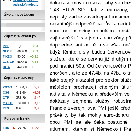
dokázala znovu umazat, aby se dnes
paiza.io/projec...
1,48 EUR/USD. Jak z eurozóny, t
Škola investování
nepřišly žádné zásadnější fundament
razantnější odpověď na růst americ
euru od poloviny minulého měsí
Zajímavé vzestupy
zajímavější čísla jsou z eurozóny p
dopoledne, ani od těch se však ne
PVT
1,19
+38,37
když těmito čísly budou červencov
NLOK
600,00
+3,99
FIXZO
53,00
+3,92
služeb, které se červnu již druhý
CZGCE
985,00
+3,14
pod hranicí 50b. Od červencového P
UQA
441,80
+1,61
zhoršení, a to ze 47,4b. na 47b., o t
Zajímavé poklesy
také stejný ukazatel pro sektor slu
měsících procházejí citelným útl
VOW3
1 800,00
-5,06
CSG
441,60
-4,62
aktivita v Německu a především ve F
CTP
361,20
-3,42
dokázaly zejména služby robust
MATTE
18 600,00
-3,13
Francie zveřejní svá PMI ještě pře
PEN
6,40
-3,03
právě ty by tak mohly euro-dolaru
Kurzovní lístek
obou PMI se ale čeká postupné 
útlumem, kterým si Německo i Fran
EUR
24,265
-0,22