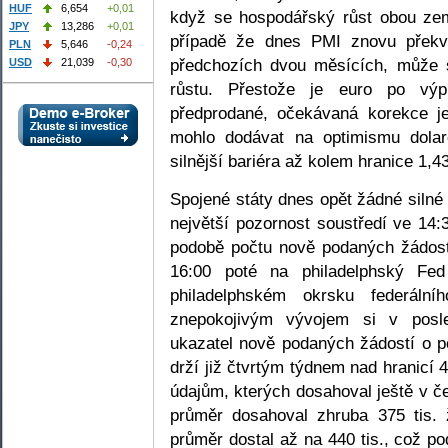
HUF
6,654
+0,01
když se hospodářský růst obou zem
JPY
13,286
+0,01
případě že dnes PMI znovu překva
PLN
5,646
-0,24
předchozích dvou měsících, může s
USD
21,039
-0,30
růstu. Přestože je euro po výp
předprodané, očekávaná korekce je
mohlo dodávat na optimismu dola
silnější bariéra až kolem hranice 1
Spojené státy dnes opět žádné siln
největší pozornost soustředí ve 14:
podobě počtu nově podaných žádost
16:00 poté na philadelphský Fed
philadelphském okrsku federáln
znepokojivým vývojem si v posl
ukazatel nově podaných žádostí o p
drží již čtvrtým týdnem nad hranicí 
údajům, kterých dosahoval ještě v č
průměr dosahoval zhruba 375 tis. 
průměr dostal až na 440 tis., což p