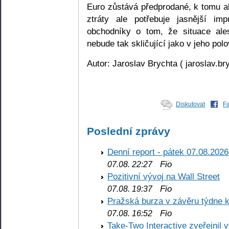
Euro zůstává předprodané, k tomu ab
ztráty ale potřebuje jasnější im
obchodníky o tom, že situace al
nebude tak skličující jako v jeho polo
Autor: Jaroslav Brychta ( jaroslav.b
Diskutovat
F
Poslední zprávy
Denní report - pátek 07.08.2026
Fio
07.08. 22:27
Pozitivní vývoj na Wall Street
Fio
07.08. 19:37
Pražská burza v závěru týdne k
Fio
07.08. 16:52
Take-Two Interactive zveřejnil 