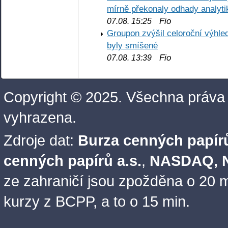
mírně překonaly odhady analyti
Fio
07.08. 15:25
Groupon zvýšil celoroční výhl
byly smíšené
Fio
07.08. 13:39
Copyright © 2025. Všechna práva
vyhrazena.
Zdroje dat:
Burza cenných papírů
cenných papírů a.s.
,
NASDAQ, N
ze zahraničí jsou zpožděna o 20 m
kurzy z BCPP, a to o 15 min.