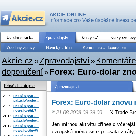
AKCIE ONLINE
informace pro Vaše úspěšné investice
Úvodní stránka
Zpravodajství
Kurzy CZ
Kurzy světový
Všechny zprávy
Novinky z trhů
Komentáře a doporučení
Akcie.cz
»
Zpravodajství
»
Komentáře
doporučení
»
Forex: Euro-dolar z
Právě diskutujete
Zpravodajství
20:09
Denní report -...:
Forex: Euro-dolar znovu
paiza.io/projec...
20:09
Denní report -...:
notes.io/e6rL7
21.08.2008 09:29:00
|
X-Trade Br
21:13
Denní report -...:
paiza.io/projec...
Jen mírnou aktivitu přineslo včerejš
21:12
Denní report -...:
evropská měna sice připsala ztráty
notes.io/e6qyW
20:15
Denní report -...: