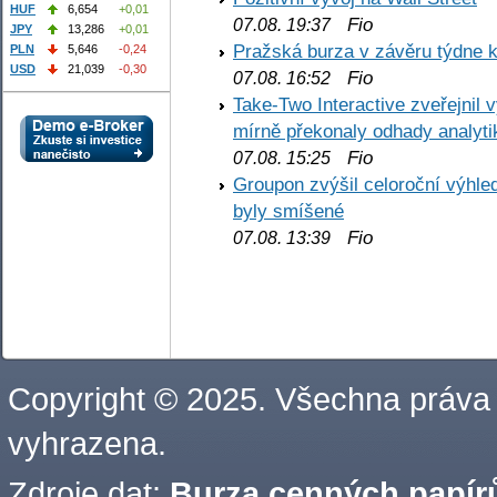
HUF
6,654
+0,01
Fio
07.08. 19:37
JPY
13,286
+0,01
Pražská burza v závěru týdne k
PLN
5,646
-0,24
USD
21,039
-0,30
Fio
07.08. 16:52
Take-Two Interactive zveřejnil 
mírně překonaly odhady analyti
Fio
07.08. 15:25
Groupon zvýšil celoroční výhl
byly smíšené
Fio
07.08. 13:39
Copyright © 2025. Všechna práva
vyhrazena.
Zdroje dat:
Burza cenných papírů