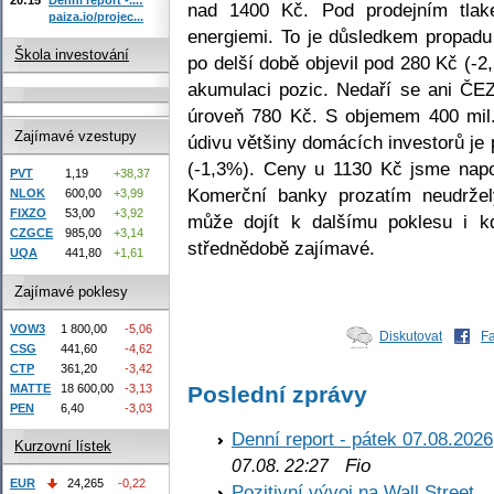
nad 1400 Kč. Pod prodejním tlak
paiza.io/projec...
energiemi. To je důsledkem propadu
Škola investování
po delší době objevil pod 280 Kč (-
akumulaci pozic. Nedaří se ani ČEZ
úroveň 780 Kč. S objemem 400 mil. 
Zajímavé vzestupy
údivu většiny domácích investorů je
(-1,3%). Ceny u 1130 Kč jsme napos
PVT
1,19
+38,37
Komerční banky prozatím neudržel
NLOK
600,00
+3,99
FIXZO
53,00
+3,92
může dojít k dalšímu poklesu i 
CZGCE
985,00
+3,14
střednědobě zajímavé.
UQA
441,80
+1,61
Zajímavé poklesy
VOW3
1 800,00
-5,06
Diskutovat
F
CSG
441,60
-4,62
CTP
361,20
-3,42
MATTE
18 600,00
-3,13
Poslední zprávy
PEN
6,40
-3,03
Denní report - pátek 07.08.2026
Kurzovní lístek
Fio
07.08. 22:27
EUR
24,265
-0,22
Pozitivní vývoj na Wall Street