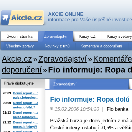
AKCIE ONLINE
informace pro Vaše úspěšné investice
Úvodní stránka
Zpravodajství
Kurzy CZ
Kurzy světový
Všechny zprávy
Novinky z trhů
Komentáře a doporučení
Akcie.cz
»
Zpravodajství
»
Komentáře
doporučení
»
Fio informuje: Ropa 
Právě diskutujete
Zpravodajství
20:09
Denní report -...:
Fio informuje: Ropa dolů
paiza.io/projec...
20:09
Denní report -...:
notes.io/e6rL7
15.02.2006 10:54:20
|
Fio banka
21:13
Denní report -...:
paiza.io/projec...
Pražská burza je dnes jedním z mála 
21:12
Denní report -...:
České indexy oslabují -0,5% a větším
notes.io/e6qyW
20:15
Denní report -...: