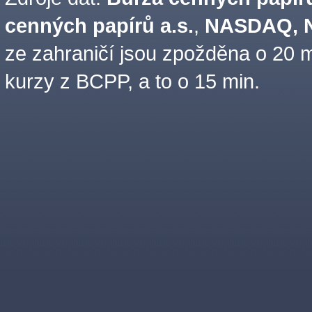
cenných papírů a.s.
,
NASDAQ, N
ze zahraničí jsou zpožděna o 20 m
kurzy z BCPP, a to o 15 min.