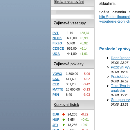
Škola investování
aktuálním...
Sdělte ostatním
http://ipoint.fina
v-souboji-s-teorii-d
Zajímavé vzestupy
PVT
1,19
+38,37
NLOK
600,00
+3,99
FIXZO
53,00
+3,92
Poslední zpráv
CZGCE
985,00
+3,14
UQA
441,80
+1,61
Denní repor
07.08. 22:27
Zajímavé poklesy
Pozitivní vý
07.08. 19:37
VOW3
1 800,00
-5,06
Pražská bur
CSG
441,60
-4,62
07.08. 16:52
CTP
361,20
-3,42
Take-Two In
MATTE
18 600,00
-3,13
analytiků
PEN
6,40
-3,03
07.08. 15:25
Groupon zvý
Kurzovní lístek
07.08. 13:39
EUR
24,265
-0,22
HUF
6,654
+0,01
JPY
13,286
+0,01