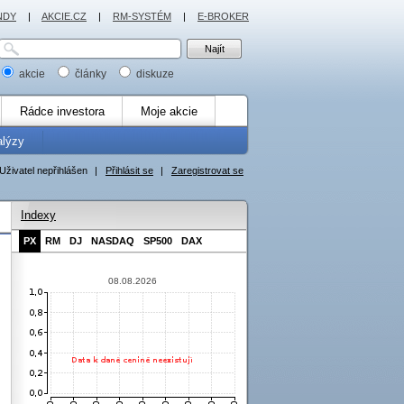
NDY
|
AKCIE.CZ
|
RM-SYSTÉM
|
E-BROKER
akcie
články
diskuze
Rádce investora
Moje akcie
alýzy
Uživatel nepřihlášen
|
Přihlásit se
|
Zaregistrovat se
Indexy
PX
RM
DJ
NASDAQ
SP500
DAX
08.08.2026