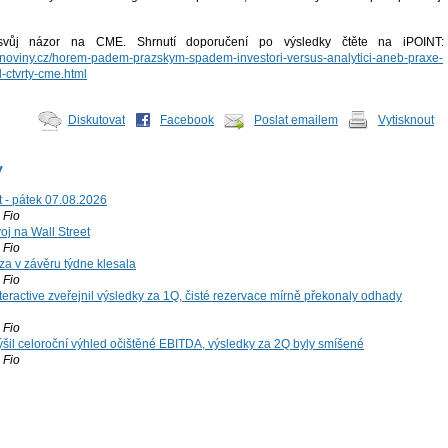
 svůj názor na CME. Shrnutí doporučení po výsledky čtěte na iPOINT:
ncninoviny.cz/horem-padem-prazskym-spadem-investori-versus-analytici-aneb-praxe-
il-ctvrty-cme.html
Diskutovat
Facebook
Poslat emailem
Vytisknout
y
t - pátek 07.08.2026
Fio
voj na Wall Street
Fio
za v závěru týdne klesala
Fio
teractive zveřejnil výsledky za 1Q, čisté rezervace mírně překonaly odhady
Fio
šil celoroční výhled očištěné EBITDA, výsledky za 2Q byly smíšené
Fio