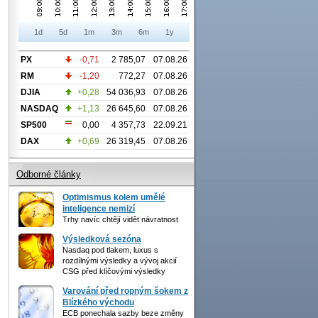
1d
5d
1m
3m
6m
1y
PX
-0,71
2 785,07
07.08.26
RM
-1,20
772,27
07.08.26
DJIA
+0,28
54 036,93
07.08.26
NASDAQ
+1,13
26 645,60
07.08.26
SP500
0,00
4 357,73
22.09.21
DAX
+0,69
26 319,45
07.08.26
Odborné články
Optimismus kolem umělé
inteligence nemizí
Trhy navíc chtějí vidět návratnost
Výsledková sezóna
Nasdaq pod tlakem, luxus s
rozdílnými výsledky a vývoj akcií
CSG před klíčovými výsledky
Varování před ropným šokem z
Blízkého východu
ECB ponechala sazby beze změny