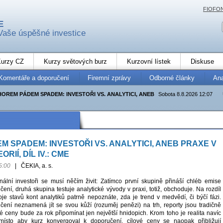
FIOFO
E
Vaše úspěšné investice
urzy CZ
Kurzy světových burz
Kurzovní lístek
Diskuse
Komentáře a doporučení
Firemní zprávy
Odborné články
An
HOREM PÁDEM SPADEM: INVESTOŘI VS. ANALYTICI, ANEB
Sobota 8.8.2026 12:07
 SPADEM: INVESTOŘI VS. ANALYTICI, ANEB PRAXE V
ORIÍ, DÍL IV.: CME
5:00
|
ČEKIA, a. s.
ionální investoři se musí něčím živit: Zatímco první skupině přináší chléb emise
čení, druhá skupina testuje analytické vývody v praxi, totiž, obchoduje. Na rozdíl
oje stavů kont analytiků patrně nepoznáte, zda je trend v medvědí, či býčí fázi.
ení neznamená jít se svou kůží (rozuměj penězi) na trh, reporty jsou tradičně
é ceny bude za rok připomínat jen největší hnidopich. Krom toho je realita navíc
místo aby kurz konvergoval k doporučení, cílové ceny se naopak přibližují