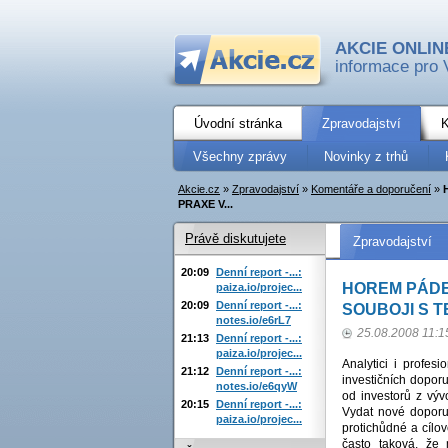
AKCIE ONLIN
informace pro 
Úvodní stránka
Zpravodajství
K
Všechny zprávy
Novinky z trhů
Akcie.cz
»
Zpravodajství
»
Komentáře a doporučení
»
PRAXE V...
Právě diskutujete
Zpravodajství
20:09
Denní report -...:
HOREM PÁDEM
paiza.io/projec...
20:09
Denní report -...:
SOUBOJI S TE
notes.io/e6rL7
25.08.2008 11:1
21:13
Denní report -...:
paiza.io/projec...
Analytici i profes
21:12
Denní report -...:
investičních doporu
notes.io/e6qyW
od investorů z výv
20:15
Denní report -...:
Vydat nové doporuč
paiza.io/projec...
protichůdné a cílov
často taková, že 