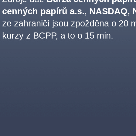
cenných papírů a.s.
,
NASDAQ, N
ze zahraničí jsou zpožděna o 20 m
kurzy z BCPP, a to o 15 min.