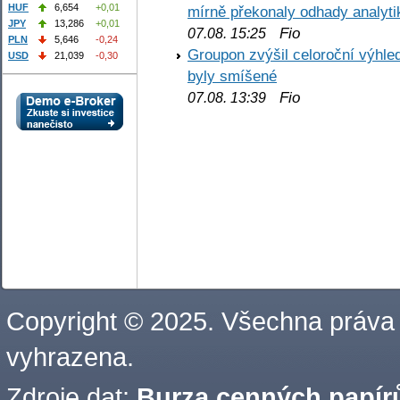
HUF
6,654
+0,01
mírně překonaly odhady analyti
JPY
13,286
+0,01
Fio
07.08. 15:25
PLN
5,646
-0,24
Groupon zvýšil celoroční výhl
USD
21,039
-0,30
byly smíšené
Fio
07.08. 13:39
Copyright © 2025. Všechna práva
vyhrazena.
Zdroje dat:
Burza cenných papírů