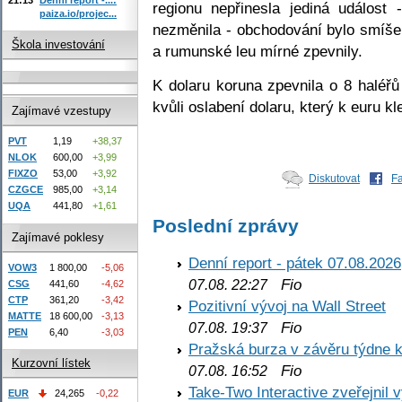
regionu nepřinesla jediná událost
paiza.io/projec...
nezměnila - obchodování bylo smíšen
Škola investování
a rumunské leu mírné zpevnily.
K dolaru koruna zpevnila o 8 halé
kvůli oslabení dolaru, který k euru 
Zajímavé vzestupy
PVT
1,19
+38,37
NLOK
600,00
+3,99
FIXZO
53,00
+3,92
Diskutovat
F
CZGCE
985,00
+3,14
UQA
441,80
+1,61
Poslední zprávy
Zajímavé poklesy
Denní report - pátek 07.08.2026
VOW3
1 800,00
-5,06
Fio
07.08. 22:27
CSG
441,60
-4,62
CTP
361,20
-3,42
Pozitivní vývoj na Wall Street
MATTE
18 600,00
-3,13
Fio
07.08. 19:37
PEN
6,40
-3,03
Pražská burza v závěru týdne k
Kurzovní lístek
Fio
07.08. 16:52
Take-Two Interactive zveřejnil 
EUR
24,265
-0,22