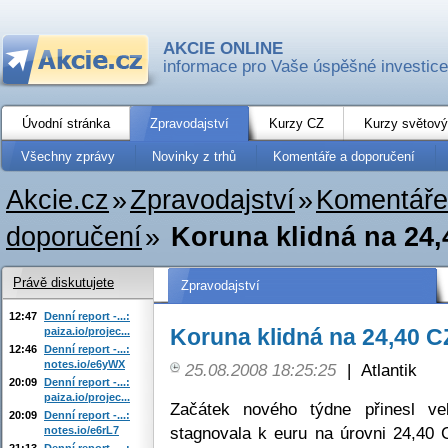
AKCIE ONLINE
informace pro Vaše úspěšné investice
Úvodní stránka
Zpravodajství
Kurzy CZ
Kurzy světový
Všechny zprávy
Novinky z trhů
Komentáře a doporučení
Akcie.cz
»
Zpravodajství
»
Komentáře
doporučení
»
Koruna klidná na 24
Právě diskutujete
Zpravodajství
12:47
Denní report -...:
Koruna klidná na 24,40 
paiza.io/projec...
12:46
Denní report -...:
notes.io/e6yWX
25.08.2008 18:25:25
|
Atlantik
20:09
Denní report -...:
paiza.io/projec...
Začátek nového týdne přinesl ve
20:09
Denní report -...:
stagnovala k euru na úrovni 24,40
notes.io/e6rL7
21:13
Denní report -...: