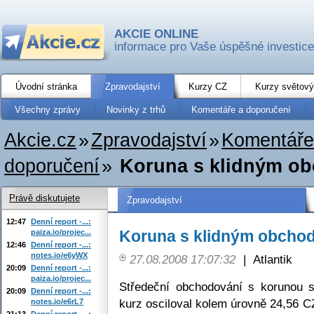
AKCIE ONLINE
informace pro Vaše úspěšné investice
Úvodní stránka
Zpravodajství
Kurzy CZ
Kurzy světový
Všechny zprávy
Novinky z trhů
Komentáře a doporučení
Akcie.cz
»
Zpravodajství
»
Komentáře
doporučení
»
Koruna s klidným o
Právě diskutujete
Zpravodajství
12:47
Denní report -...:
Koruna s klidným obcho
paiza.io/projec...
12:46
Denní report -...:
notes.io/e6yWX
27.08.2008 17:07:32
|
Atlantik
20:09
Denní report -...:
paiza.io/projec...
Středeční obchodování s korunou 
20:09
Denní report -...:
kurz osciloval kolem úrovně 24,56 C
notes.io/e6rL7
21:13
Denní report -...: