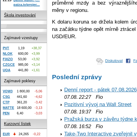
průměrné mzdy a bez výraznějšího
paiza.io/projec...
měny v regionu.
Škola investování
K dolaru koruna se držela kolem ú
na začátku týdne opět mírně ztrácel
USD/EUR.
Zajímavé vzestupy
PVT
1,19
+38,37
NLOK
600,00
+3,99
FIXZO
53,00
+3,92
Diskutovat
F
CZGCE
985,00
+3,14
UQA
441,80
+1,61
Poslední zprávy
Zajímavé poklesy
Denní report - pátek 07.08.2026
VOW3
1 800,00
-5,06
Fio
07.08. 22:27
CSG
441,60
-4,62
CTP
361,20
-3,42
Pozitivní vývoj na Wall Street
MATTE
18 600,00
-3,13
Fio
07.08. 19:37
PEN
6,40
-3,03
Pražská burza v závěru týdne k
Kurzovní lístek
Fio
07.08. 16:52
Take-Two Interactive zveřejnil 
EUR
24,265
-0,22