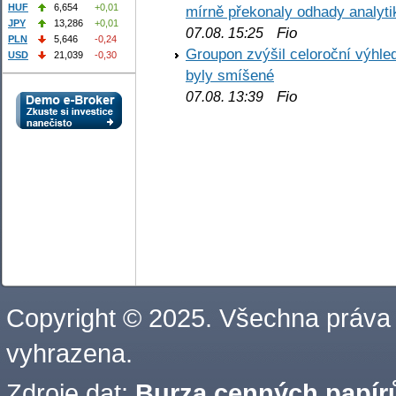
HUF
6,654
+0,01
mírně překonaly odhady analyti
JPY
13,286
+0,01
Fio
07.08. 15:25
PLN
5,646
-0,24
Groupon zvýšil celoroční výhl
USD
21,039
-0,30
byly smíšené
Fio
07.08. 13:39
Copyright © 2025. Všechna práva
vyhrazena.
Zdroje dat:
Burza cenných papírů