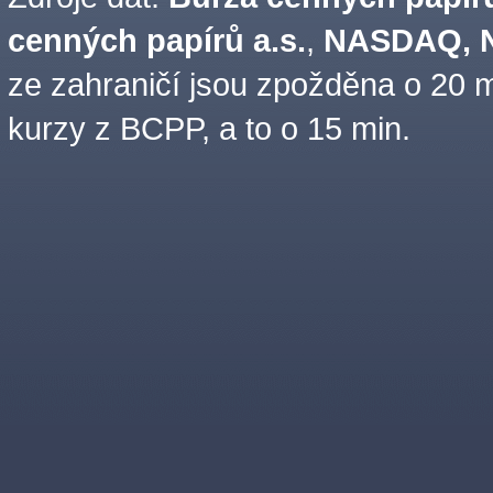
cenných papírů a.s.
,
NASDAQ, N
ze zahraničí jsou zpožděna o 20 m
kurzy z BCPP, a to o 15 min.