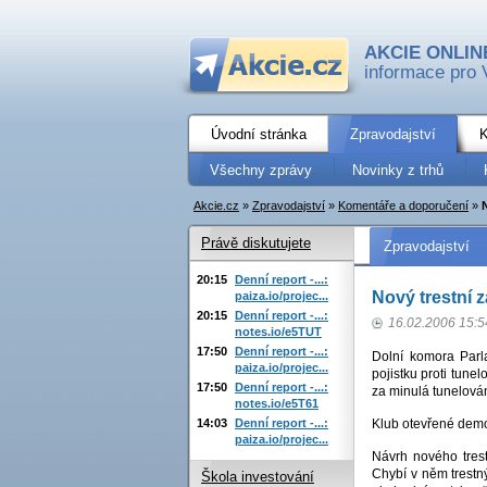
AKCIE ONLIN
informace pro 
Úvodní stránka
Zpravodajství
K
Všechny zprávy
Novinky z trhů
Akcie.cz
»
Zpravodajství
»
Komentáře a doporučení
»
Právě diskutujete
Zpravodajství
20:15
Denní report -...:
Nový trestní 
paiza.io/projec...
20:15
Denní report -...:
16.02.2006 15:5
notes.io/e5TUT
17:50
Denní report -...:
Dolní komora Parl
paiza.io/projec...
pojistku proti tun
17:50
Denní report -...:
za minulá tunelová
notes.io/e5T61
14:03
Denní report -...:
Klub otevřené demo
paiza.io/projec...
Návrh nového tres
Chybí v něm trestný
Škola investování