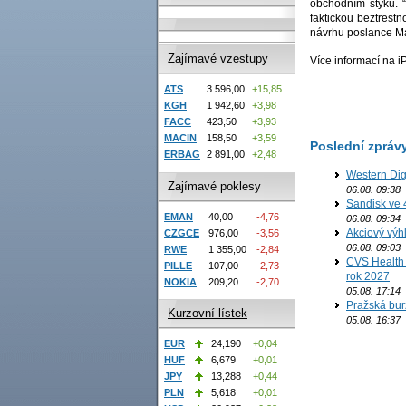
obchodním styku. “
faktickou beztrest
návrhu poslance M
Zajímavé vzestupy
Více informací na 
ATS
3 596,00
+15,85
KGH
1 942,60
+3,98
FACC
423,50
+3,93
MACIN
158,50
+3,59
Poslední zpráv
ERBAG
2 891,00
+2,48
Western Digi
Zajímavé poklesy
06.08. 09:38
Sandisk ve 
EMAN
40,00
-4,76
06.08. 09:34
Akciový výh
CZGCE
976,00
-3,56
06.08. 09:03
RWE
1 355,00
-2,84
CVS Health 
PILLE
107,00
-2,73
rok 2027
NOKIA
209,20
-2,70
05.08. 17:14
Pražská bur
Kurzovní lístek
05.08. 16:37
EUR
24,190
+0,04
HUF
6,679
+0,01
JPY
13,288
+0,44
PLN
5,618
+0,01