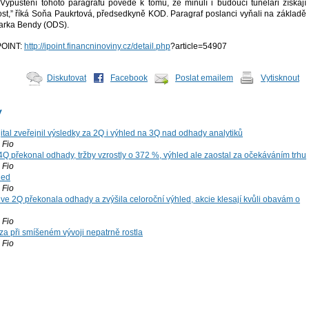
Vypuštění tohoto paragrafu povede k tomu, že minulí i budoucí tuneláři získají
nost,” říká Soňa Paukrtová, předsedkyně KOD. Paragraf poslanci vyňali na základě
arka Bendy (ODS).
iPOINT:
http://ipoint.financninoviny.cz/detail.php
?article=54907
Diskutovat
Facebook
Poslat emailem
Vytisknout
y
tal zveřejnil výsledky za 2Q i výhled na 3Q nad odhady analytiků
Fio
4Q překonal odhady, tržby vzrostly o 372 %, výhled ale zaostal za očekáváním trhu
Fio
led
Fio
ve 2Q překonala odhady a zvýšila celoroční výhled, akcie klesají kvůli obavám o
Fio
za při smíšeném vývoji nepatrně rostla
Fio