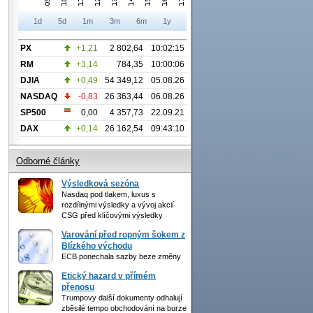
1d
5d
1m
3m
6m
1y
PX
+1,21
2 802,64
10:02:15
RM
+3,14
784,35
10:00:06
DJIA
+0,49
54 349,12
05.08.26
NASDAQ
-0,83
26 363,44
06.08.26
SP500
0,00
4 357,73
22.09.21
DAX
+0,14
26 162,54
09:43:10
Odborné články
Výsledková sezóna
Nasdaq pod tlakem, luxus s
rozdílnými výsledky a vývoj akcií
CSG před klíčovými výsledky
Varování před ropným šokem z
Blízkého východu
ECB ponechala sazby beze změny
Etický hazard v přímém
přenosu
Trumpovy další dokumenty odhalují
zběsilé tempo obchodování na burze