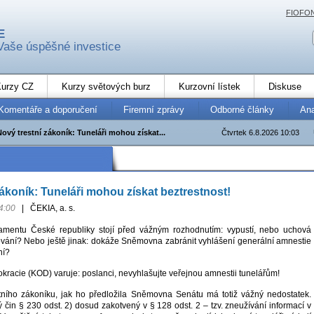
FIOFO
E
Vaše úspěšné investice
urzy CZ
Kurzy světových burz
Kurzovní lístek
Diskuse
Komentáře a doporučení
Firemní zprávy
Odborné články
An
Nový trestní zákoník: Tuneláři mohou získat...
Čtvrtek 6.8.2026 10:03
zákoník: Tuneláři mohou získat beztrestnost!
4:00
|
ČEKIA, a. s.
amentu České republiky stojí před vážným rozhodnutím: vypustí, nebo uchová
elování? Nebo ještě jinak: dokáže Sněmovna zabránit vyhlášení generální amnestie
ní?
kracie (KOD) varuje: poslanci, nevyhlašujte veřejnou amnestii tunelářům!
tního zákoníku, jak ho předložila Sněmovna Senátu má totiž vážný nedostatek.
 čin § 230 odst. 2) dosud zakotvený v § 128 odst. 2 – tzv. zneužívání informací v