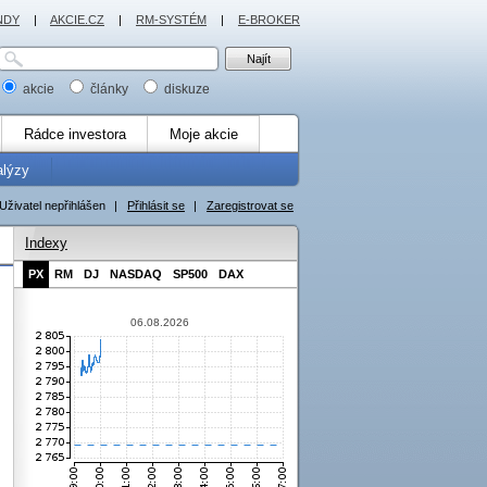
NDY
|
AKCIE.CZ
|
RM-SYSTÉM
|
E-BROKER
akcie
články
diskuze
Rádce investora
Moje akcie
alýzy
Uživatel nepřihlášen
|
Přihlásit se
|
Zaregistrovat se
Indexy
PX
RM
DJ
NASDAQ
SP500
DAX
06.08.2026