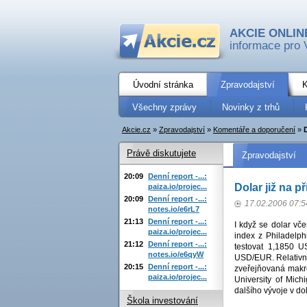
AKCIE ONLIN
informace pro 
Úvodní stránka
Zpravodajství
K
Všechny zprávy
Novinky z trhů
Akcie.cz
»
Zpravodajství
»
Komentáře a doporučení
»
D
Právě diskutujete
Zpravodajství
20:09
Denní report -...:
Dolar již na p
paiza.io/projec...
20:09
Denní report -...:
17.02.2006 07:5
notes.io/e6rL7
21:13
Denní report -...:
I když se dolar vče
paiza.io/projec...
index z Philadelph
21:12
Denní report -...:
testovat 1,1850 
notes.io/e6qyW
USD/EUR. Relativně
20:15
Denní report -...:
zveřejňovaná makr
paiza.io/projec...
University of Mich
dalšího vývoje v d
Škola investování