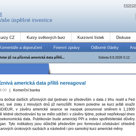
FIOFO
E
Vaše úspěšné investice
urzy CZ
Kurzy světových burz
Kurzovní lístek
Diskuse
Komentáře a doporučení
Firemní zprávy
Odborné články
An
olar již na příznivá americká data příliš...
Sobota 8.8.2026 5:12
říznivá americká data příliš nereagoval
4:00
|
Komerční banka
ra dočkal dalších příznivých dat (jednalo se především o data z trhu realit a Fed
ie), své zisky z minulých dnů již nerozšířil. Kolem poledne se kurz ještě snažil
USD/EUR, v závěru americké seance se naopak posunoval směrem k 1,1900
 klidné obchodování by se mělo udržet i v závěru týdne, pokud nepřekvapí dnes
oekonomická data. Publikován bude americký PPI a index spotřebitelské důvěry
igan. Tyto indikátory jsou důležité především pro formování očekávání ohledně
olarových úrokových sazbách a následně i pro samotný kurz americké měny.