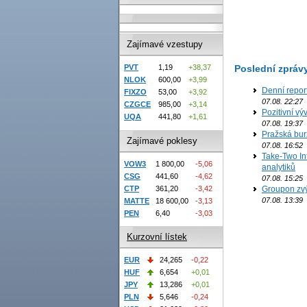
Zajímavé vzestupy
Poslední zpráv
PVT
1,19
+38,37
NLOK
600,00
+3,99
Denní repor
FIXZO
53,00
+3,92
07.08. 22:27
CZGCE
985,00
+3,14
Pozitivní vý
UQA
441,80
+1,61
07.08. 19:37
Pražská bur
Zajímavé poklesy
07.08. 16:52
Take-Two In
VOW3
1 800,00
-5,06
analytiků
CSG
441,60
-4,62
07.08. 15:25
CTP
361,20
-3,42
Groupon zvý
07.08. 13:39
MATTE
18 600,00
-3,13
PEN
6,40
-3,03
Kurzovní lístek
EUR
24,265
-0,22
HUF
6,654
+0,01
JPY
13,286
+0,01
PLN
5,646
-0,24