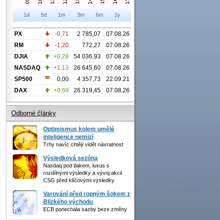
1d
5d
1m
3m
6m
1y
PX
-0,71
2 785,07
07.08.26
RM
-1,20
772,27
07.08.26
DJIA
+0,28
54 036,93
07.08.26
NASDAQ
+1,13
26 645,60
07.08.26
SP500
0,00
4 357,73
22.09.21
DAX
+0,69
26 319,45
07.08.26
Odborné články
Optimismus kolem umělé
inteligence nemizí
Trhy navíc chtějí vidět návratnost
Výsledková sezóna
Nasdaq pod tlakem, luxus s
rozdílnými výsledky a vývoj akcií
CSG před klíčovými výsledky
Varování před ropným šokem z
Blízkého východu
ECB ponechala sazby beze změny