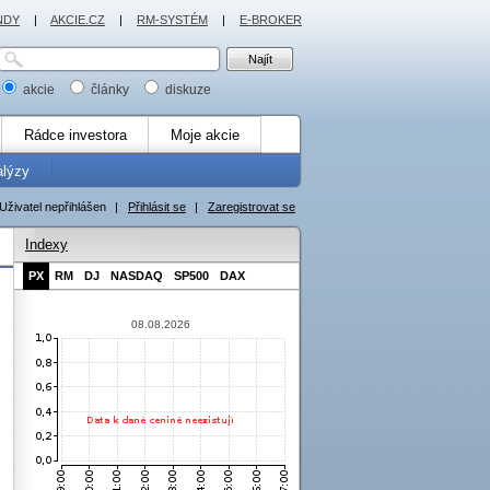
NDY
|
AKCIE.CZ
|
RM-SYSTÉM
|
E-BROKER
akcie
články
diskuze
Rádce investora
Moje akcie
alýzy
Uživatel nepřihlášen
|
Přihlásit se
|
Zaregistrovat se
Indexy
PX
RM
DJ
NASDAQ
SP500
DAX
08.08.2026