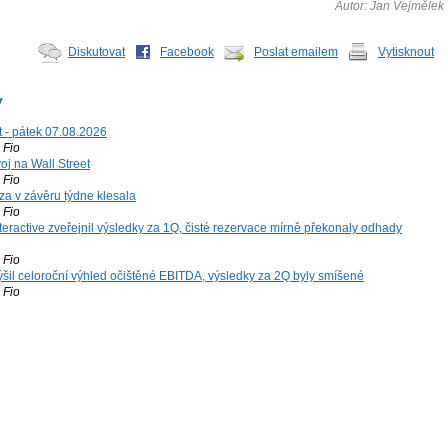
Autor: Jan Vejmělek
Diskutovat
Facebook
Poslat emailem
Vytisknout
y
t - pátek 07.08.2026
Fio
voj na Wall Street
Fio
za v závěru týdne klesala
Fio
teractive zveřejnil výsledky za 1Q, čisté rezervace mírně překonaly odhady
Fio
šil celoroční výhled očištěné EBITDA, výsledky za 2Q byly smíšené
Fio