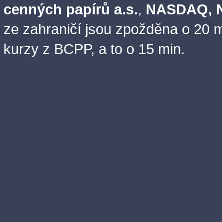
cenných papírů a.s.
,
NASDAQ, N
ze zahraničí jsou zpožděna o 20 m
kurzy z BCPP, a to o 15 min.