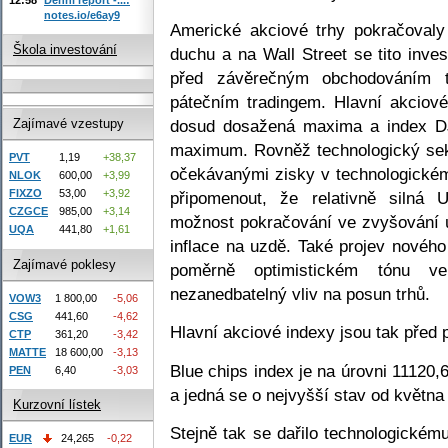
notes.io/e6ay9
Americké akciové trhy pokračovaly 
Škola investování
duchu a na Wall Street se tito inve
před závěrečným obchodováním t
pátečním tradingem. Hlavní akciov
dosud dosažená maxima a index DJ
Zajímavé vzestupy
maximum. Rovněž technologický sek
PVT
1,19
+38,37
očekávanými zisky v technologické
NLOK
600,00
+3,99
FIXZO
53,00
+3,92
připomenout, že relativně siln
CZGCE
985,00
+3,14
možnost pokračování ve zvyšování 
UQA
441,80
+1,61
inflace na uzdě. Také projev novéh
Zajímavé poklesy
poměrně optimistickém tónu 
nezanedbatelný vliv na posun trhů.
VOW3
1 800,00
-5,06
CSG
441,60
-4,62
Hlavní akciové indexy jsou tak před
CTP
361,20
-3,42
MATTE
18 600,00
-3,13
Blue chips index je na úrovni 11120
PEN
6,40
-3,03
a jedná se o nejvyšší stav od května
Kurzovní lístek
Stejně tak se dařilo technologické
EUR
24,265
-0,22