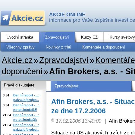
AKCIE ONLINE
informace pro Vaše úspěšné investice
Úvodní stránka
Zpravodajství
Kurzy CZ
Kurzy světový
Všechny zprávy
Novinky z trhů
Komentáře a doporučení
Akcie.cz
»
Zpravodajství
»
Komentáře
doporučení
»
Afin Brokers, a.s. - S
Právě diskutujete
Zpravodajství
8:51
Denní report -...:
Afin Brokers, a.s. - Situ
paiza.io/projec...
8:51
Denní report -...:
ze dne 17.2.2006
notes.io/e6d3E
21:04
Denní report -...:
notes.io/e6aQb
17.02.2006 13:40:00
|
Afin Broker
21:04
Denní report -...:
paiza.io/projec...
Situace na US akciových trzích ze d
12:58
Denní report -...: