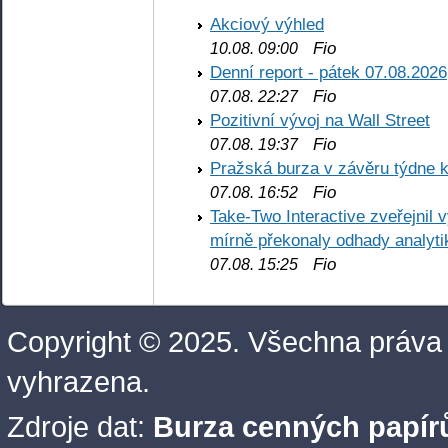
Akciový výhled
Fio
10.08. 09:00
Denní report - pátek 07.08.2026
Fio
07.08. 22:27
Pozitivní vývoj na Wall Street
Fio
07.08. 19:37
Pražská burza v závěru týdne k
Fio
07.08. 16:52
Take-Two Interactive zveřejnil 
mírně překonaly odhady analyti
Fio
07.08. 15:25
Copyright © 2025. Všechna práva
vyhrazena.
Zdroje dat:
Burza cenných papírů