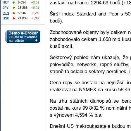
zastavil na hranici 2294,63 bodů (+1
HUF
6,654
+0,01
JPY
13,286
+0,01
Širší index Standard and Poor´s 5
PLN
5,646
-0,24
USD
21,039
-0,30
bodů).
Zobchodované objemy byly celkem n
zobchodovalo celkem 1,658 mld kusů
kusů akcií.
Sektorový pohled nám ukazuje, že p
polovodiče, networks, ropné služby,
straně to oslabilo sektory aerolinek, 
Cena ropy se dostala na nejnižší úr
realizoval na NYMEX na kursu 58,46
Na trhu státních dluhopisů se ben
dostal na kurs 99 8/32 % nominální 
s výnosem 4,594 % p.a.
Dnešní US makroukazatele budou mí