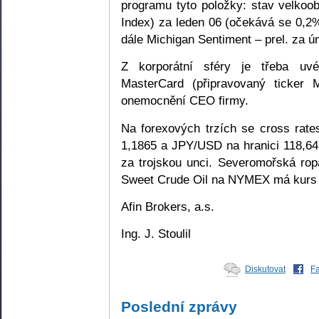
programu tyto položky: stav velkoo
Index) za leden 06 (očekává se 0,2
dále Michigan Sentiment – prel. za ú
Z korporátní sféry je třeba uvé
MasterCard (připravovaný ticke
onemocnění CEO firmy.
Na forexových trzích se cross rat
1,1865 a JPY/USD na hranici 118,6
za trojskou unci. Severomořská rop
Sweet Crude Oil na NYMEX má kurs 
Afin Brokers, a.s.
Ing. J. Stoulil
Diskutovat
F
Poslední zprávy