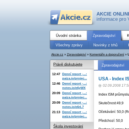
AKCIE ONLIN
informace pro 
Úvodní stránka
Zpravodajství
K
Všechny zprávy
Novinky z trhů
Akcie.cz
»
Zpravodajství
»
Komentáře a doporučení
»
Právě diskutujete
Zpravodajství
12:47
Denní report -...:
USA - Index I
paiza.io/projec...
12:46
Denní report -...:
02.09.2008 17:5
notes.io/e6yWX
20:09
Denní report -...:
Index ISM průmyslu
paiza.io/projec...
20:09
Denní report -...:
Skutečnost:49,9
notes.io/e6rL7
Očekávání: 50,0 (Re
21:13
Denní report -...:
paiza.io/projec...
Předchozí: 50,0
Škola investování