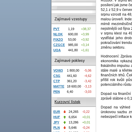
Rozbor: V srpnu ted
posílení jak jsme č
52,1 z 52,9 v červe
srpnu vzrostl na 48
Zajímavé vzestupy
malou úroveň. Index
mírně meziměsíčně 
nejsilnější od říjn
PVT
1,19
+38,37
v srpnu klesl na 4
NLOK
600,00
+3,99
vystřídal jeho dro
FIXZO
53,00
+3,92
pokračování trendu
CZGCE
985,00
+3,14
změnu sektoru.
UQA
441,80
+1,61
Hodnocení: Zpráva j
Zajímavé poklesy
ekonomika vykazuj
fiskálního impulsu a
stále malé a křehk
VOW3
1 800,00
-5,06
finančních trhů. Č
CSG
441,60
-4,62
příští rok kvůli p
CTP
361,20
-3,42
potenciálního růst
MATTE
18 600,00
-3,13
PEN
6,40
-3,03
Dopad na finanční t
zprávě slábne o 0,
Kurzovní lístek
Dopad na výhled m
úrokovou sazbu zm
EUR
24,265
-0,22
nebezpečí inflace 
HUF
6,654
+0,01
JPY
13,286
+0,01
PLN
5,646
-0,24