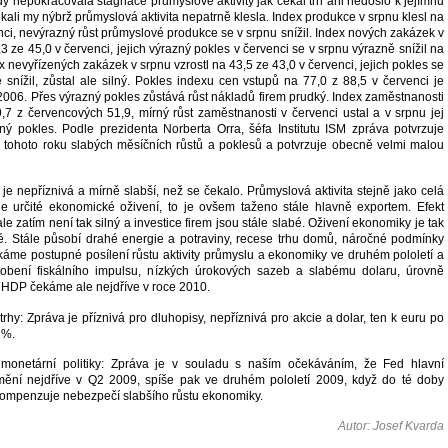
y nepokračovala stagnace průmyslové aktivity jak čekal trh ani nedošlo k jejímnu
ekali my nýbrž průmyslová aktivita nepatrně klesla. Index produkce v srpnu klesl na
nci, nevýrazný růst průmyslové produkce se v srpnu snížil. Index nových zakázek v
,3 ze 45,0 v červenci, jejich výrazný pokles v červenci se v srpnu výrazně snížil na
 nevyřízených zakázek v srpnu vzrostl na 43,5 ze 43,0 v červenci, jejich pokles se
snížil, zůstal ale silný. Pokles indexu cen vstupů na 77,0 z 88,5 v červenci je
a 2006. Přes výrazný pokles zůstává růst nákladů firem prudký. Index zaměstnanosti
9,7 z červencových 51,9, mírný růst zaměstnanosti v červenci ustal a v srpnu jej
bný pokles. Podle prezidenta Norberta Orra, šéfa Institutu ISM zpráva potvrzuje
 tohoto roku slabých měsíčních růstů a poklesů a potvrzuje obecně velmi malou
e nepříznivá a mírně slabší, než se čekalo. Průmyslová aktivita stejně jako celá
e určité ekonomické oživení, to je ovšem taženo stále hlavně exportem. Efekt
le zatím není tak silný a investice firem jsou stále slabé. Oživení ekonomiky je tak
é. Stále působí drahé energie a potraviny, recese trhu domů, náročné podmínky
ekáme postupné posílení růstu aktivity průmyslu a ekonomiky ve druhém pololetí a
ůsobení fiskálního impulsu, nízkých úrokových sazeb a slabému dolaru, úrovně
u HDP čekáme ale nejdříve v roce 2010.
rhy: Zpráva je příznivá pro dluhopisy, nepříznivá pro akcie a dolar, ten k euru po
1%.
onetární politiky: Zpráva je v souladu s naším očekáváním, že Fed hlavní
ění nejdříve v Q2 2009, spíše pak ve druhém pololetí 2009, když do té doby
kompenzuje nebezpečí slabšího růstu ekonomiky.
Autor: Josef Kvarda