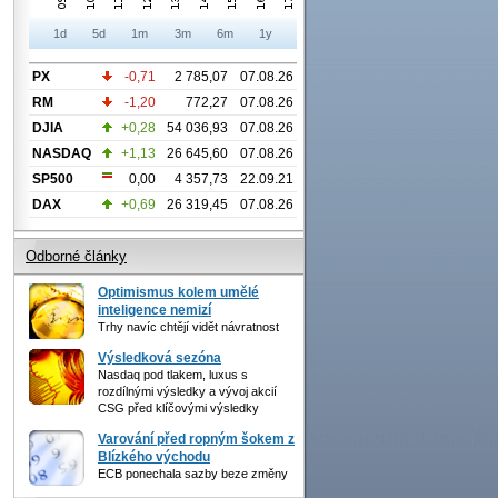
1d
5d
1m
3m
6m
1y
PX
-0,71
2 785,07
07.08.26
RM
-1,20
772,27
07.08.26
DJIA
+0,28
54 036,93
07.08.26
NASDAQ
+1,13
26 645,60
07.08.26
SP500
0,00
4 357,73
22.09.21
DAX
+0,69
26 319,45
07.08.26
Odborné články
Optimismus kolem umělé
inteligence nemizí
Trhy navíc chtějí vidět návratnost
Výsledková sezóna
Nasdaq pod tlakem, luxus s
rozdílnými výsledky a vývoj akcií
CSG před klíčovými výsledky
Varování před ropným šokem z
Blízkého východu
ECB ponechala sazby beze změny