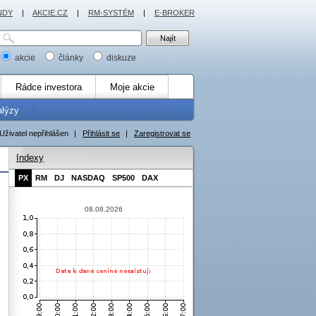
NDY
|
AKCIE.CZ
|
RM-SYSTÉM
|
E-BROKER
akcie
články
diskuze
Rádce investora
Moje akcie
alýzy
Uživatel nepřihlášen
|
Přihlásit se
|
Zaregistrovat se
Indexy
PX
RM
DJ
NASDAQ
SP500
DAX
08.08.2026