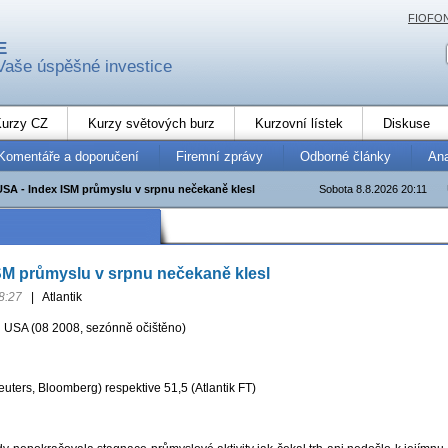
FIOFO
E
Vaše úspěšné investice
urzy CZ
Kurzy světových burz
Kurzovní lístek
Diskuse
Komentáře a doporučení
Firemní zprávy
Odborné články
An
USA - Index ISM průmyslu v srpnu nečekaně klesl
Sobota 8.8.2026 20:11
SM průmyslu v srpnu nečekaně klesl
8:27
|
Atlantik
 USA (08 2008, sezónně očištěno)
uters, Bloomberg) respektive 51,5 (Atlantik FT)