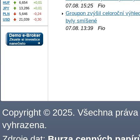
HUF
6,654
+0,01
Fio
07.08. 15:25
JPY
13,286
+0,01
Groupon zvýšil celoroční výhl
PLN
5,646
-0,24
byly smíšené
USD
21,039
-0,30
Fio
07.08. 13:39
Copyright © 2025. Všechna práva
vyhrazena.
Zdroje dat:
Burza cenných papírů