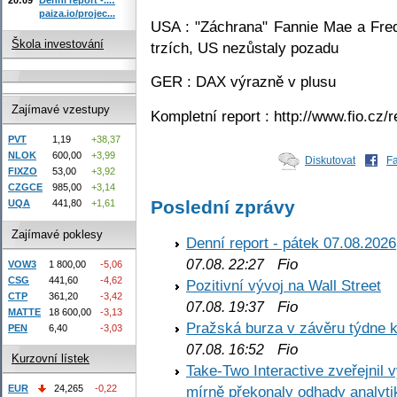
paiza.io/projec...
USA : "Záchrana" Fannie Mae a Fred
Škola investování
trzích, US nezůstaly pozadu
GER : DAX výrazně v plusu
Zajímavé vzestupy
Kompletní report : http://www.fio.cz
PVT
1,19
+38,37
NLOK
600,00
+3,99
Diskutovat
F
FIXZO
53,00
+3,92
CZGCE
985,00
+3,14
Poslední zprávy
UQA
441,80
+1,61
Zajímavé poklesy
Denní report - pátek 07.08.2026
Fio
07.08. 22:27
VOW3
1 800,00
-5,06
CSG
441,60
-4,62
Pozitivní vývoj na Wall Street
CTP
361,20
-3,42
Fio
07.08. 19:37
MATTE
18 600,00
-3,13
Pražská burza v závěru týdne k
PEN
6,40
-3,03
Fio
07.08. 16:52
Kurzovní lístek
Take-Two Interactive zveřejnil 
mírně překonaly odhady analyti
EUR
24,265
-0,22