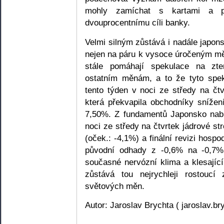
mohly zamíchat s kartami a pr
dvouprocentnímu cíli banky.
Velmi silným zůstává i nadále japon
nejen na páru k vysoce úročeným mě
stále pomáhají spekulace na zte
ostatním měnám, a to že tyto spek
tento týden v noci ze středy na č
která překvapila obchodníky sníže
7,50%. Z fundamentů Japonsko nabí
noci ze středy na čtvrtek jádrové st
(oček.: -4,1%) a finální revizi hosp
původní odhady z -0,6% na -0,7%
současné nervózní klima a klesající
zůstává tou nejrychleji rostouc
světových měn.
Autor: Jaroslav Brychta ( jaroslav.b