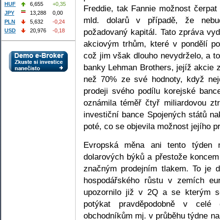
HUF
6,655
+0,35
Freddie, tak Fannie možnost čerpat
JPY
13,288
0,00
mld. dolarů v případě, že nebu
PLN
5,632
-0,24
požadovaný kapitál. Tato zpráva vyd
USD
20,976
-0,18
akciovým trhům, které v pondělí po
což jim však dlouho nevydrželo, a t
banky Lehman Brothers, jejíž akcie zt
než 70% ze své hodnoty, když nej
prodeji svého podílu korejské ban
oznámila téměř čtyř miliardovou ztr
investiční bance Spojených států na
poté, co se objevila možnost jejího 
Evropská měna ani tento týden n
dolarových býků a přestože koncem 
značným prodejním tlakem. To je 
hospodářského růstu v zemích eur
upozornilo již v 2Q a se kterým 
potýkat pravděpodobně v celé 
obchodníkům mj. v průběhu týdne na