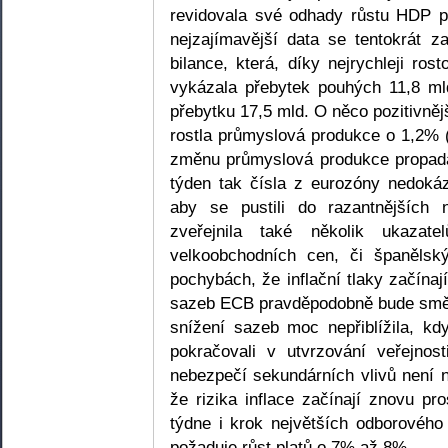
revidovala své odhady růstu HDP 
nejzajímavější data se tentokrát 
bilance, která, díky nejrychleji ro
vykázala přebytek pouhých 11,8 ml
přebytku 17,5 mld. O něco pozitivněj
rostla průmyslová produkce o 1,2% (
změnu průmyslová produkce propadal
týden tak čísla z eurozóny nedoká
aby se pustili do razantnějších
zveřejnila také několik ukazat
velkoobchodních cen, či španělsk
pochybách, že inflační tlaky začínaj
sazeb ECB pravděpodobně bude směre
snížení sazeb moc nepřiblížila, kd
pokračovali v utvrzování veřejno
nebezpečí sekundárních vlivů není n
že rizika inflace začínají znovu p
týdne i krok největších odborovéh
požaduje růst platů o 7% až 8%.