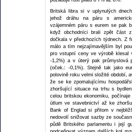
Britská libra si v uplynulých dnec
jehož dráhu na páru s americk
vzájemném páru s eurem se pak bri
když obchodníci brali zpět část 
dočkala v předchozích týdnech. Z f
málo a tím nejzajímavějším byl pou
pro vstupní ceny ve výrobě klesal
-1,2%) a v úterý pak průmyslová 
(oček.: -0,1%). Stejně tak jako eu
polovině roku velmi složité období, 
že se ke zpomalujícímu hospodářs
zhoršující situace na trhu s bydlen
celou britskou ekonomiku, počínaje 
útlum ve stavebnictví až ke zhoršu
Bank of Englad si přitom v nejbli
nedovolí snižovat sazby ze současn
půdě Britského parlamentu i její 
podceňovat význam dalších kol mzd