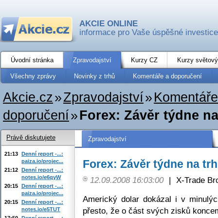
AKCIE ONLINE
informace pro Vaše úspěšné investice
Úvodní stránka
Zpravodajství
Kurzy CZ
Kurzy světový
Všechny zprávy
Novinky z trhů
Komentáře a doporučení
Akcie.cz
»
Zpravodajství
»
Komentáře
doporučení
»
Forex: Závěr týdne na
Právě diskutujete
Zpravodajství
21:13
Denní report -...:
Forex: Závěr týdne na tr
paiza.io/projec...
21:12
Denní report -...:
notes.io/e6qyW
12.09.2008 16:03:00
|
X-Trade Br
20:15
Denní report -...:
paiza.io/projec...
Americký dolar dokázal i v minulýc
20:15
Denní report -...:
přesto, že o část svých zisků koncem
notes.io/e5TUT
17:50
Denní report -...: