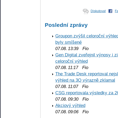
Diskutovat
F
Poslední zprávy
Groupon zvýšil celoroční výhl
byly smíšené
Fio
07.08. 13:39
Gen Digital zveřejnil výnosy i 
celoroční výhled
Fio
07.08. 11:17
The Trade Desk reportoval nejs
výhled na 3Q výrazně zklamal
Fio
07.08. 11:07
CSG reportovala výsledky za 2
Fio
07.08. 09:30
Akciový výhled
Fio
07.08. 09:06