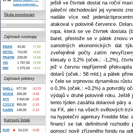
ještě ve čtvrtek dostal na roční m
paiza.io/projec...
páteční obchodování jej vyneslo zn
Škola investování
nadále více než jedenáctiprocent
atakoval v polovině července. Dolar
ropa, která se ve čtvrtek dostala 
Zajímavé vzestupy
barel, přestože se v pátek znovu vr
samotných ekonomických dat týk
EMAN
43,00
+7,50
zveřejněné počty zatím nevyříze
DETEL
710,00
+6,61
PRAPM
228,00
+5,56
klesaly o 3,2% (oček.: -1,2%), čtvr
VIG
1 797,00
+5,09
jež v červnu nepříjemně překvapila
RBI
1 575,50
+4,61
dolarů (oček.: 58 mld.) a pátek přin
Zajímavé poklesy
v čele se srpnovou dynamikou růstu
o 0,3% (oček.: +0,2%) a potvrdily o
SHELL
877,00
-10,33
NOKIA
200,00
-4,40
výdajů v druhé polovině roku. Ještě
ATS
3 504,00
-2,56
tento týden zasáhla dolarové páry a
CZGCE
955,00
-2,15
na FX, ale i na všech světových trzí
KARIN
140,00
-2,10
na hypoteční agentury Freddie Mac 
Kurzovní lístek
financí se tak definitivně rozhodl
pomocí nově zřízeného fondu na odk
EUR
24,210
-0,08