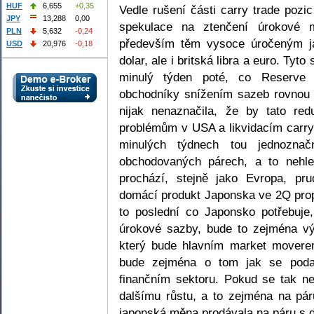
HUF
6,655
+0,35
Vedle rušení části carry trade poz
JPY
13,288
0,00
spekulace na ztenčení úrokové
PLN
5,632
-0,24
především těm vysoce úročeným ja
USD
20,976
-0,18
dolar, ale i britská libra a euro. Tyt
minulý týden poté, co Reserve
obchodníky snížením sazeb rovnou 
nijak nenaznačila, že by tato red
problémům v USA a likvidacím carry
minulých týdnech tou jednoznač
obchodovaných párech, a to nehl
prochází, stejně jako Evropa, p
domácí produkt Japonska ve 2Q prop
to poslední co Japonsko potřebuje
úrokové sazby, bude to zejména v
který bude hlavním market movere
bude zejména o tom jak se podař
finančním sektoru. Pokud se tak n
dalšímu růstu, a to zejména na pá
japonská měna prodávala na páru s 