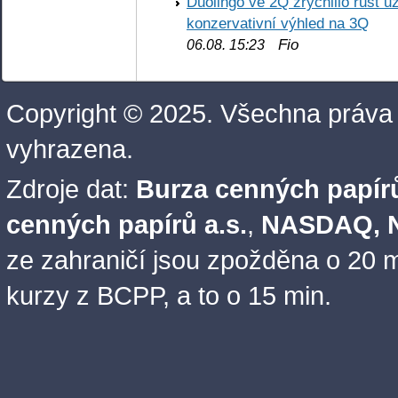
Duolingo ve 2Q zrychlilo růst už
konzervativní výhled na 3Q
Fio
06.08. 15:23
Copyright © 2025. Všechna práva
vyhrazena.
Zdroje dat:
Burza cenných papírů
cenných papírů a.s.
,
NASDAQ, N
ze zahraničí jsou zpožděna o 20 m
kurzy z BCPP, a to o 15 min.