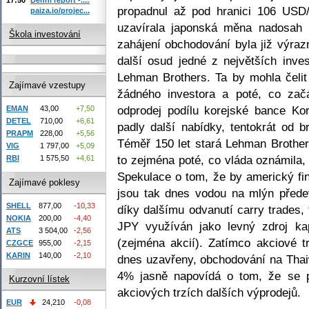
propadnul až pod hranici 106 USD
paiza.io/projec...
uzavírala japonská měna nadosah 
Škola investování
zahájení obchodování byla již výraz
další osud jedné z největších inve
Lehman Brothers. Ta by mohla čelit
Zajímavé vzestupy
žádného investora a poté, co za
odprodej podílu korejské bance K
EMAN
43,00
+7,50
DETEL
710,00
+6,61
padly další nabídky, tentokrát od 
PRAPM
228,00
+5,56
Téměř 150 let stará Lehman Brother
VIG
1 797,00
+5,09
to zejména poté, co vláda oznámila,
RBI
1 575,50
+4,61
Spekulace o tom, že by americký fin
Zajímavé poklesy
jsou tak dnes vodou na mlýn přede
SHELL
877,00
-10,33
díky dalšímu odvanutí carry trades,
NOKIA
200,00
-4,40
JPY využíván jako levný zdroj kap
ATS
3 504,00
-2,56
(zejména akcií). Zatímco akciové t
CZGCE
955,00
-2,15
KARIN
140,00
-2,10
dnes uzavřeny, obchodování na Thai
4% jasně napovídá o tom, že se 
Kurzovní lístek
akciových trzích dalších výprodejů.
EUR
24,210
-0,08