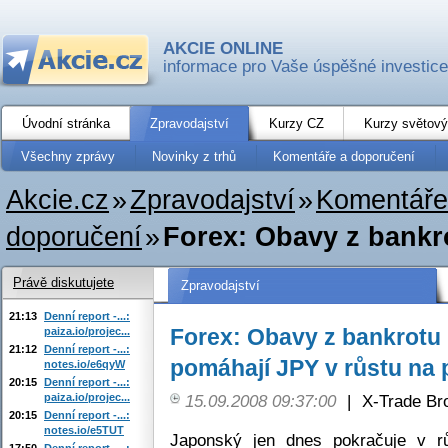
AKCIE ONLINE
informace pro Vaše úspěšné investice
Úvodní stránka
Zpravodajství
Kurzy CZ
Kurzy světový
Všechny zprávy
Novinky z trhů
Komentáře a doporučení
Akcie.cz
»
Zpravodajství
»
Komentáře
doporučení
»
Forex: Obavy z bankr
Právě diskutujete
Zpravodajství
21:13
Denní report -...:
Forex: Obavy z bankrotu
paiza.io/projec...
21:12
Denní report -...:
pomáhají JPY v růstu na 
notes.io/e6qyW
20:15
Denní report -...:
paiza.io/projec...
15.09.2008 09:37:00
|
X-Trade Br
20:15
Denní report -...:
notes.io/e5TUT
Japonský jen dnes pokračuje v r
17:50
Denní report -...: