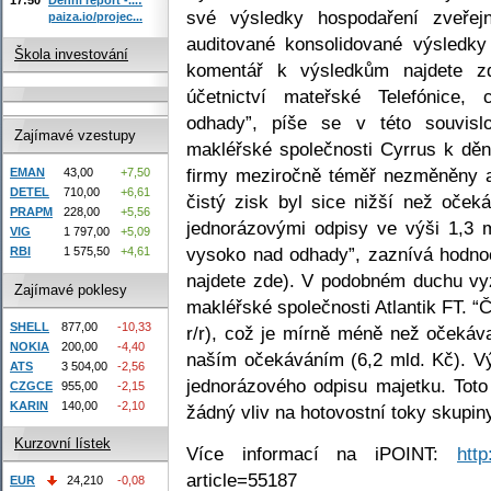
své výsledky hospodaření zveřej
paiza.io/projec...
auditované konsolidované výsledky
Škola investování
komentář k výsledkům najdete zd
účetnictví mateřské Telefónice,
odhady”, píše se v této souvisl
Zajímavé vzestupy
makléřské společnosti Cyrrus k dění
firmy meziročně téměř nezměněny a
EMAN
43,00
+7,50
DETEL
710,00
+6,61
čistý zisk byl sice nižší než oček
PRAPM
228,00
+5,56
jednorázovými odpisy ve výši 1,3 
VIG
1 797,00
+5,09
vysoko nad odhady”, zaznívá hodno
RBI
1 575,50
+4,61
najdete zde). V podobném duchu vyz
Zajímavé poklesy
makléřské společnosti Atlantik FT. “
SHELL
877,00
-10,33
r/r), což je mírně méně než očekáva
NOKIA
200,00
-4,40
naším očekáváním (6,2 mld. Kč). Vý
ATS
3 504,00
-2,56
jednorázového odpisu majetku. Tot
CZGCE
955,00
-2,15
KARIN
140,00
-2,10
žádný vliv na hotovostní toky skupin
Kurzovní lístek
Více informací na iPOINT:
http
article=55187
EUR
24,210
-0,08