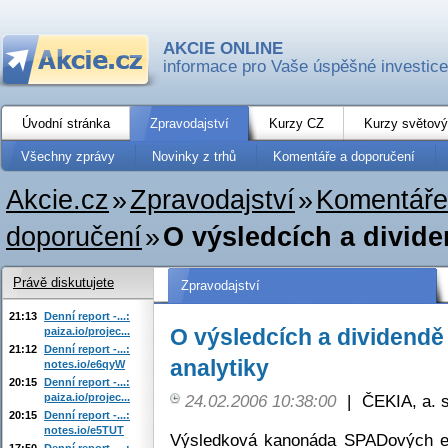
AKCIE ONLINE
informace pro Vaše úspěšné investice
Úvodní stránka
Zpravodajství
Kurzy CZ
Kurzy světový
Všechny zprávy
Novinky z trhů
Komentáře a doporučení
Akcie.cz
»
Zpravodajství
»
Komentáře
doporučení
»
O výsledcích a divid
Právě diskutujete
Zpravodajství
21:13
Denní report -...:
O výsledcích a dividend
paiza.io/projec...
21:12
Denní report -...:
analytiky
notes.io/e6qyW
20:15
Denní report -...:
paiza.io/projec...
24.02.2006 10:38:00
|
ČEKIA, a. s
20:15
Denní report -...:
notes.io/e5TUT
Výsledková kanonáda SPADových em
17:50
Denní report -...: