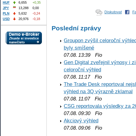
HUF
6,655
+0,35
JPY
13,288
0,00
Diskutovat
F
PLN
5,632
-0,24
USD
20,976
-0,18
Poslední zprávy
Groupon zvýšil celoroční výhl
byly smíšené
Fio
07.08. 13:39
Gen Digital zveřejnil výnosy i 
celoroční výhled
Fio
07.08. 11:17
The Trade Desk reportoval nejs
výhled na 3Q výrazně zklamal
Fio
07.08. 11:07
CSG reportovala výsledky za 2
Fio
07.08. 09:30
Akciový výhled
Fio
07.08. 09:06