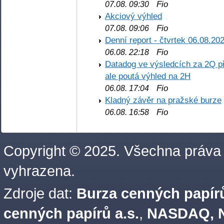
Fio
07.08. 09:30
Akciový výhled
Fio
07.08. 09:06
Denní report - čtvrtek 06.08.20
Fio
06.08. 22:18
Datadog ve výsledcích za 2Q př
ale poutá výhled na 2H
Fio
06.08. 17:04
Kladný závěr na pražské burze
Fio
06.08. 16:58
Copyright © 2025. Všechna práva
vyhrazena.
Zdroje dat:
Burza cenných papírů
cenných papírů a.s.
,
NASDAQ, N