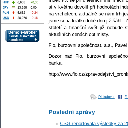
HUF
6,655
+0,35
si v květnu dovolil při hodnotách in
JPY
13,288
0,00
na vrcholech, aktuálně se nám trh je
PLN
5,632
-0,24
USD
20,976
-0,18
jsme si na krátkodobé dno již šáhli. 
století a finanční svět již nebude 
aktuálních cenách optimisty.
Fio, burzovní společnost, a.s., Pave
Dozor nad Fio, burzovní společno
banka.
http://www.fio.cz/zpravodajstvi_prohl
Diskutovat
F
Poslední zprávy
CSG reportovala výsledky za 2