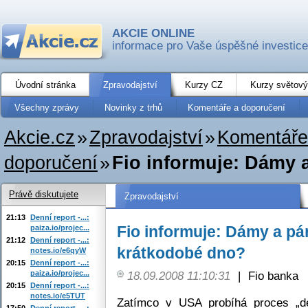
AKCIE ONLINE
informace pro Vaše úspěšné investice
Úvodní stránka
Zpravodajství
Kurzy CZ
Kurzy světový
Všechny zprávy
Novinky z trhů
Komentáře a doporučení
Akcie.cz
»
Zpravodajství
»
Komentáře
doporučení
»
Fio informuje: Dámy a
Právě diskutujete
Zpravodajství
21:13
Denní report -...:
Fio informuje: Dámy a pán
paiza.io/projec...
21:12
Denní report -...:
krátkodobé dno?
notes.io/e6qyW
20:15
Denní report -...:
paiza.io/projec...
18.09.2008 11:10:31
|
Fio banka
20:15
Denní report -...:
notes.io/e5TUT
Zatímco v USA probíhá proces „de
17:50
Denní report -...: