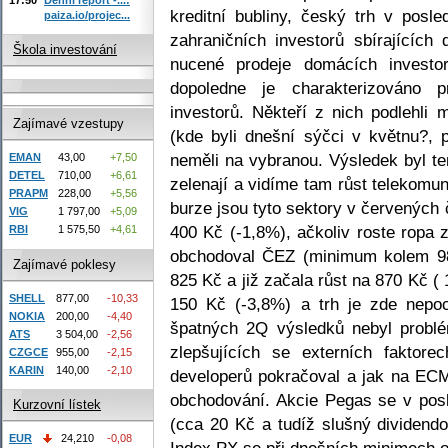
kreditní bubliny, český trh v posl
paiza.io/projec...
zahraničních investorů sbírajících
Škola investování
nucené prodeje domácích investo
dopoledne je charakterizováno 
investorů. Někteří z nich podlehli 
Zajímavé vzestupy
(kde byli dnešní sýčci v květnu?, p
neměli na vybranou. Výsledek byl te
EMAN
43,00
+7,50
DETEL
710,00
+6,61
zelenají a vidíme tam růst telekomun
PRAPM
228,00
+5,56
burze jsou tyto sektory v červených 
VIG
1 797,00
+5,09
400 Kč (-1,8%), ačkoliv roste ropa
RBI
1 575,50
+4,61
obchodoval ČEZ (minimum kolem 98
Zajímavé poklesy
825 Kč a již začala růst na 870 Kč (
SHELL
877,00
-10,33
150 Kč (-3,8%) a trh je zde nepoc
NOKIA
200,00
-4,40
špatných 2Q výsledků nebyl problé
ATS
3 504,00
-2,56
zlepšujících se externích faktor
CZGCE
955,00
-2,15
KARIN
140,00
-2,10
developerů pokračoval a jak na E
obchodování. Akcie Pegas se v pos
Kurzovní lístek
(cca 20 Kč a tudíž slušný dividend
EUR
24,210
-0,08
Index PX se při dnešních minimech o