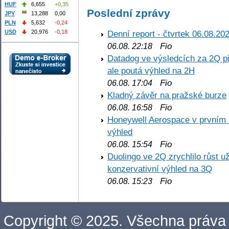
HUF
6,655
+0,35
Poslední zprávy
JPY
13,288
0,00
PLN
5,632
-0,24
Denní report - čtvrtek 06.08.20
USD
20,976
-0,18
Fio
06.08. 22:18
Datadog ve výsledcích za 2Q př
ale poutá výhled na 2H
Fio
06.08. 17:04
Kladný závěr na pražské burze
Fio
06.08. 16:58
Honeywell Aerospace v prvním re
výhled
Fio
06.08. 15:54
Duolingo ve 2Q zrychlilo růst už
konzervativní výhled na 3Q
Fio
06.08. 15:23
Copyright © 2025. Všechna práva