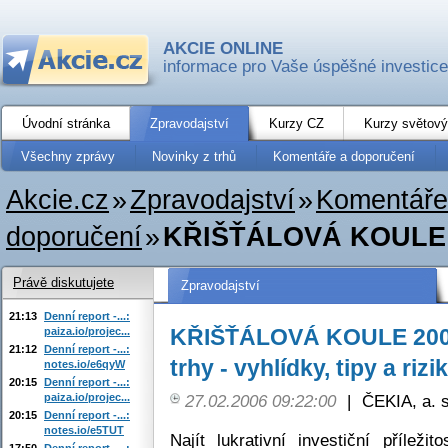
AKCIE ONLINE
informace pro Vaše úspěšné investice
Úvodní stránka
Zpravodajství
Kurzy CZ
Kurzy světový
Všechny zprávy
Novinky z trhů
Komentáře a doporučení
Akcie.cz
»
Zpravodajství
»
Komentáře
doporučení
»
KŘIŠŤÁLOVÁ KOULE 20
Právě diskutujete
Zpravodajství
21:13
Denní report -...:
KŘIŠŤÁLOVÁ KOULE 200
paiza.io/projec...
21:12
Denní report -...:
trhy - vyhlídky, tipy a rizi
notes.io/e6qyW
20:15
Denní report -...:
paiza.io/projec...
27.02.2006 09:22:00
|
ČEKIA, a. s
20:15
Denní report -...:
notes.io/e5TUT
Najít lukrativní investiční přílež
17:50
Denní report -...: