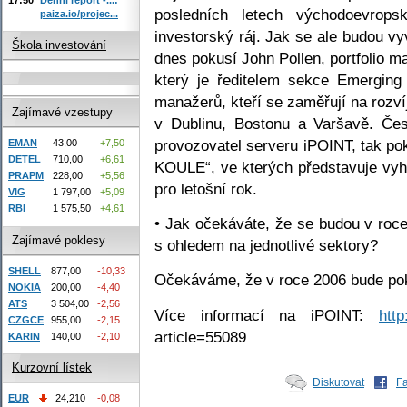
posledních letech východoevrop
paiza.io/projec...
investorský ráj. Jak se ale budou v
Škola investování
dnes pokusí John Pollen, portfolio 
který je ředitelem sekce Emerging 
manažerů, kteří se zaměřují na rozvíj
Zajímavé vzestupy
v Dublinu, Bostonu a Varšavě. Čes
provozovatel serveru iPOINT, tak p
EMAN
43,00
+7,50
DETEL
710,00
+6,61
KOULE“, ve kterých představuje vyh
PRAPM
228,00
+5,56
pro letošní rok.
VIG
1 797,00
+5,09
RBI
1 575,50
+4,61
• Jak očekáváte, že se budou v roc
Zajímavé poklesy
s ohledem na jednotlivé sektory?
SHELL
877,00
-10,33
Očekáváme, že v roce 2006 bude pokr
NOKIA
200,00
-4,40
ATS
3 504,00
-2,56
Více informací na iPOINT:
http
CZGCE
955,00
-2,15
article=55089
KARIN
140,00
-2,10
Kurzovní lístek
Diskutovat
F
EUR
24,210
-0,08