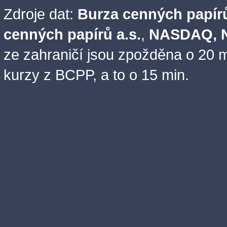
Zdroje dat:
Burza cenných papírů
cenných papírů a.s.
,
NASDAQ, N
ze zahraničí jsou zpožděna o 20 m
kurzy z BCPP, a to o 15 min.