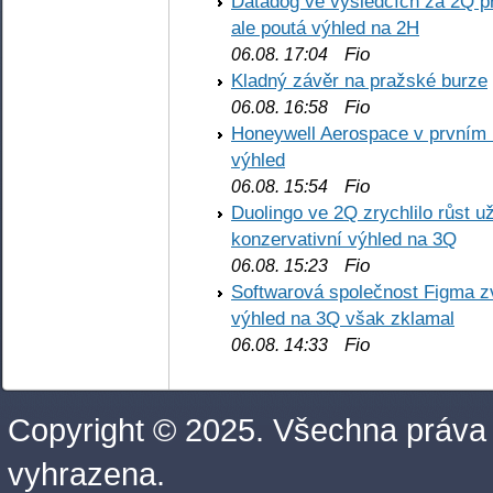
Datadog ve výsledcích za 2Q př
ale poutá výhled na 2H
Fio
06.08. 17:04
Kladný závěr na pražské burze
Fio
06.08. 16:58
Honeywell Aerospace v prvním re
výhled
Fio
06.08. 15:54
Duolingo ve 2Q zrychlilo růst už
konzervativní výhled na 3Q
Fio
06.08. 15:23
Softwarová společnost Figma z
výhled na 3Q však zklamal
Fio
06.08. 14:33
Copyright © 2025. Všechna práva
vyhrazena.