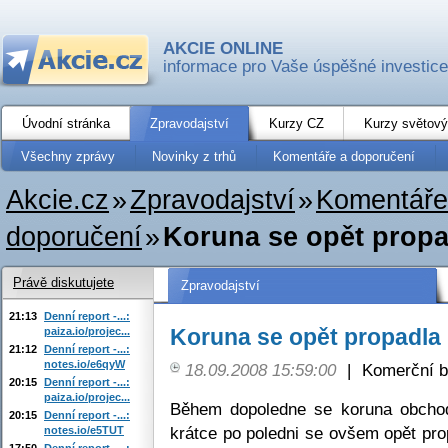
AKCIE ONLINE
informace pro Vaše úspěšné investice
Úvodní stránka
Zpravodajství
Kurzy CZ
Kurzy světový
Všechny zprávy
Novinky z trhů
Komentáře a doporučení
Akcie.cz
»
Zpravodajství
»
Komentáře
doporučení
»
Koruna se opět prop
Právě diskutujete
Zpravodajství
21:13
Denní report -...:
Koruna se opět propadla
paiza.io/projec...
21:12
Denní report -...:
notes.io/e6qyW
18.09.2008 15:59:00
|
Komerční b
20:15
Denní report -...:
paiza.io/projec...
Během dopoledne se koruna obcho
20:15
Denní report -...:
krátce po poledni se ovšem opět pro
notes.io/e5TUT
17:50
Denní report -...: