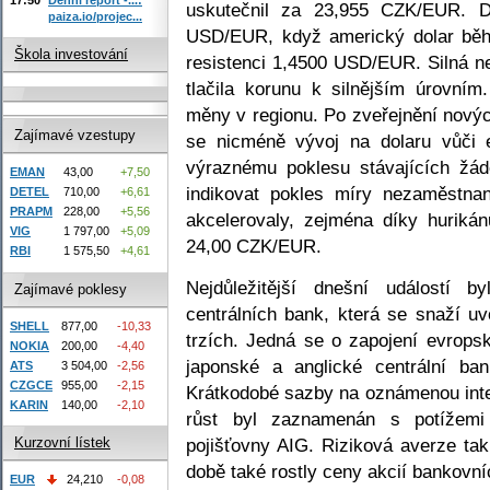
uskutečnil za 23,955 CZK/EUR. 
paiza.io/projec...
USD/EUR, když americký dolar bě
Škola investování
resistenci 1,4500 USD/EUR. Silná ne
tlačila korunu k silnějším úrovní
měny v regionu. Po zveřejnění nový
Zajímavé vzestupy
se nicméně vývoj na dolaru vůči eu
výraznému poklesu stávajících žá
EMAN
43,00
+7,50
indikovat pokles míry nezaměstna
DETEL
710,00
+6,61
PRAPM
228,00
+5,56
akcelerovaly, zejména díky hurikán
VIG
1 797,00
+5,09
24,00 CZK/EUR.
RBI
1 575,50
+4,61
Nejdůležitější dnešní událostí b
Zajímavé poklesy
centrálních bank, která se snaží uv
SHELL
877,00
-10,33
trzích. Jedná se o zapojení evrops
NOKIA
200,00
-4,40
japonské a anglické centrální ban
ATS
3 504,00
-2,56
CZGCE
955,00
-2,15
Krátkodobé sazby na oznámenou inter
KARIN
140,00
-2,10
růst byl zaznamenán s potížemi
pojišťovny AIG. Riziková averze ta
Kurzovní lístek
době také rostly ceny akcií bankovníc
EUR
24,210
-0,08