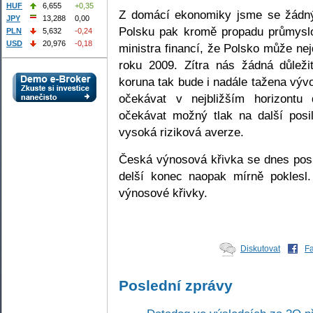
HUF
6,655
+0,35
Z domácí ekonomiky jsme se žádný
JPY
13,288
0,00
Polsku pak kromě propadu průmyslo
PLN
5,632
-0,24
USD
20,976
-0,18
ministra financí, že Polsko může ne
roku 2009. Zítra nás žádná důlež
koruna tak bude i nadále tažena vý
očekávat v nejbližším horizontu 
očekávat možný tlak na další posil
vysoká riziková averze.
Česká výnosová křivka se dnes pos
delší konec naopak mírně poklesl.
výnosové křivky.
Diskutovat
F
Poslední zprávy