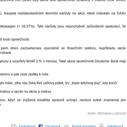
ojišťovny AIG (dnes byly akcie této společnosti vyřazeny z indexu Dow Jones,
s). Naopak nadstandardními denními nárůsty na akcii, které málokdo na DAXu
olkswagen (+ 26,57%). Tyto nárůsty jsou nepochybně způsobené spekulací, že
d touto společností.
u jsem dnes zaznamenala speciálně ve finančním sektoru, kupříkladu akcie
erzbank
 plusu a uzavřely téměř 2 % v minusu. Také akcie společnosti Deutsche Bank mají
nahoru a pak zase zpátky k nule.
ylo málo, zítra nás čeká třetí zářiový pátek, tzv. „triple witching day“, kdy končí
 indexy a opcím na akcie a indexy.
ru, když se zvýšená volatilita správně uchopí, nemusí nutně znamenat pro
um…
Autor: Michaela Lojínová
Diskutovat
Facebook
Poslat emailem
Vytisknout