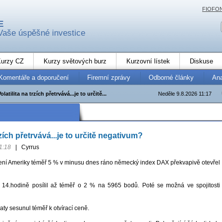
FIOFO
E
Vaše úspěšné investice
urzy CZ
Kurzy světových burz
Kurzovní lístek
Diskuse
Komentáře a doporučení
Firemní zprávy
Odborné články
An
olatilita na trzích přetrvává...je to určitě...
Neděle 9.8.2026 11:17
rzích přetrvává...je to určitě negativum?
1:18
|
Cyrrus
ení Ameriky téměř 5 % v minusu dnes ráno německý index DAX překvapivě otevřel
14.hodině posílil až téměř o 2 % na 5965 bodů. Poté se možná ve spojitosti
ty sesunul téměř k otvírací ceně.