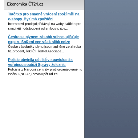
Ekonomika ČT24.cz
Tlačítko pro snadné vrácení zboží míří na
e-shopy. Byť má zpoždění
Internetoví prodejci přidávají na weby tlačítko pro
snadnější odstoupení od smlouvy, aby...
Česko se plynem zásobit stihne, ujišťuje
expert. Snížení cen však slíbit nelze
České zásobníky plynu jsou naplněné ze zhruba
61 procent, řekl ČT ředitel Asociace...
Policie obvinila pět lidí v souvislosti s
veřejnou soutěží Správy železnic
Policisté z Národní centrály proti organizovanému
zločinu (NCOZ) obvinili pět lidí ze...