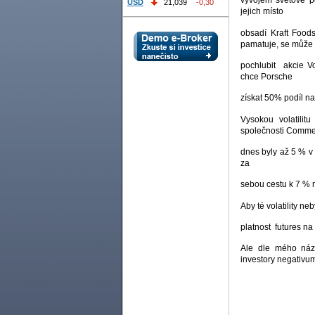
vývojem světové p
USD
21,039
-0,30
jejich místo
obsadí Kraft Food
pamatuje, se může
pochlubit akcie V
chce Porsche
získat 50% podíl na
Vysokou volatilit
společnosti Comm
dnes byly až 5 % v
za
sebou cestu k 7 % 
Aby té volatility neb
platnost futures na
Ale dle mého názo
investory negativ