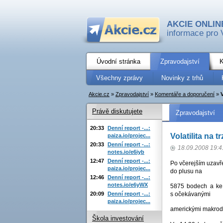
AKCIE ONLIN
informace pro 
Úvodní stránka
Zpravodajství
K
Všechny zprávy
Novinky z trhů
Akcie.cz
»
Zpravodajství
»
Komentáře a doporučení
»
V
Právě diskutujete
Zpravodajství
20:33
Denní report -...:
Volatilita na t
paiza.io/projec...
20:33
Denní report -...:
18.09.2008 19:4
notes.io/e6iyb
12:47
Denní report -...:
Po včerejším uzavř
paiza.io/projec...
do plusu na
12:46
Denní report -...:
notes.io/e6yWX
5875 bodech a ke 
20:09
Denní report -...:
s očekávanými
paiza.io/projec...
americkými makroda
Škola investování