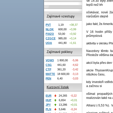
Ve 14:30 byly zveř
lepší než trh
očekával, nové žá
Zajímavé vzestupy
nárůstům stejně
jako fakt, že Ameri
PVT
1,19
+38,37
NLOK
600,00
+3,99
V 16 hodin přišly
FIXZO
53,00
+3,92
průmyslová
CZGCE
985,00
+3,14
UQA
441,80
+1,61
aktivita v okrsku Ph
Navzdory těmto fa
Zajímavé poklesy
Přestože většina d
VOW3
1 800,00
-5,06
akcií byla přes den
CSG
441,60
-4,62
CTP
361,20
-3,42
akcie ThyssenKrupp
MATTE
18 600,00
-3,13
otázkou času,
PEN
6,40
-3,03
kdy investoři vstř
a začnou si
Kurzovní lístek
všímat propadlý
EUR
24,265
-0,22
realizován také na 
HUF
6,654
+0,01
JPY
13,286
+0,01
Allianz (-5,53 %). V
PLN
5,646
-0,24