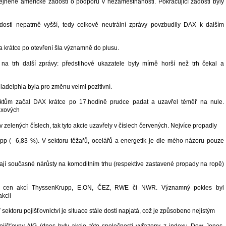
ejněné americké žádosti o podporu v nezaměstnanosti. Pokračující žádosti byly
dosti nepatrně vyšší, tedy celkově neutrální zprávy povzbudily DAX k dalším
ka krátce po otevření šla významně do plusu.
 na trh další zprávy: předstihové ukazatele byly mírně horší než trh čekal a
iladelphia byla pro změnu velmi pozitivní.
ktům začal DAX krátce po 17.hodině prudce padat a uzavřel téměř na nule.
axových
 v zelených číslech, tak tyto akcie uzavřely v číslech červených. Nejvíce propadly
p (- 6,83 %). V sektoru těžařů, ocelářů a energetik je dle mého názoru pouze
ebají současné nárůsty na komoditním trhu (respektive zastavené propady na ropě)
ch cen akcí ThyssenKrupp, E.ON, ČEZ, RWE či NWR. Významný pokles byl
akcii
 sektoru pojišťovnictví je situace stále dosti napjatá, což je způsobeno nejistým