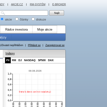
NDY
|
AKCIE.CZ
|
RM-SYSTÉM
|
E-BROKER
akcie
články
diskuze
Rádce investora
Moje akcie
alýzy
Uživatel nepřihlášen
|
Přihlásit se
|
Zaregistrovat se
Indexy
PX
RM
DJ
NASDAQ
SP500
DAX
09.08.2026