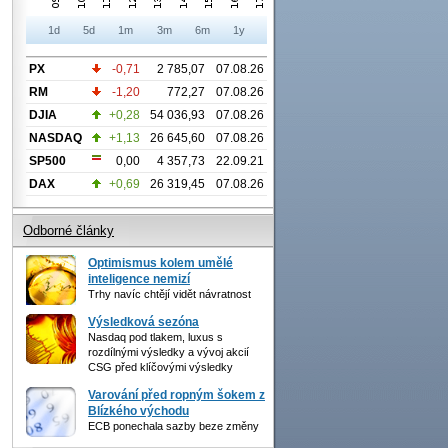
1d
5d
1m
3m
6m
1y
PX
-0,71
2 785,07
07.08.26
RM
-1,20
772,27
07.08.26
DJIA
+0,28
54 036,93
07.08.26
NASDAQ
+1,13
26 645,60
07.08.26
SP500
0,00
4 357,73
22.09.21
DAX
+0,69
26 319,45
07.08.26
Odborné články
Optimismus kolem umělé
inteligence nemizí
Trhy navíc chtějí vidět návratnost
Výsledková sezóna
Nasdaq pod tlakem, luxus s
rozdílnými výsledky a vývoj akcií
CSG před klíčovými výsledky
Varování před ropným šokem z
Blízkého východu
ECB ponechala sazby beze změny