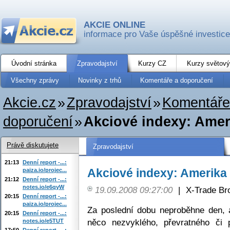
AKCIE ONLINE
informace pro Vaše úspěšné investice
Úvodní stránka
Zpravodajství
Kurzy CZ
Kurzy světový
Všechny zprávy
Novinky z trhů
Komentáře a doporučení
Akcie.cz
»
Zpravodajství
»
Komentáře
doporučení
»
Akciové indexy: Amer
Právě diskutujete
Zpravodajství
21:13
Denní report -...:
Akciové indexy: Amerika 
paiza.io/projec...
21:12
Denní report -...:
notes.io/e6qyW
19.09.2008 09:27:00
|
X-Trade Br
20:15
Denní report -...:
paiza.io/projec...
Za poslední dobu neproběhne den, 
20:15
Denní report -...:
něco nezvyklého, převratného či 
notes.io/e5TUT
17:50
Denní report -...: