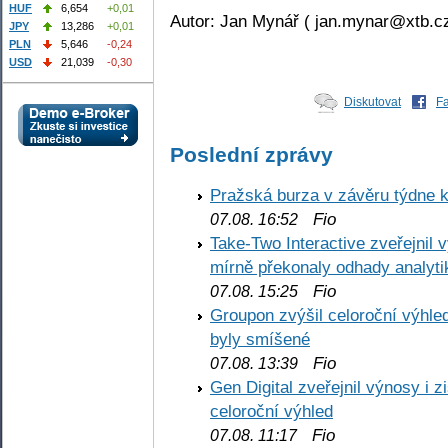
HUF
6,654
+0,01
Autor: Jan Mynář ( jan.mynar@xtb.cz
JPY
13,286
+0,01
PLN
5,646
-0,24
USD
21,039
-0,30
Diskutovat
F
Poslední zprávy
Pražská burza v závěru týdne k
Fio
07.08. 16:52
Take-Two Interactive zveřejnil 
mírně překonaly odhady analyti
Fio
07.08. 15:25
Groupon zvýšil celoroční výhl
byly smíšené
Fio
07.08. 13:39
Gen Digital zveřejnil výnosy i 
celoroční výhled
Fio
07.08. 11:17