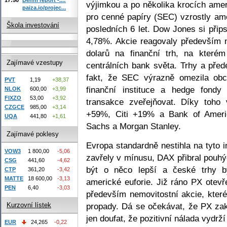
výjimkou a po několika krocích ame
paiza.io/projec...
pro cenné papíry (SEC) vzrostly am
Škola investování
posledních 6 let. Dow Jones si př
4,78%. Akcie reagovaly především n
dolarů na finanční trh, na kterém
Zajímavé vzestupy
centrálních bank světa. Trhy a před
fakt, že SEC výrazně omezila obc
PVT
1,19
+38,37
finanční instituce a hedge fond
NLOK
600,00
+3,99
FIXZO
53,00
+3,92
transakce zveřejňovat. Díky toho 
CZGCE
985,00
+3,14
+59%, Citi +19% a Bank of Ameri
UQA
441,80
+1,61
Sachs a Morgan Stanley.
Zajímavé poklesy
Evropa standardně nestihla na tyto
VOW3
1 800,00
-5,06
zavřely v mínusu, DAX přibral pouh
CSG
441,60
-4,62
být o něco lepší a české trhy b
CTP
361,20
-3,42
MATTE
18 600,00
-3,13
americké euforie. Již ráno PX otevř
PEN
6,40
-3,03
především nemovitostní akcie, které
propady. Dá se očekávat, že PX za
Kurzovní lístek
jen doufat, že pozitivní nálada vydrží 
EUR
24,265
-0,22