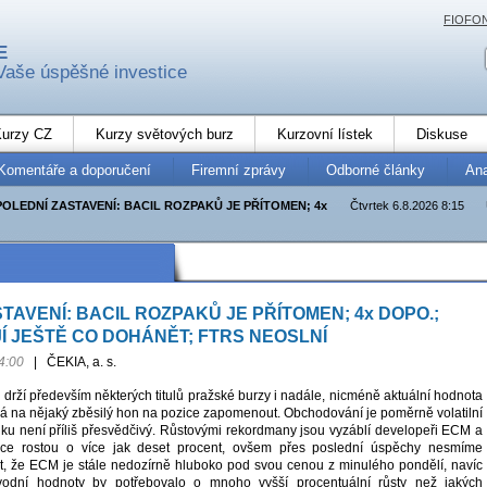
FIOFO
E
Vaše úspěšné investice
urzy CZ
Kurzy světových burz
Kurzovní lístek
Diskuse
Komentáře a doporučení
Firemní zprávy
Odborné články
An
POLEDNÍ ZASTAVENÍ: BACIL ROZPAKŮ JE PŘÍTOMEN; 4x
Čtvrtek 6.8.2026 8:15
TAVENÍ: BACIL ROZPAKŮ JE PŘÍTOMEN; 4x DOPO.;
Í JEŠTĚ CO DOHÁNĚT; FTRS NEOSLNÍ
4:00
|
ČEKIA, a. s.
drží především některých titulů pražské burzy i nadále, nicméně aktuální hodnota
vá na nějaký zběsilý hon na pozice zapomenout. Obchodování je poměrně volatilní
lku není příliš přesvědčivý. Růstovými rekordmany jsou vyzáblí developeři ECM a
sice rostou o více jak deset procent, ovšem přes poslední úspěchy nesmíme
, že ECM je stále nedozírně hluboko pod svou cenou z minulého pondělí, navíc
vodní hodnoty by potřebovalo o mnoho vyšší procentuální růsty než jakých