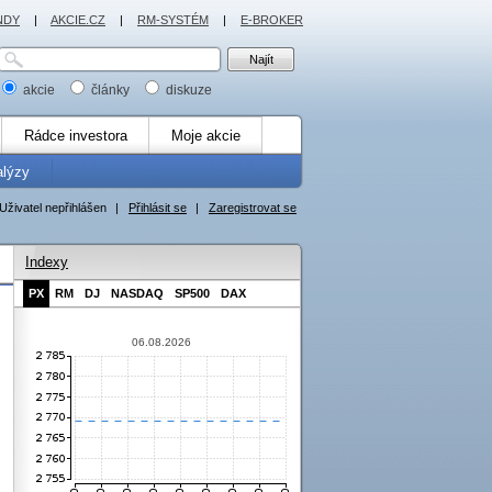
NDY
|
AKCIE.CZ
|
RM-SYSTÉM
|
E-BROKER
akcie
články
diskuze
Rádce investora
Moje akcie
alýzy
Uživatel nepřihlášen
|
Přihlásit se
|
Zaregistrovat se
Indexy
PX
RM
DJ
NASDAQ
SP500
DAX
06.08.2026