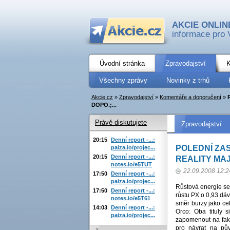
AKCIE ONLIN
informace pro 
Úvodní stránka
Zpravodajství
K
Všechny zprávy
Novinky z trhů
Akcie.cz
»
Zpravodajství
»
Komentáře a doporučení
»
DOPO.;...
Právě diskutujete
Zpravodajství
20:15
Denní report -...:
POLEDNÍ ZAS
paiza.io/projec...
20:15
Denní report -...:
REALITY MAJ
notes.io/e5TUT
22.09.2008 12:2
17:50
Denní report -...:
paiza.io/projec...
Růstová energie se 
17:50
Denní report -...:
růstu PX o 0,93 dá
notes.io/e5T61
směr burzy jako ce
14:03
Denní report -...:
Orco: Oba tituly 
paiza.io/projec...
zapomenout na fakt
pro návrat na pů