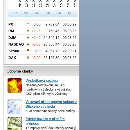
1d
5d
1m
3m
6m
1y
PX
0,00
2 769,04
08:00:29
RM
+1,26
760,45
05.08.26
DJIA
+0,49
54 349,12
05.08.26
NASDAQ
-0,83
26 363,44
06.08.26
SP500
0,00
4 357,73
22.09.21
DAX
-0,29
26 126,30
05.08.26
Odborné články
Výsledková sezóna
Nasdaq pod tlakem, luxus s
rozdílnými výsledky a vývoj akcií
CSG před klíčovými výsledky
Varování před ropným šokem z
Blízkého východu
ECB ponechala sazby beze změny
Etický hazard v přímém
přenosu
Trumpovy další dokumenty odhalují