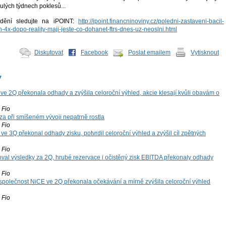
ulých týdnech poklesů...
 dění sledujte na iPOINT:
http://ipoint.financninoviny.cz/poledni-zastaveni-bacil-
-4x-dopo-reality-maji-jeste-co-dohanet-ftrs-dnes-uz-neoslni.html
Diskutovat
Facebook
Poslat emailem
Vytisknout
y
ve 2Q překonala odhady a zvýšila celoroční výhled, akcie klesají kvůli obavám o
Fio
za při smíšeném vývoji nepatrně rostla
Fio
ve 3Q překonal odhady zisku, potvrdil celoroční výhled a zvýšil cíl zpětných
Fio
oval výsledky za 2Q, hrubé rezervace i očistěný zisk EBITDA překonaly odhady
Fio
společnost NiCE ve 2Q překonala očekávání a mírně zvýšila celoroční výhled
Fio