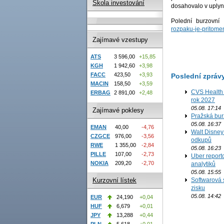
Škola investování
dosahovalo v uplyn
Polední burzovní
rozpaku-je-pritomen
Zajímavé vzestupy
ATS
3 596,00
+15,85
KGH
1 942,60
+3,98
FACC
423,50
+3,93
Poslední zpráv
MACIN
158,50
+3,59
CVS Health 
ERBAG
2 891,00
+2,48
rok 2027
05.08. 17:14
Zajímavé poklesy
Pražská bur
05.08. 16:37
EMAN
40,00
-4,76
Walt Disney 
CZGCE
976,00
-3,56
odkupů
RWE
1 355,00
-2,84
05.08. 16:23
PILLE
107,00
-2,73
Uber report
NOKIA
209,20
-2,70
analytiků
05.08. 15:55
Softwarová 
Kurzovní lístek
zisku
05.08. 14:42
EUR
24,190
+0,04
HUF
6,679
+0,01
JPY
13,288
+0,44