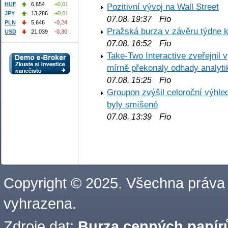
HUF
6,654
+0,01
Pozitivní vývoj na Wall Street
JPY
13,286
+0,01
Fio
07.08. 19:37
PLN
5,646
-0,24
Pražská burza v závěru týdne k
USD
21,039
-0,30
Fio
07.08. 16:52
Take-Two Interactive zveřejnil 
mírně překonaly odhady analyti
Fio
07.08. 15:25
Groupon zvýšil celoroční výhl
byly smíšené
Fio
07.08. 13:39
Copyright © 2025. Všechna práva
vyhrazena.
Zdroje dat:
Burza cenných papírů