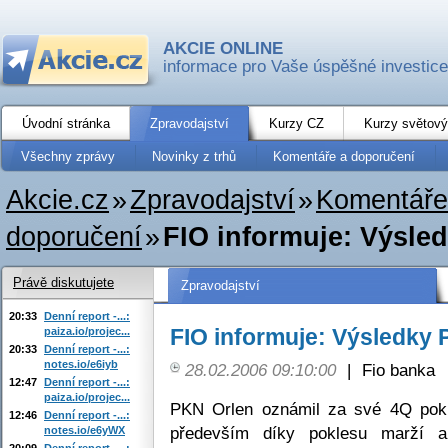
AKCIE ONLINE
informace pro Vaše úspěšné investice
Úvodní stránka
Zpravodajství
Kurzy CZ
Kurzy světový
Všechny zprávy
Novinky z trhů
Komentáře a doporučení
Akcie.cz
»
Zpravodajství
»
Komentáře
doporučení
»
FIO informuje: Výsle
Právě diskutujete
Zpravodajství
20:33
Denní report -...:
FIO informuje: Výsledky 
paiza.io/projec...
20:33
Denní report -...:
notes.io/e6iyb
28.02.2006 09:10:00
|
Fio banka
12:47
Denní report -...:
paiza.io/projec...
PKN Orlen oznámil za své 4Q pokl
12:46
Denní report -...:
především díky poklesu marží a
notes.io/e6yWX
20:09
Denní report -...: