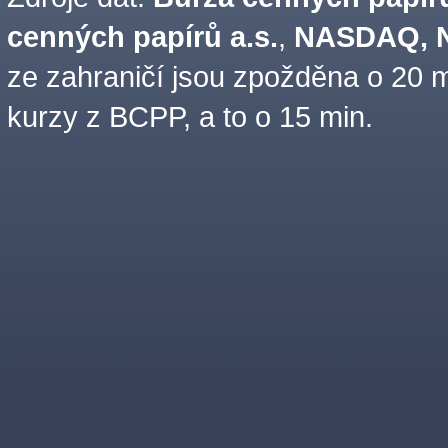
cenných papírů a.s.
,
NASDAQ, N
ze zahraničí jsou zpožděna o 20 m
kurzy z BCPP, a to o 15 min.