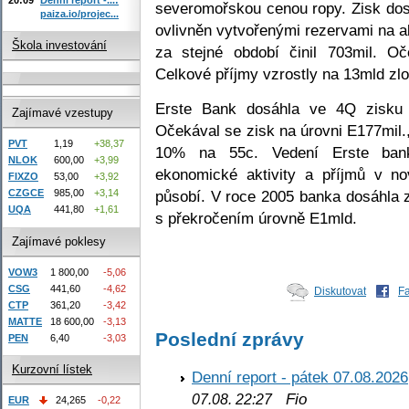
severomořskou cenou ropy. Zisk dos
paiza.io/projec...
ovlivněn vytvořenými rezervami na a
Škola investování
za stejné období činil 703mil. O
Celkové příjmy vzrostly na 13mld zl
Erste Bank dosáhla ve 4Q zisku 
Zajímavé vzestupy
Očekával se zisk na úrovni E177mil.,
PVT
1,19
+38,37
10% na 55c. Vedení Erste bank
NLOK
600,00
+3,99
ekonomické aktivity a příjmů v 
FIXZO
53,00
+3,92
působí. V roce 2005 banka dosáhla z
CZGCE
985,00
+3,14
UQA
441,80
+1,61
s překročením úrovně E1mld.
Zajímavé poklesy
VOW3
1 800,00
-5,06
CSG
441,60
-4,62
Diskutovat
F
CTP
361,20
-3,42
MATTE
18 600,00
-3,13
Poslední zprávy
PEN
6,40
-3,03
Kurzovní lístek
Denní report - pátek 07.08.2026
Fio
07.08. 22:27
EUR
24,265
-0,22