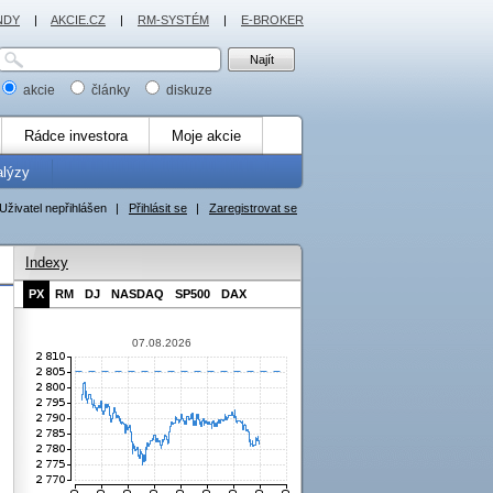
NDY
|
AKCIE.CZ
|
RM-SYSTÉM
|
E-BROKER
akcie
články
diskuze
Rádce investora
Moje akcie
alýzy
Uživatel nepřihlášen
|
Přihlásit se
|
Zaregistrovat se
Indexy
PX
RM
DJ
NASDAQ
SP500
DAX
07.08.2026