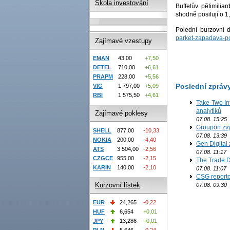
Škola investování
Buffetův pětimili
shodně posilují o 1,
Polední burzovní 
parket-zapadava-po
Zajímavé vzestupy
EMAN
43,00
+7,50
DETEL
710,00
+6,61
PRAPM
228,00
+5,56
Poslední zpráv
VIG
1 797,00
+5,09
RBI
1 575,50
+4,61
Take-Two In
analytiků
Zajímavé poklesy
07.08. 15:25
Groupon zvý
SHELL
877,00
-10,33
07.08. 13:39
NOKIA
200,00
-4,40
Gen Digital 
ATS
3 504,00
-2,56
07.08. 11:17
CZGCE
955,00
-2,15
The Trade D
KARIN
140,00
-2,10
07.08. 11:07
CSG reporto
Kurzovní lístek
07.08. 09:30
EUR
24,265
-0,22
HUF
6,654
+0,01
JPY
13,286
+0,01