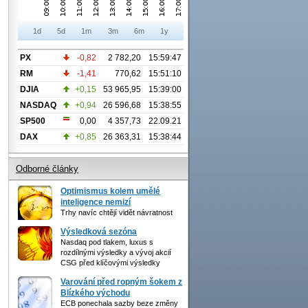
1d
5d
1m
3m
6m
1y
PX
-0,82
2 782,20
15:59:47
RM
-1,41
770,62
15:51:10
DJIA
+0,15
53 965,95
15:39:00
NASDAQ
+0,94
26 596,68
15:38:55
SP500
0,00
4 357,73
22.09.21
DAX
+0,85
26 363,31
15:38:44
Odborné články
Optimismus kolem umělé
inteligence nemizí
Trhy navíc chtějí vidět návratnost
Výsledková sezóna
Nasdaq pod tlakem, luxus s
rozdílnými výsledky a vývoj akcií
CSG před klíčovými výsledky
Varování před ropným šokem z
Blízkého východu
ECB ponechala sazby beze změny