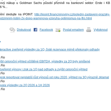
ardový nákup u Goldman Sachs působí příznivě na bankovní sektor: Erste i KB
6 %...
dění sledujte na iPOINT:
http://ipoint.financninoviny.cz/poledni-zastaveni-prazsky-
dzimnim-listim-2x-dopo-warrenova-vzpruha-optimismus-na-ftrs.html
Diskutovat
Facebook
Poslat emailem
Vytisknout
y
teractive zveřejnil výsledky za 1Q, čisté rezervace mírně překonaly odhady
Fio
šil celoroční výhled očištěné EBITDA, výsledky za 2Q byly smíšené
Fio
zveřejnil výnosy i zisk za 1Q nad odhady a zvýšil celoroční výhled
Fio
esk reportoval nejslabší růst výnosů od roku 2020, výhled na 3Q výrazně zklamal
Fio
vala výsledky za 2Q 2026 a 1H 2026
Fio