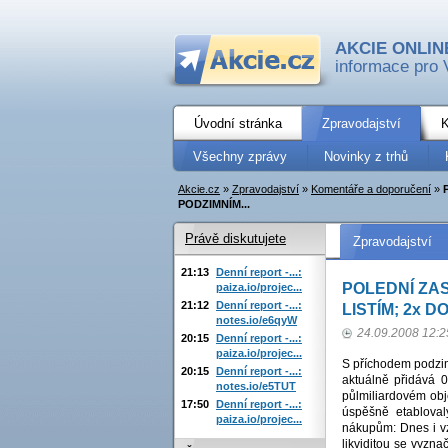
AKCIE ONLIN
informace pro 
Úvodní stránka
Zpravodajství
K
Všechny zprávy
Novinky z trhů
Akcie.cz
»
Zpravodajství
»
Komentáře a doporučení
»
PODZIMNÍM...
Právě diskutujete
Zpravodajství
21:13
Denní report -...:
POLEDNÍ ZA
paiza.io/projec...
21:12
Denní report -...:
LISTÍM; 2x 
notes.io/e6qyW
24.09.2008 12:2
20:15
Denní report -...:
paiza.io/projec...
S příchodem podzim
20:15
Denní report -...:
aktuálně přidává 0
notes.io/e5TUT
půlmiliardovém obj
17:50
Denní report -...:
úspěšně etabloval
paiza.io/projec...
nákupům: Dnes i vz
likviditou se vyzn