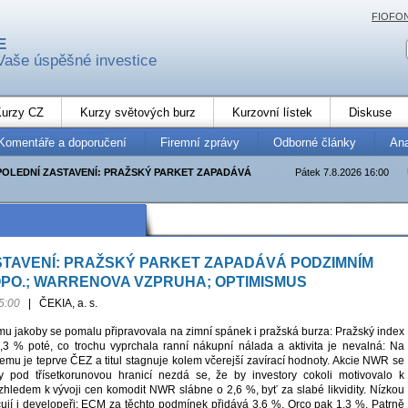
FIOFO
E
Vaše úspěšné investice
urzy CZ
Kurzy světových burz
Kurzovní lístek
Diskuse
Komentáře a doporučení
Firemní zprávy
Odborné články
An
POLEDNÍ ZASTAVENÍ: PRAŽSKÝ PARKET ZAPADÁVÁ
Pátek 7.8.2026 16:00
STAVENÍ: PRAŽSKÝ PARKET ZAPADÁVÁ PODZIMNÍM
DOPO.; WARRENOVA VZPRUHA; OPTIMISMUS
5:00
|
ČEKIA, a. s.
u jakoby se pomalu připravovala na zimní spánek i pražská burza: Pražský index
,3 % poté, co trochu vyprchala ranní nákupní nálada a aktivita je nevalná: Na
emu je teprve ČEZ a titul stagnuje kolem včerejší zavírací hodnoty. Akcie NWR se
y pod třísetkorunovou hranicí nezdá se, že by investory cokoli motivovalo k
hledem k vývoji cen komodit NWR slábne o 2,6 %, byť za slabé likvidity. Nízkou
ačují i developeři: ECM za těchto podmínek přidává 3,6 %, Orco pak 1,3 %. Patrně