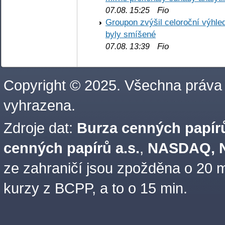
Fio
07.08. 15:25
Groupon zvýšil celoroční výhl
byly smíšené
Fio
07.08. 13:39
Copyright © 2025. Všechna práva
vyhrazena.
Zdroje dat:
Burza cenných papírů
cenných papírů a.s.
,
NASDAQ, N
ze zahraničí jsou zpožděna o 20 m
kurzy z BCPP, a to o 15 min.