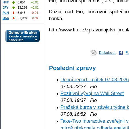
Fio, burzovní společnost, a.s., Tomáš
HUF
6,654
+0,01
JPY
13,286
+0,01
Dozor nad Fio, burzovní společno
PLN
5,646
-0,24
banka.
USD
21,039
-0,30
http://www.fio.cz/zpravodajstvi_prohl
Diskutovat
F
Poslední zprávy
Denní report - pátek 07.08.2026
Fio
07.08. 22:27
Pozitivní vývoj na Wall Street
Fio
07.08. 19:37
Pražská burza v závěru týdne k
Fio
07.08. 16:52
Take-Two Interactive zveřejnil 
mírně překonaly odhady analyti