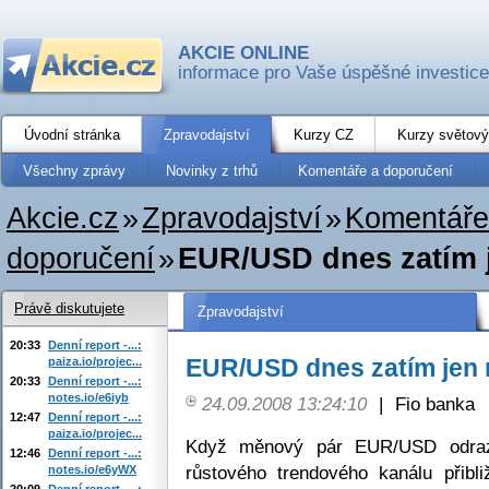
AKCIE ONLINE
informace pro Vaše úspěšné investice
Úvodní stránka
Zpravodajství
Kurzy CZ
Kurzy světový
Všechny zprávy
Novinky z trhů
Komentáře a doporučení
Akcie.cz
»
Zpravodajství
»
Komentáře
doporučení
»
EUR/USD dnes zatím 
Právě diskutujete
Zpravodajství
20:33
Denní report -...:
EUR/USD dnes zatím jen 
paiza.io/projec...
20:33
Denní report -...:
notes.io/e6iyb
24.09.2008 13:24:10
|
Fio banka
12:47
Denní report -...:
paiza.io/projec...
Když měnový pár EUR/USD odrazi
12:46
Denní report -...:
růstového trendového kanálu přibl
notes.io/e6yWX
20:09
Denní report -...: