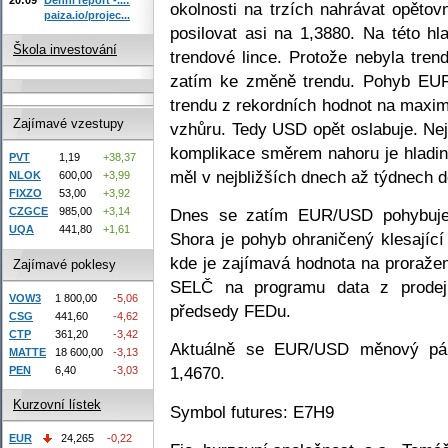
okolnosti na trzích nahrávat opět
paiza.io/projec...
posilovat asi na 1,3880. Na této h
Škola investování
trendové lince. Protože nebyla tren
zatím ke změně trendu. Pohyb EUR
trendu z rekordních hodnot na maxi
Zajímavé vzestupy
vzhůru. Tedy USD opět oslabuje. Nej
komplikace směrem nahoru je hladin
PVT
1,19
+38,37
měl v nejbližších dnech až týdnech d
NLOK
600,00
+3,99
FIXZO
53,00
+3,92
Dnes se zatím EUR/USD pohybuje
CZGCE
985,00
+3,14
UQA
441,80
+1,61
Shora je pohyb ohraničený klesající
kde je zajímavá hodnota na proraže
Zajímavé poklesy
SELČ na programu data z prodejů
VOW3
1 800,00
-5,06
předsedy FEDu.
CSG
441,60
-4,62
CTP
361,20
-3,42
Aktuálně se EUR/USD měnový pár
MATTE
18 600,00
-3,13
1,4670.
PEN
6,40
-3,03
Kurzovní lístek
Symbol futures: E7H9
EUR
24,265
-0,22