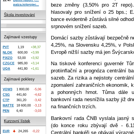
beze změny (3,50% pro 2T repo).
paiza.io/projec...
hlasovaly pro snížení o 25 bps.; E
Škola investování
bance evidentně zůstává silné odhodl
srpnovém snížení sazeb.
Domácí sazby zůstávají bezpečně ne
Zajímavé vzestupy
4,25%, na Slovensku 4,25%, v Pol
PVT
1,19
+38,37
Evropě nižší sazby má jen Švýcarsk
NLOK
600,00
+3,99
FIXZO
53,00
+3,92
Na tiskové konferenci guvernér Tů
CZGCE
985,00
+3,14
UQA
441,80
+1,61
protiinflační a prognóza centrální 
sazeb. Za rizika a nejistoty centrá
Zajímavé poklesy
zpomalení zahraničních ekonomik, ku
VOW3
1 800,00
-5,06
a pohonných hmot. Tůma dále u
CSG
441,60
-4,62
bankovní rada nesnížila sazby již dn
CTP
361,20
-3,42
MATTE
18 600,00
-3,13
na finančních trzích.
PEN
6,40
-3,03
Bankovní rada ČNB vyslala jasný si
Kurzovní lístek
(do konce roku zbývají dvě - 6.1
EUR
24,265
-0,22
Centrální bankéři se obávají výraz