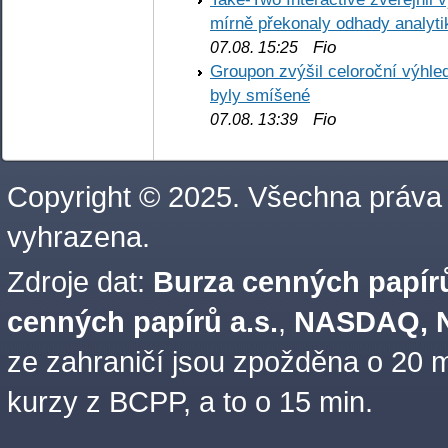
mírně překonaly odhady analyti
Fio
07.08. 15:25
Groupon zvýšil celoroční výhl
byly smíšené
Fio
07.08. 13:39
Copyright © 2025. Všechna práva
vyhrazena.
Zdroje dat:
Burza cenných papírů
cenných papírů a.s.
,
NASDAQ, N
ze zahraničí jsou zpožděna o 20 m
kurzy z BCPP, a to o 15 min.