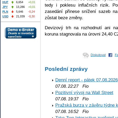
HUF
6,654
+0,01
tedy i poklesu inflačních rizik. P
JPY
13,286
+0,01
zasedání přinese snížení sazeb n
PLN
5,646
-0,24
USD
21,039
-0,30
zůstat beze změny.
Devizový trh na rozhodnutí ani na
koruna stagnovala na úrovni 24,40 
Diskutovat
F
Poslední zprávy
Denní report - pátek 07.08.2026
Fio
07.08. 22:27
Pozitivní vývoj na Wall Street
Fio
07.08. 19:37
Pražská burza v závěru týdne k
Fio
07.08. 16:52
Take-Two Interactive zveřejnil 