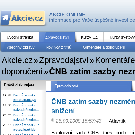
AKCIE ONLINE
informace pro Vaše úspěšné investice
Úvodní stránka
Zpravodajství
Kurzy CZ
Kurzy světový
Všechny zprávy
Novinky z trhů
Komentáře a doporučení
Akcie.cz
»
Zpravodajství
»
Komentáře
doporučení
»
ČNB zatím sazby nezmě
Právě diskutujete
Zpravodajství
12:58
Denní report -...:
ČNB zatím sazby nezměnil
notes.io/e6ay9
12:58
Denní report -...:
snížení
paiza.io/projec...
20:33
Denní report -...:
paiza.io/projec...
25.09.2008 15:57:43
|
Atlantik
20:33
Denní report -...:
notes.io/e6iyb
Bankovní rada ČNB dnes podle oč
12:47
Denní report -...: