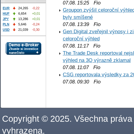
Fio
07.08. 15:25
EUR
24,265
-0,22
Groupon zvýšil celoroční výhl
HUF
6,654
+0,01
byly smíšené
JPY
13,286
+0,01
Fio
07.08. 13:39
PLN
5,646
-0,24
USD
21,039
-0,30
Gen Digital zveřejnil výnosy i 
celoroční výhled
Fio
07.08. 11:17
The Trade Desk reportoval nejs
výhled na 3Q výrazně zklamal
Fio
07.08. 11:07
CSG reportovala výsledky za 2
Fio
07.08. 09:30
Copyright © 2025. Všechna práva
vyhrazena.