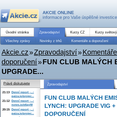
AKCIE ONLINE
informace pro Vaše úspěšné investice
Úvodní stránka
Zpravodajství
Kurzy CZ
Kurzy světový
Všechny zprávy
Novinky z trhů
Komentáře a doporučení
Akcie.cz
»
Zpravodajství
»
Komentáře
doporučení
»
FUN CLUB MALÝCH E
UPGRADE...
Právě diskutujete
Zpravodajství
21:13
Denní report -...:
FUN CLUB MALÝCH EMIS
paiza.io/projec...
21:12
Denní report -...:
LYNCH: UPGRADE VIG +
notes.io/e6qyW
20:15
Denní report -...:
DOPORUČENÍ
paiza.io/projec...