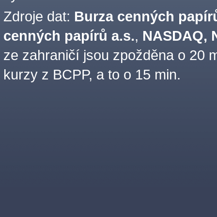
Zdroje dat:
Burza cenných papírů
cenných papírů a.s.
,
NASDAQ, N
ze zahraničí jsou zpožděna o 20 m
kurzy z BCPP, a to o 15 min.