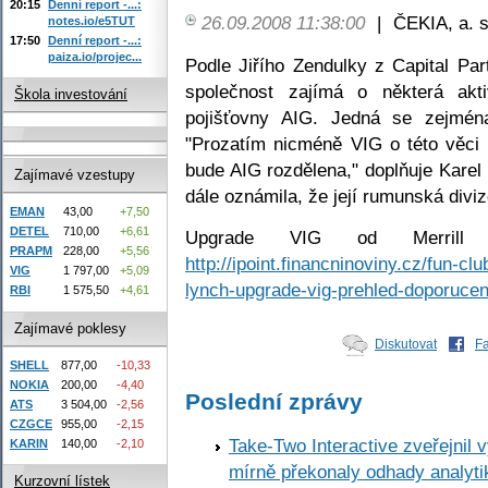
20:15
Denní report -...:
26.09.2008 11:38:00
|
ČEKIA, a. s
notes.io/e5TUT
17:50
Denní report -...:
paiza.io/projec...
Podle Jiřího Zendulky z Capital P
společnost zajímá o některá akt
Škola investování
pojišťovny AIG. Jedná se zejmé
"Prozatím nicméně VIG o této věci
bude AIG rozdělena," doplňuje Karel
Zajímavé vzestupy
dále oznámila, že její rumunská divi
EMAN
43,00
+7,50
DETEL
710,00
+6,61
Upgrade VIG od Merrill 
PRAPM
228,00
+5,56
http://ipoint.financninoviny.cz/fun-cl
VIG
1 797,00
+5,09
lynch-upgrade-vig-prehled-doporucen
RBI
1 575,50
+4,61
Zajímavé poklesy
Diskutovat
F
SHELL
877,00
-10,33
NOKIA
200,00
-4,40
Poslední zprávy
ATS
3 504,00
-2,56
CZGCE
955,00
-2,15
Take-Two Interactive zveřejnil 
KARIN
140,00
-2,10
mírně překonaly odhady analyti
Kurzovní lístek