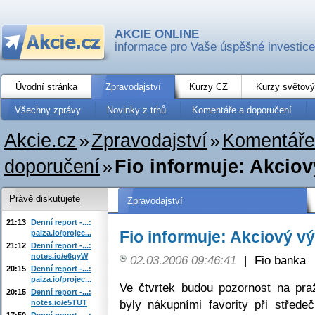
AKCIE ONLINE
informace pro Vaše úspěšné investice
Úvodní stránka
Zpravodajství
Kurzy CZ
Kurzy světový
Všechny zprávy
Novinky z trhů
Komentáře a doporučení
Akcie.cz
»
Zpravodajství
»
Komentáře
doporučení
»
Fio informuje: Akciov
Právě diskutujete
Zpravodajství
21:13
Denní report -...:
Fio informuje: Akciový v
paiza.io/projec...
21:12
Denní report -...:
notes.io/e6qyW
02.03.2006 09:46:41
|
Fio banka
20:15
Denní report -...:
paiza.io/projec...
Ve čtvrtek budou pozornost na praž
20:15
Denní report -...:
byly nákupními favority při střed
notes.io/e5TUT
17:50
Denní report -...: