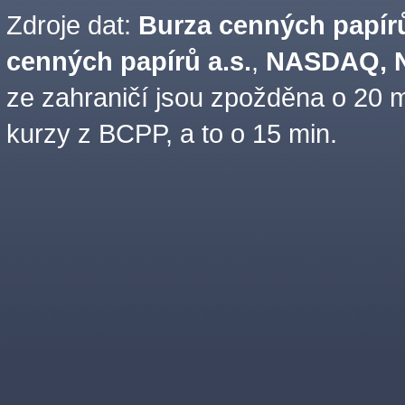
Zdroje dat:
Burza cenných papírů
cenných papírů a.s.
,
NASDAQ, N
ze zahraničí jsou zpožděna o 20 m
kurzy z BCPP, a to o 15 min.