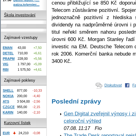
cenou přibližující se 850 Kč dopor
paiza.io/projec...
Telecom zůstáváme pozitivní. Spoje
Škola investování
jednoznačně pozitivní z hlediska
dividendy na nadprůměrné úrovni i 
titul neřekl směrem nahoru posled
Zajímavé vzestupy
úrovni 600 Kč. Morgan Stanley řad
investic na EM. Deutsche Telecom d
EMAN
43,00
+7,50
rok 2006. Komerční banka nebude mít
DETEL
710,00
+6,61
PRAPM
228,00
+5,56
3400 Kč.
VIG
1 797,00
+5,09
RBI
1 575,50
+4,61
Zajímavé poklesy
Diskutovat
F
SHELL
877,00
-10,33
NOKIA
200,00
-4,40
Poslední zprávy
ATS
3 504,00
-2,56
CZGCE
955,00
-2,15
KARIN
140,00
-2,10
Gen Digital zveřejnil výnosy i 
celoroční výhled
Kurzovní lístek
Fio
07.08. 11:17
EUR
24,210
-0,08
The Trade Desk reportoval nejs