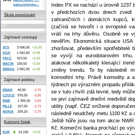
Index PX se nachází u úrovně 1237 b
paiza.io/projec...
v předchozích dvou dnech zvedl
Škola investování
zahraničních i domácích kupců, kt
(začíná se hovořit i o evropské v
vrátí na trhy důvěru. Osobně ve vý
Zajímavé vzestupy
nevěřím. Ekonomická situace USA 
zhoršovat, především spotřebitelé 
ATS
3 596,00
+15,85
KGH
1 942,60
+3,98
se vyvíjí na eurodolarovém trhu.
FACC
423,50
+3,93
atakovat několikaletý klesající tre
MACIN
158,50
+3,59
změny trendu. To by následně mo
ERBAG
2 891,00
+2,48
komoditní trhy. Právě komodity a a
Zajímavé poklesy
týdnech po výrazném propadu přilá
EMAN
40,00
-4,76
se v tuto chvíli zdá levné, tedy může
CZGCE
976,00
-3,56
se jeví zajímavě dnešní medvědí do
RWE
1 355,00
-2,84
utility (např. ČEZ snížené doporuče
PILLE
107,00
-2,73
NOKIA
209,20
-2,70
následně neudržely metu 1100 Kč a o
Ještě hůře jsou na tom akcie NWR (
Kurzovní lístek
Kč. Komerční banka prochází po vý
EUR
24,190
+0,04
zisků (-0,6%). Naopak na růstové n