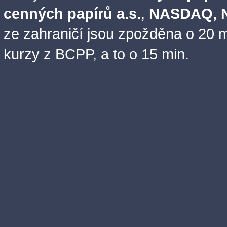
cenných papírů a.s.
,
NASDAQ, N
ze zahraničí jsou zpožděna o 20 m
kurzy z BCPP, a to o 15 min.