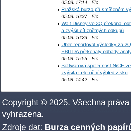
Fio
05.08. 17:14
Pražská burza při smíšeném výv
Fio
05.08. 16:37
Walt Disney ve 3Q překonal odha
a zvýšil cíl zpětných odkupů
Fio
05.08. 16:23
Uber reportoval výsledky za 2Q,
EBITDA překonaly odhady analy
Fio
05.08. 15:55
Softwarová společnost NiCE ve
zvýšila celoroční výhled zisku
Fio
05.08. 14:42
Copyright © 2025. Všechna práva
vyhrazena.
Zdroje dat:
Burza cenných papírů