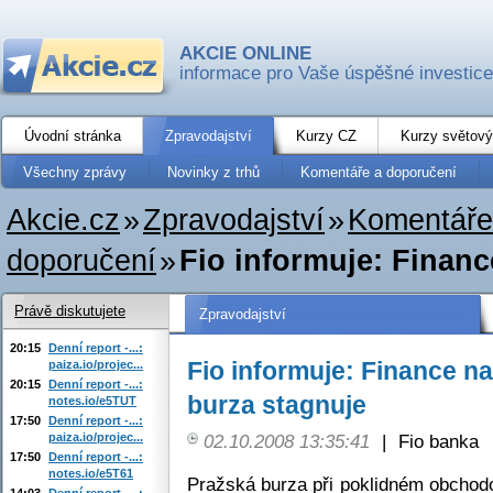
AKCIE ONLINE
informace pro Vaše úspěšné investice
Úvodní stránka
Zpravodajství
Kurzy CZ
Kurzy světový
Všechny zprávy
Novinky z trhů
Komentáře a doporučení
Akcie.cz
»
Zpravodajství
»
Komentáře
doporučení
»
Fio informuje: Financ
Právě diskutujete
Zpravodajství
20:15
Denní report -...:
Fio informuje: Finance na
paiza.io/projec...
20:15
Denní report -...:
burza stagnuje
notes.io/e5TUT
17:50
Denní report -...:
paiza.io/projec...
02.10.2008 13:35:41
|
Fio banka
17:50
Denní report -...:
notes.io/e5T61
Pražská burza při poklidném obchodo
14:03
Denní report -...: