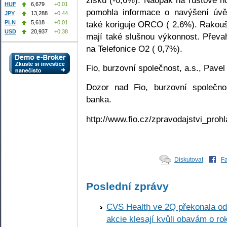
HUF
6,679
+0,01
pomohla informace o navýšení úvěr
JPY
13,288
+0,44
také koriguje ORCO ( 2,6%). Rakouš
PLN
5,618
+0,01
USD
20,937
+0,38
mají také slušnou výkonnost. Převa
na Telefonice O2 ( 0,7%).
Fio, burzovní společnost, a.s., Pave
Dozor nad Fio, burzovní společno
banka.
http://www.fio.cz/zpravodajstvi_prohl
Diskutovat
F
Poslední zprávy
CVS Health ve 2Q překonala odh
akcie klesají kvůli obavám o ro