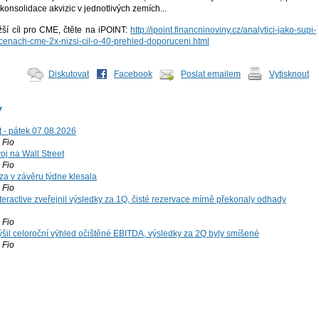
 konsolidace akvizic v jednotlivých zemích...
žší cíl pro CME, čtěte na iPOINT:
http://ipoint.financninoviny.cz/analytici-jako-supi-
-cenach-cme-2x-nizsi-cil-o-40-prehled-doporuceni.html
Diskutovat
Facebook
Poslat emailem
Vytisknout
y
t - pátek 07.08.2026
Fio
voj na Wall Street
Fio
za v závěru týdne klesala
Fio
teractive zveřejnil výsledky za 1Q, čisté rezervace mírně překonaly odhady
Fio
šil celoroční výhled očištěné EBITDA, výsledky za 2Q byly smíšené
Fio