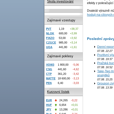
Škola investování
efekty z pokračující
Dvakrát výrazně ni
hoduji-na-cilovych
Zajímavé vzestupy
PVT
1,19
+38,37
NLOK
600,00
+3,99
FIXZO
53,00
+3,92
Poslední zpráv
CZGCE
985,00
+3,14
Denní repor
UQA
441,80
+1,61
07.08. 22:27
Pozitivní vý
Zajímavé poklesy
07.08. 19:37
Pražská bur
VOW3
1 800,00
-5,06
07.08. 16:52
CSG
441,60
-4,62
Take-Two In
CTP
361,20
-3,42
analytiků
MATTE
18 600,00
-3,13
07.08. 15:25
PEN
6,40
-3,03
Groupon zvý
07.08. 13:39
Kurzovní lístek
EUR
24,265
-0,22
HUF
6,654
+0,01
JPY
13,286
+0,01