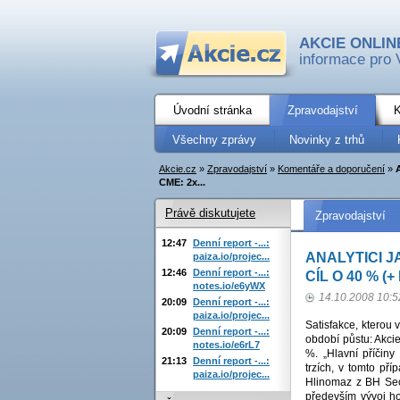
AKCIE ONLIN
informace pro 
Úvodní stránka
Zpravodajství
K
Všechny zprávy
Novinky z trhů
Akcie.cz
»
Zpravodajství
»
Komentáře a doporučení
»
CME: 2x...
Právě diskutujete
Zpravodajství
12:47
Denní report -...:
ANALYTICI J
paiza.io/projec...
12:46
Denní report -...:
CÍL O 40 % 
notes.io/e6yWX
14.10.2008 10:5
20:09
Denní report -...:
paiza.io/projec...
Satisfakce, kterou
20:09
Denní report -...:
období půstu: Akcie
notes.io/e6rL7
%. „Hlavní příčin
21:13
Denní report -...:
trzích, v tomto př
paiza.io/projec...
Hlinomaz z BH Secu
především vývoj ho