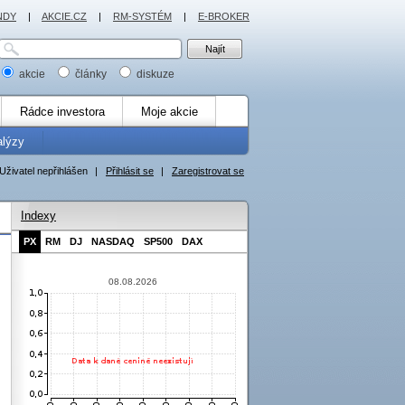
NDY
|
AKCIE.CZ
|
RM-SYSTÉM
|
E-BROKER
akcie
články
diskuze
Rádce investora
Moje akcie
alýzy
Uživatel nepřihlášen
|
Přihlásit se
|
Zaregistrovat se
Indexy
PX
RM
DJ
NASDAQ
SP500
DAX
08.08.2026