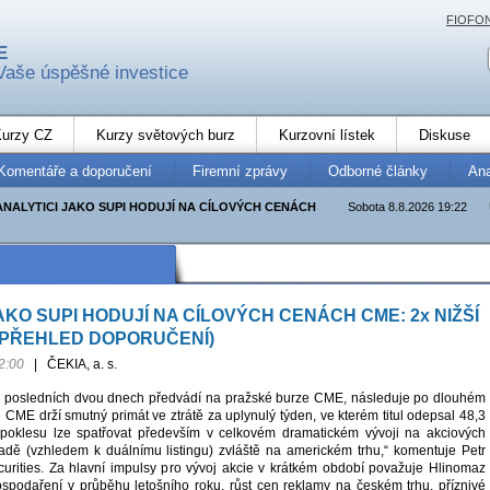
FIOFO
E
Vaše úspěšné investice
urzy CZ
Kurzy světových burz
Kurzovní lístek
Diskuse
Komentáře a doporučení
Firemní zprávy
Odborné články
An
ANALYTICI JAKO SUPI HODUJÍ NA CÍLOVÝCH CENÁCH
Sobota 8.8.2026 19:22
AKO SUPI HODUJÍ NA CÍLOVÝCH CENÁCH CME: 2x NIŽŠÍ
(+ PŘEHLED DOPORUČENÍ)
2:00
|
ČEKIA, a. s.
 v posledních dvou dnech předvádí na pražské burze CME, následuje po dlouhém
 CME drží smutný primát ve ztrátě za uplynulý týden, ve kterém titul odepsal 48,3
y poklesu lze spatřovat především v celkovém dramatickém vývoji na akciových
ípadě (vzhledem k duálnímu listingu) zvláště na americkém trhu,“ komentuje Petr
rities. Za hlavní impulsy pro vývoj akcie v krátkém období považuje Hlinomaz
spodaření v průběhu letošního roku, růst cen reklamy na českém trhu, příznivé