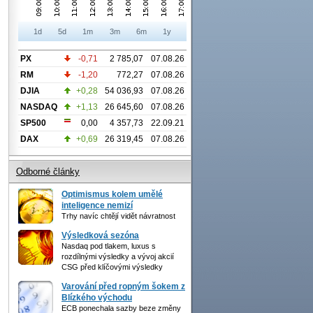
1d
5d
1m
3m
6m
1y
PX
-0,71
2 785,07
07.08.26
RM
-1,20
772,27
07.08.26
DJIA
+0,28
54 036,93
07.08.26
NASDAQ
+1,13
26 645,60
07.08.26
SP500
0,00
4 357,73
22.09.21
DAX
+0,69
26 319,45
07.08.26
Odborné články
Optimismus kolem umělé
inteligence nemizí
Trhy navíc chtějí vidět návratnost
Výsledková sezóna
Nasdaq pod tlakem, luxus s
rozdílnými výsledky a vývoj akcií
CSG před klíčovými výsledky
Varování před ropným šokem z
Blízkého východu
ECB ponechala sazby beze změny