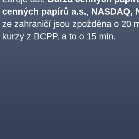
cenných papírů a.s.
,
NASDAQ, N
ze zahraničí jsou zpožděna o 20 m
kurzy z BCPP, a to o 15 min.