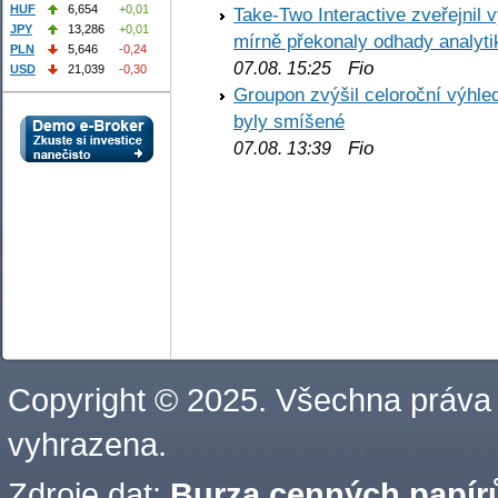
HUF
6,654
+0,01
Take-Two Interactive zveřejnil 
JPY
13,286
+0,01
mírně překonaly odhady analyti
PLN
5,646
-0,24
Fio
07.08. 15:25
USD
21,039
-0,30
Groupon zvýšil celoroční výhl
byly smíšené
Fio
07.08. 13:39
Copyright © 2025. Všechna práva
vyhrazena.
Zdroje dat:
Burza cenných papírů