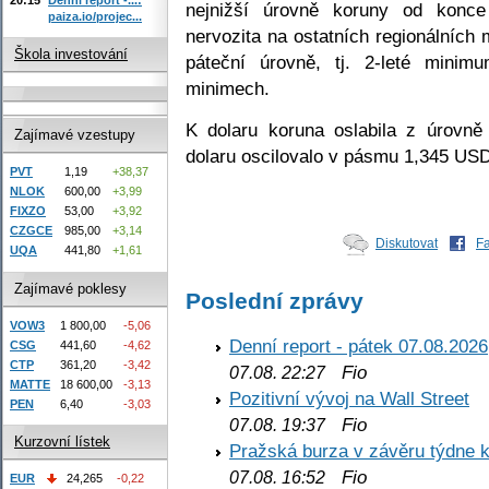
nejnižší úrovně koruny od konce
paiza.io/projec...
nervozita na ostatních regionálních 
Škola investování
páteční úrovně, tj. 2-leté minim
minimech.
K dolaru koruna oslabila z úrovn
Zajímavé vzestupy
dolaru oscilovalo v pásmu 1,345 US
PVT
1,19
+38,37
NLOK
600,00
+3,99
FIXZO
53,00
+3,92
CZGCE
985,00
+3,14
Diskutovat
F
UQA
441,80
+1,61
Zajímavé poklesy
Poslední zprávy
VOW3
1 800,00
-5,06
Denní report - pátek 07.08.2026
CSG
441,60
-4,62
CTP
361,20
-3,42
Fio
07.08. 22:27
MATTE
18 600,00
-3,13
Pozitivní vývoj na Wall Street
PEN
6,40
-3,03
Fio
07.08. 19:37
Kurzovní lístek
Pražská burza v závěru týdne k
Fio
07.08. 16:52
EUR
24,265
-0,22