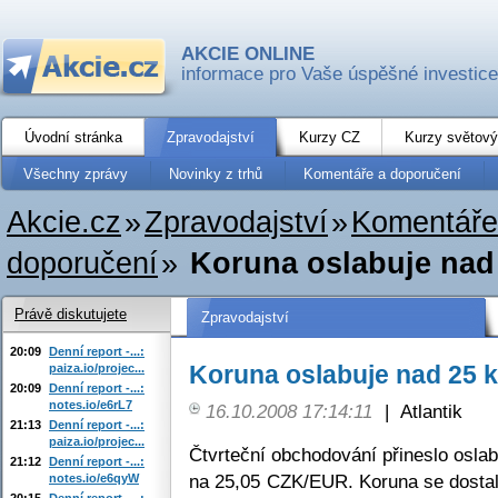
AKCIE ONLINE
informace pro Vaše úspěšné investice
Úvodní stránka
Zpravodajství
Kurzy CZ
Kurzy světový
Všechny zprávy
Novinky z trhů
Komentáře a doporučení
Akcie.cz
»
Zpravodajství
»
Komentáře
doporučení
»
Koruna oslabuje nad 
Právě diskutujete
Zpravodajství
20:09
Denní report -...:
Koruna oslabuje nad 25 k
paiza.io/projec...
20:09
Denní report -...:
notes.io/e6rL7
16.10.2008 17:14:11
|
Atlantik
21:13
Denní report -...:
paiza.io/projec...
Čtvrteční obchodování přineslo oslab
21:12
Denní report -...:
na 25,05 CZK/EUR. Koruna se dostala
notes.io/e6qyW
20:15
Denní report -...: