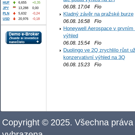
HUF
6,655
+0,35
Fio
06.08. 17:04
JPY
13,288
0,00
Kladný závěr na pražské burze
PLN
5,632
-0,24
USD
20,976
-0,18
Fio
06.08. 16:58
Honeywell Aerospace v prvním re
výhled
Fio
06.08. 15:54
Duolingo ve 2Q zrychlilo růst už
konzervativní výhled na 3Q
Fio
06.08. 15:23
Copyright © 2025. Všechna práva
vyhrazena.