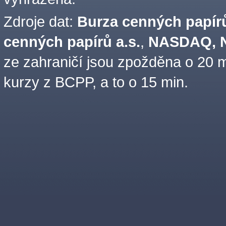
Zdroje dat:
Burza cenných papírů
cenných papírů a.s.
,
NASDAQ, N
ze zahraničí jsou zpožděna o 20 m
kurzy z BCPP, a to o 15 min.