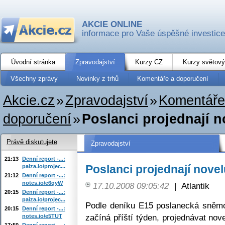
AKCIE ONLINE
informace pro Vaše úspěšné investice
Úvodní stránka
Zpravodajství
Kurzy CZ
Kurzy světový
Všechny zprávy
Novinky z trhů
Komentáře a doporučení
Akcie.cz
»
Zpravodajství
»
Komentáře
doporučení
»
Poslanci projednají 
Právě diskutujete
Zpravodajství
21:13
Denní report -...:
Poslanci projednají nove
paiza.io/projec...
21:12
Denní report -...:
notes.io/e6qyW
17.10.2008 09:05:42
|
Atlantik
20:15
Denní report -...:
paiza.io/projec...
Podle deníku E15 poslanecká sněm
20:15
Denní report -...:
začíná příští týden, projednávat no
notes.io/e5TUT
17:50
Denní report -...: