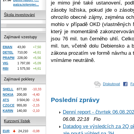
je mimo jiné také ustanovení, po
paiza.io/projec...
zásoby ložiska, pokud jde o zásoby
Škola investování
ohrozilo obecné zájmy, zejména ochr
mohlo v případě OKD (vlastněných 
který je momentálně zakonzervová
Zajímavé vzestupy
jsou 76 mil. tun černého uhlí. Cel
mil. tun, včetně dolu Debiensko a 
EMAN
43,00
+7,50
zákona prozatím ve formě návrhu a 
DETEL
710,00
+6,61
PRAPM
228,00
+5,56
vnímáme neutrálně.
VIG
1 797,00
+5,09
RBI
1 575,50
+4,61
Zajímavé poklesy
Diskutovat
F
SHELL
877,00
-10,33
NOKIA
200,00
-4,40
Poslední zprávy
ATS
3 504,00
-2,56
CZGCE
955,00
-2,15
KARIN
140,00
-2,10
Denní report - čtvrtek 06.08.20
Fio
06.08. 22:18
Kurzovní lístek
Datadog ve výsledcích za 2Q př
EUR
24,210
-0,08
ale poutá výhled na 2H