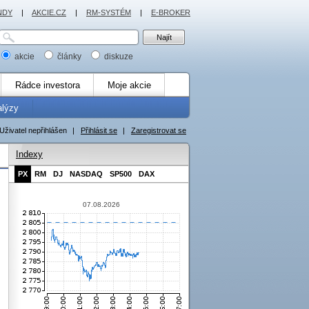
NDY
|
AKCIE.CZ
|
RM-SYSTÉM
|
E-BROKER
akcie
články
diskuze
Rádce investora
Moje akcie
alýzy
Uživatel nepřihlášen
|
Přihlásit se
|
Zaregistrovat se
Indexy
PX
RM
DJ
NASDAQ
SP500
DAX
07.08.2026