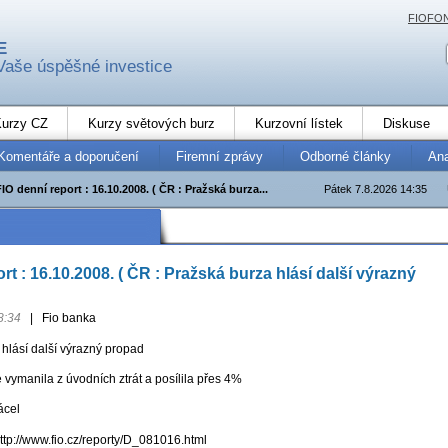
FIOFO
E
Vaše úspěšné investice
urzy CZ
Kurzy světových burz
Kurzovní lístek
Diskuse
Komentáře a doporučení
Firemní zprávy
Odborné články
An
FIO denní report : 16.10.2008. ( ČR : Pražská burza...
Pátek 7.8.2026 14:35
rt : 16.10.2008. ( ČR : Pražská burza hlásí další výrazný
8:34
|
Fio banka
hlásí další výrazný propad
e vymanila z úvodních ztrát a posílila přes 4%
ácel
http://www.fio.cz/reporty/D_081016.html