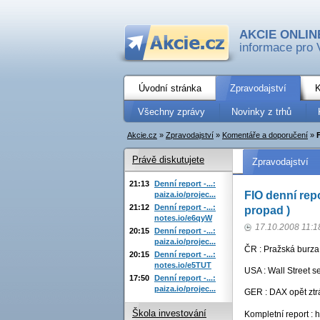
AKCIE ONLIN
informace pro 
Úvodní stránka
Zpravodajství
K
Všechny zprávy
Novinky z trhů
Akcie.cz
»
Zpravodajství
»
Komentáře a doporučení
»
Právě diskutujete
Zpravodajství
21:13
Denní report -...:
FIO denní repo
paiza.io/projec...
21:12
Denní report -...:
propad )
notes.io/e6qyW
17.10.2008 11:1
20:15
Denní report -...:
paiza.io/projec...
ČR : Pražská burza 
20:15
Denní report -...:
notes.io/e5TUT
USA : Wall Street s
17:50
Denní report -...:
paiza.io/projec...
GER : DAX opět ztr
Škola investování
Kompletní report : 