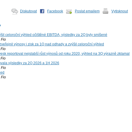
Diskutovat
Facebook
Poslat emailem
Vytisknout
y
šil celoroční výhled očištěné EBITDA, výsledky za 2Q byly smíšené
Fio
zveřejnil výnosy i zisk za 1Q nad odhady a zvýšil celoroční výhled
Fio
esk reportoval nejslabší růst výnosů od roku 2020, výhled na 3Q výrazně zklamal
Fio
vala výsledky za 2Q 2026 a 1H 2026
Fio
led
Fio