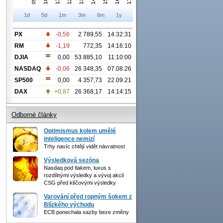
1d
5d
1m
3m
6m
1y
PX
-0,56
2 789,55
14:32:31
RM
-1,19
772,35
14:16:10
DJIA
0,00
53 885,10
11:10:00
NASDAQ
-0,06
26 348,35
07.08.26
SP500
0,00
4 357,73
22.09.21
DAX
+0,87
26 368,17
14:14:15
Odborné články
Optimismus kolem umělé
inteligence nemizí
Trhy navíc chtějí vidět návratnost
Výsledková sezóna
Nasdaq pod tlakem, luxus s
rozdílnými výsledky a vývoj akcií
CSG před klíčovými výsledky
Varování před ropným šokem z
Blízkého východu
ECB ponechala sazby beze změny