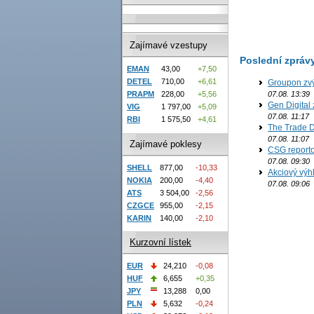
Zajímavé vzestupy
Poslední zpráv
EMAN
43,00
+7,50
DETEL
710,00
+6,61
Groupon zvý
07.08. 13:39
PRAPM
228,00
+5,56
Gen Digital 
VIG
1 797,00
+5,09
07.08. 11:17
RBI
1 575,50
+4,61
The Trade D
07.08. 11:07
Zajímavé poklesy
CSG reporto
07.08. 09:30
SHELL
877,00
-10,33
Akciový výh
NOKIA
200,00
-4,40
07.08. 09:06
ATS
3 504,00
-2,56
CZGCE
955,00
-2,15
KARIN
140,00
-2,10
Kurzovní lístek
EUR
24,210
-0,08
HUF
6,655
+0,35
JPY
13,288
0,00
PLN
5,632
-0,24