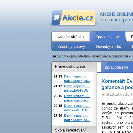
AKCIE ONLIN
informace pro 
Úvodní stránka
Zpravodajství
K
Všechny zprávy
Novinky z trhů
Akcie.cz
»
Zpravodajství
»
Komentáře a doporučení
»
Právě diskutujete
Zpravodajství
21:13
Denní report -...:
Komentář: Evr
paiza.io/projec...
21:12
Denní report -...:
garance a pod
notes.io/e6qyW
20.10.2008 10:4
20:15
Denní report -...:
paiza.io/projec...
Evropské akcie zah
20:15
Denní report -...:
pomoc ze strany je
notes.io/e5TUT
kterým od polovi
17:50
Denní report -...:
Zpřístupnění témě
paiza.io/projec...
záchranného plánu
asijských zemí dne
Škola investování
1,29%, CAC40 byl 