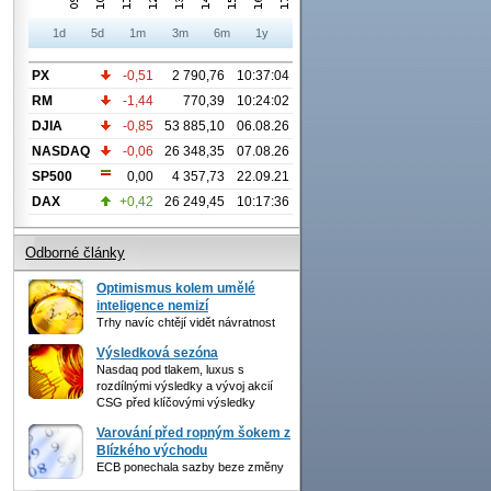
1d
5d
1m
3m
6m
1y
PX
-0,51
2 790,76
10:37:04
RM
-1,44
770,39
10:24:02
DJIA
-0,85
53 885,10
06.08.26
NASDAQ
-0,06
26 348,35
07.08.26
SP500
0,00
4 357,73
22.09.21
DAX
+0,42
26 249,45
10:17:36
Odborné články
Optimismus kolem umělé
inteligence nemizí
Trhy navíc chtějí vidět návratnost
Výsledková sezóna
Nasdaq pod tlakem, luxus s
rozdílnými výsledky a vývoj akcií
CSG před klíčovými výsledky
Varování před ropným šokem z
Blízkého východu
ECB ponechala sazby beze změny