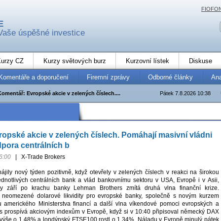
FIOFO
E
Vaše úspěšné investice
urzy CZ
Kurzy světových burz
Kurzovní lístek
Diskuse
Komentáře a doporučení
Firemní zprávy
Odborné články
An
Komentář: Evropské akcie v zelených číslech....
Pátek 7.8.2026 10:38
opské akcie v zelených číslech. Pomáhají masivní vládni
pora centrálních b
6:00
|
X-Trade Brokers
ájily nový týden pozitivně, když otevřely v zelených číslech v reakci na širokou
dnotlivých centrálních bank a vlád bankovnímu sektoru v USA, Evropě i v Asii,
ny září po krachu banky Lehman Brothers zmítá druhá vlna finanční krize.
ř neomezené dolarové likvidity pro evropské banky, společně s novým kurzem
 amerického Ministerstva financí a další vlna víkendové pomoci evropských a
s prospívá akciovým indexům v Evropě, když si v 10:40 připisoval německý DAX
výše o 1,48% a londýnský FTSE100 rostl o 1,34%. Náladu v Evropě minulý pátek