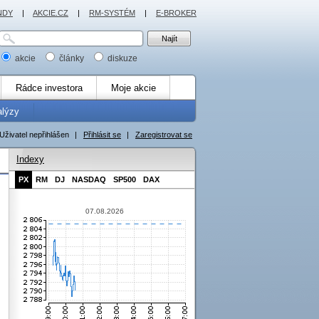
NDY
|
AKCIE.CZ
|
RM-SYSTÉM
|
E-BROKER
akcie
články
diskuze
Rádce investora
Moje akcie
alýzy
Uživatel nepřihlášen
|
Přihlásit se
|
Zaregistrovat se
Indexy
PX
RM
DJ
NASDAQ
SP500
DAX
07.08.2026