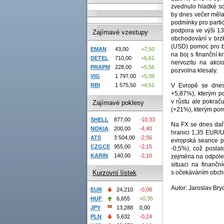
zvednulo hladké s
by dnes večer měla
podmínky pro partic
podpora ve výši 13
Zajímavé vzestupy
obchodování v brz
(USD) pomoc pro ba
EMAN
43,00
+7,50
na boj s finanční k
DETEL
710,00
+6,61
nervozitu na akci
PRAPM
228,00
+5,56
pozvolna klesaly.
VIG
1 797,00
+5,09
V Evropě se dnes
RBI
1 575,50
+4,61
+5,87%), kterým po
v růstu ale pokraču
Zajímavé poklesy
(+21%), kterým pom
SHELL
877,00
-10,33
Na FX se dnes daří
NOKIA
200,00
-4,40
hranici 1,35 EUR/U
ATS
3 504,00
-2,56
evropská seance po
CZGCE
955,00
-2,15
-0,5%), což poslal
KARIN
140,00
-2,10
zejména na odpoled
situaci na finanč
s očekáváním obcho
Kurzovní lístek
Autor: Jaroslav Bryc
EUR
24,210
-0,08
HUF
6,655
+0,35
JPY
13,288
0,00
PLN
5,632
-0,24