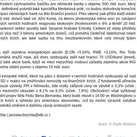
chválení záchranného balíčku pro německé banky v objemu 500 mld. euro, který
 definitivně potvrdit také kancléřka Merkelová poté, co budou dohodnuty konečné
ipaci německých bank na této finanční pomoci. Přes víkend pak přišla další vládní
0 mld. dolarů také od Jižní Koreji, na kterou jihokorejská měna won po zahájení
kých ranních hodinách reagovala skokovým zhodnocením o 8% a téměř 20 mld.
nkovní sektor spustily také Spojené Arabské Emiráty. Celkem již vlády přislíbily
rizí více než 3 biliony amerických dolarů, což pomáhá částečně stabilizovat nejen
ových trzích, ale také sazby na trhu mezibankovním, které celý minulý týden
 daří zejména energetickým akciím (E.ON +5,04%, RWE +3,16%, Rio Tinto
máhá dražší ropa, jež dnes vystoupala zpět nad hranici 70 USD/barel (brent),
jí také akcie bank, když se mezi nejrychleji rostoucí zařadily zejména akcie ING
ohla vládní pomoc v objemu 10 mld. euro.
 evropské měně, která na páru s dolarem v ranních hodinách vystoupala až nad
SD v reakci na zmírňování nervozity na finančních trzích. Z fundamentů přinesla
uze výsledy PPI v Německu, kde rostly zářijové ceny ve výrobě o 0,3% (oček.:
o meziroční ukazatel z 8,1% na 8,3% (oček.: 7,6%). Obchodnicí však vyčkávají
ní projev šéfa Fedu Bena Bernanka, který bude mluvit v 16:00 ve Washingtonu o
ních trzích a výhledu pro americkou ekonomiku, což by mohlo výrazně zahýbat
dníků směrem k dalšímu vývoji úrokových sazeb.
hta ( jaroslav.brychta@xtb.cz )
Autor: X-Trade Brokers