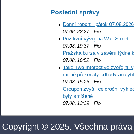
Poslední zprávy
Denní report - pátek 07.08.2026
Fio
07.08. 22:27
Pozitivní vývoj na Wall Street
Fio
07.08. 19:37
Pražská burza v závěru týdne k
Fio
07.08. 16:52
Take-Two Interactive zveřejnil 
mírně překonaly odhady analyti
Fio
07.08. 15:25
Groupon zvýšil celoroční výhl
byly smíšené
Fio
07.08. 13:39
Copyright © 2025. Všechna práva