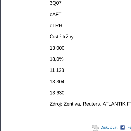
3Q07
eAFT
eTRH
Čisté tržby
13 000
18,0%
11 128
13 304
13 630
Zdroj: Zentiva, Reuters, ATLANTIK F
Diskutovat
F