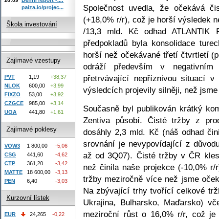
Společnost uvedla, že očekává či
paiza.io/projec...
(+18,0% r/r), což je horší výsledek 
Škola investování
/13,3 mld. Kč odhad ATLANTIK F
předpokladů byla konsolidace tur
horší než očekávané třetí čtvrtletí (
Zajímavé vzestupy
odráží především v negativním
přetrvávající nepříznivou situací 
PVT
1,19
+38,37
NLOK
600,00
+3,99
výsledcích projevily silněji, než jsme
FIXZO
53,00
+3,92
CZGCE
985,00
+3,14
Současně byl publikován krátký ko
UQA
441,80
+1,61
Zentiva působí. Čisté tržby z pro
Zajímavé poklesy
dosáhly 2,3 mld. Kč (náš odhad čini
srovnání je nevypovídající z důvod
VOW3
1 800,00
-5,06
až od 3Q07). Čisté tržby v ČR kles
CSG
441,60
-4,62
CTP
361,20
-3,42
než činila naše projekce (-10,0% r
MATTE
18 600,00
-3,13
tržby meziročně více než jsme očeká
PEN
6,40
-3,03
Na zbývající trhy tvořící celkové t
Kurzovní lístek
Ukrajina, Bulharsko, Maďarsko) vč
meziroční růst o 16,0% r/r, což j
EUR
24,265
-0,22