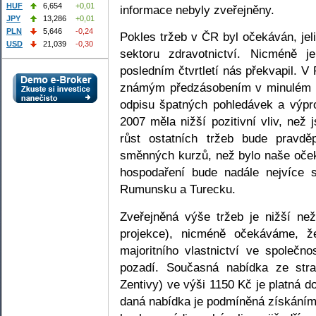
HUF
6,654
+0,01
informace nebyly zveřejněny.
JPY
13,286
+0,01
PLN
5,646
-0,24
Pokles tržeb v ČR byl očekáván, je
USD
21,039
-0,30
sektoru zdravotnictví. Nicméně j
posledním čtvrtletí nás překvapil. V
známým předzásobením v minulém r
odpisu špatných pohledávek a výprod
2007 měla nižší pozitivní vliv, než
růst ostatních tržeb bude pravdě
směnných kurzů, než bylo naše oček
hospodaření bude nadále nejvíce 
Rumunsku a Turecku.
Zveřejněná výše tržeb je nižší ne
projekce), nicméně očekáváme, že
majoritního vlastnictví ve společn
pozadí. Současná nabídka ze stra
Zentivy) ve výši 1150 Kč je platná d
daná nabídka je podmíněná získáním