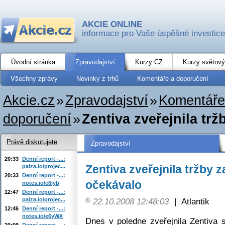
AKCIE ONLINE
informace pro Vaše úspěšné investice
Úvodní stránka
Zpravodajství
Kurzy CZ
Kurzy světový
Všechny zprávy
Novinky z trhů
Komentáře a doporučení
Akcie.cz
»
Zpravodajství
»
Komentáře
doporučení
»
Zentiva zveřejnila trž
Právě diskutujete
Zpravodajství
20:33
Denní report -...:
Zentiva zveřejnila tržby 
paiza.io/projec...
20:33
Denní report -...:
očekávalo
notes.io/e6iyb
12:47
Denní report -...:
paiza.io/projec...
22.10.2008 12:48:03
|
Atlantik
12:46
Denní report -...:
notes.io/e6yWX
Dnes v poledne zveřejnila Zentiva sv
20:09
Denní report -...: