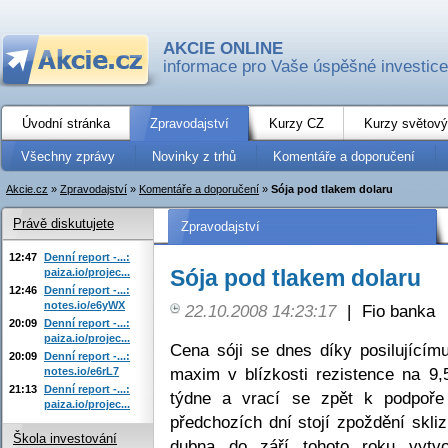
AKCIE ONLINE
informace pro Vaše úspěšné investice
Úvodní stránka
Zpravodajství
Kurzy CZ
Kurzy světový
Všechny zprávy
Novinky z trhů
Komentáře a doporučení
Akcie.cz
»
Zpravodajství
»
Komentáře a doporučení
»
Sója pod tlakem dolaru
Právě diskutujete
Zpravodajství
12:47
Denní report -...:
Sója pod tlakem dolaru
paiza.io/projec...
12:46
Denní report -...:
notes.io/e6yWX
22.10.2008 14:23:17
|
Fio banka
20:09
Denní report -...:
paiza.io/projec...
Cena sóji se dnes díky posilujícím
20:09
Denní report -...:
maxim v blízkosti rezistence na 9
notes.io/e6rL7
21:13
Denní report -...:
týdne a vrací se zpět k podpoř
paiza.io/projec...
předchozích dní stojí zpoždění skl
Škola investování
dubna do září tohoto roku vytvo