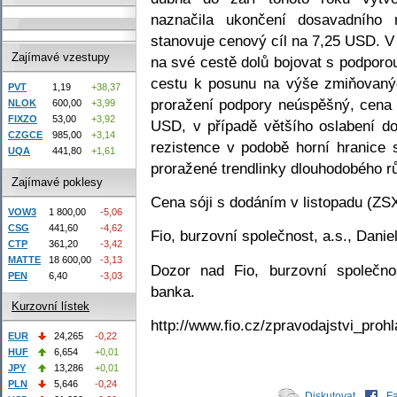
naznačila ukončení dosavadního 
stanovuje cenový cíl na 7,25 USD. V 
Zajímavé vzestupy
na své cestě dolů bojovat s podporo
cestu k posunu na výše zmiňovan
PVT
1,19
+38,37
proražení podpory neúspěšný, cena 
NLOK
600,00
+3,99
FIXZO
53,00
+3,92
USD, v případě většího oslabení d
CZGCE
985,00
+3,14
rezistence v podobě horní hranice
UQA
441,80
+1,61
proražené trendlinky dlouhodobého r
Zajímavé poklesy
Cena sóji s dodáním v listopadu (ZS
VOW3
1 800,00
-5,06
CSG
441,60
-4,62
Fio, burzovní společnost, a.s., Dani
CTP
361,20
-3,42
MATTE
18 600,00
-3,13
Dozor nad Fio, burzovní společno
PEN
6,40
-3,03
banka.
Kurzovní lístek
http://www.fio.cz/zpravodajstvi_prohl
EUR
24,265
-0,22
HUF
6,654
+0,01
JPY
13,286
+0,01
PLN
5,646
-0,24
Diskutovat
F