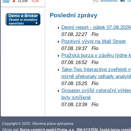
USD
21,039
-0,30
Poslední zprávy
Denní report - pátek 07.08.2026
Fio
07.08. 22:27
Pozitivní vývoj na Wall Street
Fio
07.08. 19:37
Pražská burza v závěru týdne k
Fio
07.08. 16:52
Take-Two Interactive zveřejnil 
mírně překonaly odhady analyti
Fio
07.08. 15:25
Groupon zvýšil celoroční výhl
byly smíšené
Fio
07.08. 13:39
Copyright © 2025. Všechna práva vyhrazena.
Zdroje dat:
Burza cenných papírů Praha, a.s.
,
RM-SYSTÉM, česká burza cennýc