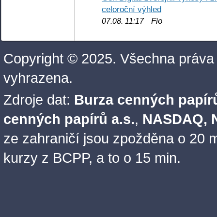
celoroční výhled
Fio
07.08. 11:17
Copyright © 2025. Všechna práva
vyhrazena.
Zdroje dat:
Burza cenných papírů
cenných papírů a.s.
,
NASDAQ, N
ze zahraničí jsou zpožděna o 20 m
kurzy z BCPP, a to o 15 min.