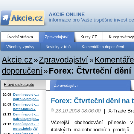
AKCIE ONLINE
informace pro Vaše úspěšné investice
Úvodní stránka
Zpravodajství
Kurzy CZ
Kurzy světový
Všechny zprávy
Novinky z trhů
Komentáře a doporučení
Akcie.cz
»
Zpravodajství
»
Komentáře
doporučení
»
Forex: Čtvrteční dění
Právě diskutujete
Zpravodajství
20:09
Denní report -...:
Forex: Čtvrteční dění na 
paiza.io/projec...
20:09
Denní report -...:
notes.io/e6rL7
23.10.2008 08:06:00
|
X-Trade Br
21:13
Denní report -...:
paiza.io/projec...
Včerejší obchodování přineslo 
21:12
Denní report -...:
italských maloobchodních prodejů,
notes.io/e6qyW
20:15
Denní report -...: