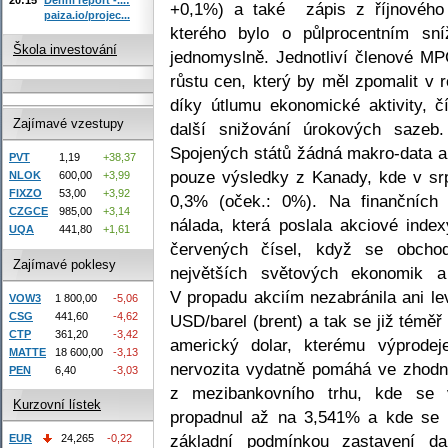
+0,1%) a také zápis z říjnového
paiza.io/projec...
kterého bylo o půlprocentním sn
Škola investování
jednomyslně. Jednotliví členové MP
růstu cen, který by měl zpomalit v 
díky útlumu ekonomické aktivity, č
Zajímavé vzestupy
další snižování úrokových sazeb
Spojených států žádná makro-data a 
PVT
1,19
+38,37
pouze výsledky z Kanady, kde v sr
NLOK
600,00
+3,99
FIXZO
53,00
+3,92
0,3% (oček.: 0%). Na finančních 
CZGCE
985,00
+3,14
nálada, která poslala akciové ind
UQA
441,80
+1,61
červených čísel, když se obchod
Zajímavé poklesy
největších světových ekonomik a
V propadu akciím nezabránila ani le
VOW3
1 800,00
-5,06
CSG
441,60
-4,62
USD/barel (brent) a tak se již téměř
CTP
361,20
-3,42
americký dolar, kterému výprodej
MATTE
18 600,00
-3,13
nervozita vydatně pomáhá ve zhodn
PEN
6,40
-3,03
z mezibankovního trhu, kde se 
Kurzovní lístek
propadnul až na 3,541% a kde se s
základní podmínkou zastavení da
EUR
24,265
-0,22