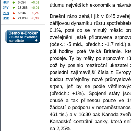
HUF
6,654
+0,01
útlumu největších ekonomik a návrat
JPY
13,286
+0,01
PLN
5,646
-0,24
Dnešní ráno zahájí již v 8:45 zveře
USD
21,039
-0,30
zářijovou dynamiku růstu spotřebitel
0,1%, poté co se minulý měsíc pr
zveřejnění ještě připravena srpno
(oček.: -5 mld., předch.: -1,7 mld.) 
půl hodiny poté Velká Británie, kt
prodeje. Ty by měly po srpnovém rů
což by poslalo meziroční ukazate
poslední zajímavější čísla z Evropy
budou zveřejněny nové průmyslov
srpen, jež by se podle většinov
(předch.: +1%). Spojené státy js
chudé a tak přinesou pouze ve 14
žádostí o podporu v nezaměstnanosti
461 tis.) a v 16:30 pak Kanada zveře
Kanadské centrální banky, která sní
na 2,25%.