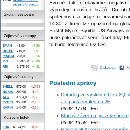
Evropě tak očekáváme negativní
paiza.io/projec...
výprodeji menších hráčů. Do obc
Škola investování
společností a údaje o nezaměstna
14:30. Z firem lze upozornit na glob
Bristol-Myers Squibb, US Airways n
Zajímavé vzestupy
bude pokračovat série čísel díky El
to bude Telefonica O2 ČR.
EMAN
43,00
+7,50
DETEL
710,00
+6,61
PRAPM
228,00
+5,56
VIG
1 797,00
+5,09
RBI
1 575,50
+4,61
Diskutovat
F
Zajímavé poklesy
Poslední zprávy
SHELL
877,00
-10,33
NOKIA
200,00
-4,40
Datadog ve výsledcích za 2Q př
ATS
3 504,00
-2,56
ale poutá výhled na 2H
CZGCE
955,00
-2,15
KARIN
140,00
-2,10
Fio
06.08. 17:04
Kladný závěr na pražské burze
Kurzovní lístek
Fio
06.08. 16:58
EUR
24,210
-0,08
Honeywell Aerospace v prvním re