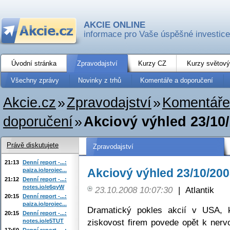
AKCIE ONLINE
informace pro Vaše úspěšné investice
Úvodní stránka
Zpravodajství
Kurzy CZ
Kurzy světový
Všechny zprávy
Novinky z trhů
Komentáře a doporučení
Akcie.cz
»
Zpravodajství
»
Komentáře
doporučení
»
Akciový výhled 23/10
Právě diskutujete
Zpravodajství
21:13
Denní report -...:
Akciový výhled 23/10/20
paiza.io/projec...
21:12
Denní report -...:
notes.io/e6qyW
23.10.2008 10:07:30
|
Atlantik
20:15
Denní report -...:
paiza.io/projec...
Dramatický pokles akcií v USA, k
20:15
Denní report -...:
ziskovost firem povede opět k nervo
notes.io/e5TUT
17:50
Denní report -...: