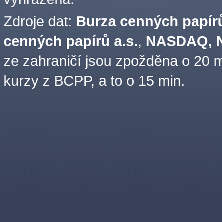
Zdroje dat:
Burza cenných papírů
cenných papírů a.s.
,
NASDAQ, N
ze zahraničí jsou zpožděna o 20 m
kurzy z BCPP, a to o 15 min.