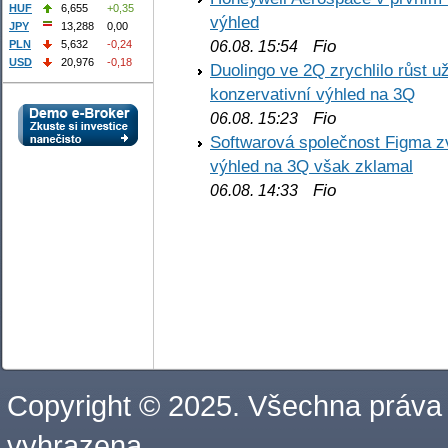
HUF
6,655
+0,35
výhled
JPY
13,288
0,00
Fio
PLN
5,632
-0,24
06.08. 15:54
USD
20,976
-0,18
Duolingo ve 2Q zrychlilo růst už
konzervativní výhled na 3Q
Fio
06.08. 15:23
Softwarová společnost Figma z
výhled na 3Q však zklamal
Fio
06.08. 14:33
Copyright © 2025. Všechna práva
vyhrazena.