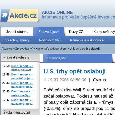
AKCIE ONLINE
informace pro Vaše úspěšné investice
Úvodní stránka
Zpravodajství
Kurzy CZ
Kurzy světový
Všechny zprávy
Novinky z trhů
Komentáře a doporučení
Akcie.cz
»
Zpravodajství
»
Komentáře a doporučení
»
U.S. trhy opět oslabují
Právě diskutujete
Zpravodajství
12:58
Denní report -...:
U.S. trhy opět oslabují
notes.io/e6ay9
12:58
Denní report -...:
paiza.io/projec...
10.03.2006 08:50:00
|
Cyrrus
20:33
Denní report -...:
paiza.io/projec...
Počáteční růst Wall Street neudržel
20:33
Denní report -...:
začal oslabovat. Poklesu neustal až 
notes.io/e6iyb
12:47
Denní report -...:
připsaly opět záporná čísla. Průmys
paiza.io/projec...
(-0,31%), čímž se propadl pod 11 t
Škola investování
Technologický Nasdaq oslabil ještě