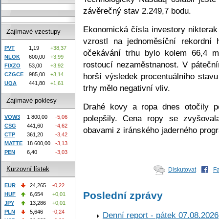
závěrečný stav 2.249,7 bodu.
Ekonomická čísla investory nikterak
Zajímavé vzestupy
vzrostl na jednoměsíční rekordní 
PVT
1,19
+38,37
očekávání trhu bylo kolem 66,4 m
NLOK
600,00
+3,99
rostoucí nezaměstnanost. V páteč
FIXZO
53,00
+3,92
horší výsledek procentuálního stav
CZGCE
985,00
+3,14
UQA
441,80
+1,61
trhy mělo negativní vliv.
Zajímavé poklesy
Drahé kovy a ropa dnes otočily p
polepšily. Cena ropy se zvyšova
VOW3
1 800,00
-5,06
CSG
441,60
-4,62
obavami z iránského jaderného prog
CTP
361,20
-3,42
MATTE
18 600,00
-3,13
PEN
6,40
-3,03
Kurzovní lístek
Diskutovat
F
EUR
24,265
-0,22
Poslední zprávy
HUF
6,654
+0,01
JPY
13,286
+0,01
PLN
5,646
-0,24
Denní report - pátek 07.08.2026