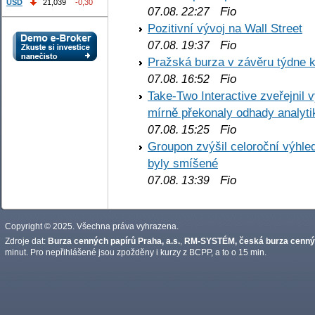
USD
21,039
-0,30
Fio
07.08. 22:27
Pozitivní vývoj na Wall Street
Fio
07.08. 19:37
Pražská burza v závěru týdne k
Fio
07.08. 16:52
Take-Two Interactive zveřejnil 
mírně překonaly odhady analyti
Fio
07.08. 15:25
Groupon zvýšil celoroční výhl
byly smíšené
Fio
07.08. 13:39
Copyright © 2025. Všechna práva vyhrazena.
Zdroje dat:
Burza cenných papírů Praha, a.s.
,
RM-SYSTÉM, česká burza cennýc
minut. Pro nepřihlášené jsou zpožděny i kurzy z BCPP, a to o 15 min.