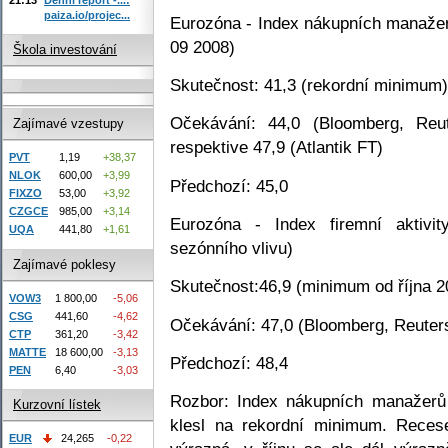
paiza.io/projec...
Eurozóna - Index nákupních manažer
09 2008)
Škola investování
Skutečnost: 41,3 (rekordní minimum)
Očekávání: 44,0 (Bloomberg, Reut
Zajímavé vzestupy
respektive 47,9 (Atlantik FT)
PVT
1,19
+38,37
NLOK
600,00
+3,99
Předchozí: 45,0
FIXZO
53,00
+3,92
CZGCE
985,00
+3,14
Eurozóna - Index firemní aktivi
UQA
441,80
+1,61
sezónního vlivu)
Zajímavé poklesy
Skutečnost:46,9 (minimum od října 2
VOW3
1 800,00
-5,06
CSG
441,60
-4,62
Očekávání: 47,0 (Bloomberg, Reuters
CTP
361,20
-3,42
MATTE
18 600,00
-3,13
Předchozí: 48,4
PEN
6,40
-3,03
Rozbor: Index nákupních manažerů
Kurzovní lístek
klesl na rekordní minimum. Recese
EUR
24,265
-0,22