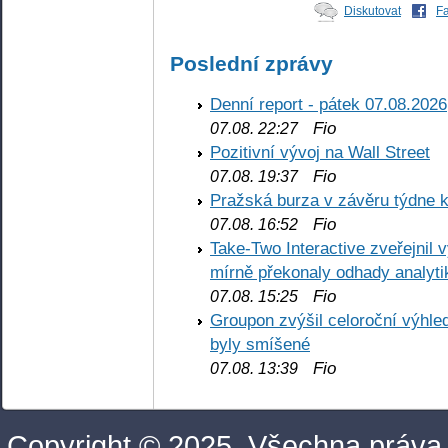
Diskutovat
F
Poslední zprávy
Denní report - pátek 07.08.2026
Fio
07.08. 22:27
Pozitivní vývoj na Wall Street
Fio
07.08. 19:37
Pražská burza v závěru týdne k
Fio
07.08. 16:52
Take-Two Interactive zveřejnil 
mírně překonaly odhady analyti
Fio
07.08. 15:25
Groupon zvýšil celoroční výhl
byly smíšené
Fio
07.08. 13:39
Copyright © 2025. Všechna práva