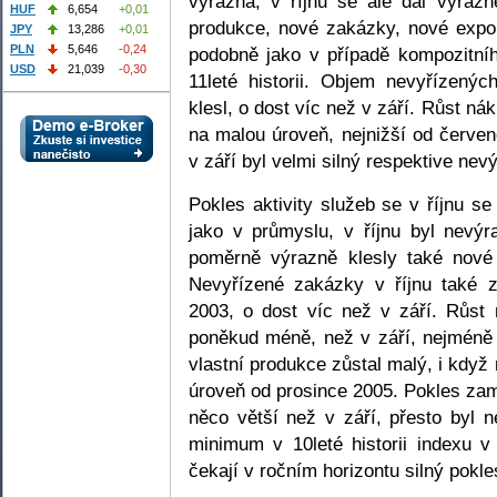
výrazná, v říjnu se ale dál výrazně
HUF
6,654
+0,01
produkce, nové zakázky, nové expo
JPY
13,286
+0,01
PLN
5,646
-0,24
podobně jako v případě kompozitníh
USD
21,039
-0,30
11leté historii. Objem nevyřízenýc
klesl, o dost víc než v září. Růst ná
na malou úroveň, nejnižší od červen
v září byl velmi silný respektive nev
Pokles aktivity služeb se v říjnu se
jako v průmyslu, v říjnu byl nevýr
poměrně výrazně klesly také nové
Nevyřízené zakázky v říjnu také z
2003, o dost víc než v září. Růst n
poněkud méně, než v září, nejméně 
vlastní produkce zůstal malý, i když
úroveň od prosince 2005. Pokles zamě
něco větší než v září, přesto byl n
minimum v 10leté historii indexu v 
čekají v ročním horizontu silný pokles