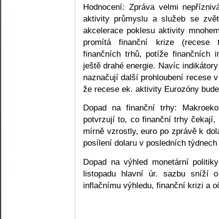
Hodnocení: Zpráva velmi nepřízniv
aktivity průmyslu a služeb se zvě
akcelerace poklesu aktivity mnohe
promítá finanční krize (recese
finančních trhů, potíže finančních i
ještě drahé energie. Navíc indikáto
naznačují další prohloubení recese 
že recese ek. aktivity Eurozóny bude 
Dopad na finanční trhy: Makroe
potvrzují to, co finanční trhy čekají
mírně vzrostly, euro po zprávě k dol
posílení dolaru v posledních týdnech
Dopad na výhled monetární politik
listopadu hlavní úr. sazbu sníží
inflačnímu výhledu, finanční krizi a 