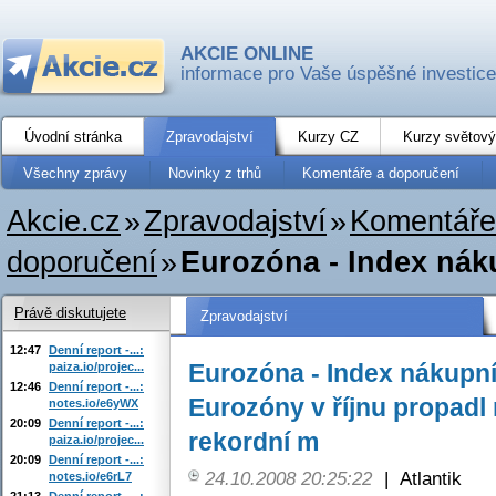
AKCIE ONLINE
informace pro Vaše úspěšné investice
Úvodní stránka
Zpravodajství
Kurzy CZ
Kurzy světový
Všechny zprávy
Novinky z trhů
Komentáře a doporučení
Akcie.cz
»
Zpravodajství
»
Komentáře
doporučení
»
Eurozóna - Index nák
Právě diskutujete
Zpravodajství
12:47
Denní report -...:
Eurozóna - Index nákupn
paiza.io/projec...
12:46
Denní report -...:
Eurozóny v říjnu propadl
notes.io/e6yWX
20:09
Denní report -...:
rekordní m
paiza.io/projec...
20:09
Denní report -...:
24.10.2008 20:25:22
|
Atlantik
notes.io/e6rL7
21:13
Denní report -...: