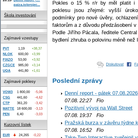
Pokles o 15 % r/r by měl platit i 
paiza.io/projec...
poklesu jsou zřejmé: vyšší úroko
Škola investování
podmínky pro nové úvěry, ochlazen
faktorům a z důvodu předzásobení v
Podle Jiřího Pácala, ředitele Centr
Zajímavé vzestupy
bydlení zhruba o polovinu méně než l
PVT
1,19
+38,37
NLOK
600,00
+3,99
FIXZO
53,00
+3,92
Diskutovat
F
CZGCE
985,00
+3,14
UQA
441,80
+1,61
Poslední zprávy
Zajímavé poklesy
VOW3
1 800,00
-5,06
Denní report - pátek 07.08.2026
CSG
441,60
-4,62
Fio
07.08. 22:27
CTP
361,20
-3,42
Pozitivní vývoj na Wall Street
MATTE
18 600,00
-3,13
PEN
6,40
-3,03
Fio
07.08. 19:37
Pražská burza v závěru týdne k
Kurzovní lístek
Fio
07.08. 16:52
EUR
24,265
-0,22
Take-Two Interactive zveřejnil 