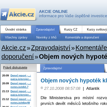
AKCIE ONLINE
informace pro Vaše úspěšné investice
Úvodní stránka
Zpravodajství
Kurzy CZ
Kurzy světový
Všechny zprávy
Novinky z trhů
Komentáře a doporučení
Akcie.cz
»
Zpravodajství
»
Komentáře
doporučení
»
Objem nových hypoték
Právě diskutujete
Zpravodajství
20:09
Denní report -...:
Objem nových hypoték kl
paiza.io/projec...
20:09
Denní report -...:
notes.io/e6rL7
27.10.2008 08:57:08
|
Atlantik
21:13
Denní report -...:
paiza.io/projec...
Dle Ministerstva pro místní rozv
21:12
Denní report -...:
prvních devět měsíců letošního rok
notes.io/e6qyW
20:15
Denní report -...: