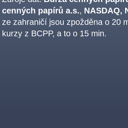
cenných papírů a.s.
,
NASDAQ, N
ze zahraničí jsou zpožděna o 20 m
kurzy z BCPP, a to o 15 min.