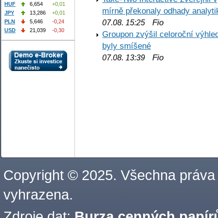
HUF
6,654
+0,01
mírně překonaly odhady analyti
JPY
13,286
+0,01
Fio
PLN
5,646
-0,24
07.08. 15:25
USD
21,039
-0,30
Groupon zvýšil celoroční výhl
byly smíšené
Fio
07.08. 13:39
Copyright © 2025. Všechna práva
vyhrazena.
Zdroje dat:
Burza cenných papírů