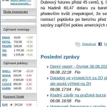
Dubnový futures přidal 45 centů, tj.
paiza.io/projec...
na hladině 60,47 dolaru za barel
Škola investování
především kvůli znepokojení, že se
rostoucí poptávka po benzínu před
sezóny zapříčiní pokles amerických
Zajímavé vzestupy
EMAN
43,00
+7,50
DETEL
710,00
+6,61
Diskutovat
F
PRAPM
228,00
+5,56
VIG
1 797,00
+5,09
RBI
1 575,50
+4,61
Poslední zprávy
Zajímavé poklesy
Denní report - čtvrtek 06.08.20
SHELL
877,00
-10,33
Fio
06.08. 22:18
NOKIA
200,00
-4,40
Datadog ve výsledcích za 2Q př
ATS
3 504,00
-2,56
ale poutá výhled na 2H
CZGCE
955,00
-2,15
KARIN
140,00
-2,10
Fio
06.08. 17:04
Kladný závěr na pražské burze
Kurzovní lístek
Fio
06.08. 16:58
EUR
24,210
-0,08
Honeywell Aerospace v prvním re