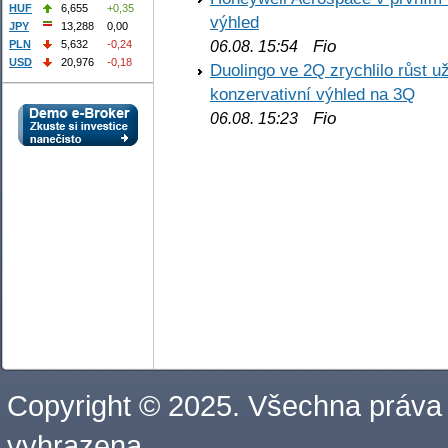
HUF
6,655
+0,35
výhled
JPY
13,288
0,00
Fio
PLN
5,632
-0,24
06.08. 15:54
USD
20,976
-0,18
Duolingo ve 2Q zrychlilo růst už
konzervativní výhled na 3Q
Fio
06.08. 15:23
Copyright © 2025. Všechna práva
vyhrazena.