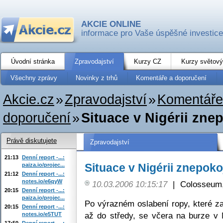
AKCIE ONLINE
informace pro Vaše úspěšné investice
Úvodní stránka
Zpravodajství
Kurzy CZ
Kurzy světový
Všechny zprávy
Novinky z trhů
Komentáře a doporučení
Akcie.cz
»
Zpravodajství
»
Komentáře
doporučení
»
Situace v Nigérii zne
Právě diskutujete
Zpravodajství
21:13
Denní report -...:
Situace v Nigérii znepoko
paiza.io/projec...
21:12
Denní report -...:
notes.io/e6qyW
10.03.2006 10:15:17
|
Colosseum,
20:15
Denní report -...:
paiza.io/projec...
Po výrazném oslabení ropy, které z
20:15
Denní report -...:
až do středy, se včera na burze v 
notes.io/e5TUT
17:50
Denní report -...: