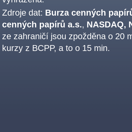
Zdroje dat:
Burza cenných papírů
cenných papírů a.s.
,
NASDAQ, N
ze zahraničí jsou zpožděna o 20 m
kurzy z BCPP, a to o 15 min.