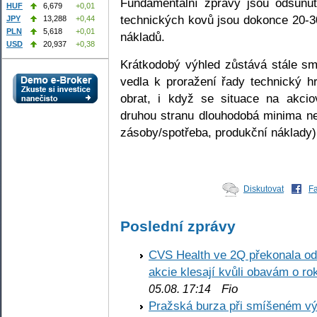
Fundamentální zprávy jsou odsunu
HUF
6,679
+0,01
technických kovů jsou dokonce 20-
JPY
13,288
+0,44
PLN
5,618
+0,01
nákladů.
USD
20,937
+0,38
Krátkodobý výhled zůstává stále sm
vedla k proražení řady technický h
obrat, i když se situace na akcio
druhou stranu dlouhodobá minima n
zásoby/spotřeba, produkční náklady)
Diskutovat
F
Poslední zprávy
CVS Health ve 2Q překonala odh
akcie klesají kvůli obavám o ro
Fio
05.08. 17:14
Pražská burza při smíšeném výv