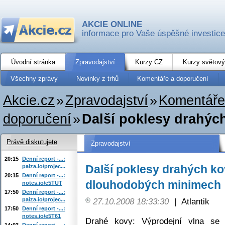
AKCIE ONLINE
informace pro Vaše úspěšné investice
Úvodní stránka
Zpravodajství
Kurzy CZ
Kurzy světový
Všechny zprávy
Novinky z trhů
Komentáře a doporučení
Akcie.cz
»
Zpravodajství
»
Komentáře
doporučení
»
Další poklesy drahých
Právě diskutujete
Zpravodajství
20:15
Denní report -...:
Další poklesy drahých ko
paiza.io/projec...
20:15
Denní report -...:
dlouhodobých minimech
notes.io/e5TUT
17:50
Denní report -...:
paiza.io/projec...
27.10.2008 18:33:30
|
Atlantik
17:50
Denní report -...:
notes.io/e5T61
Drahé kovy: Výprodejní vlna se 
14:03
Denní report -...: