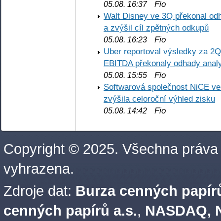
Fio
05.08. 16:37
Walt Disney ve 3Q překonal odha
a zvýšil cíl zpětných odkupů
Fio
05.08. 16:23
Uber reportoval výsledky za 2Q,
EBITDA překonaly odhady analy
Fio
05.08. 15:55
Softwarová společnost NiCE ve
zvýšila celoroční výhled zisku
Fio
05.08. 14:42
Copyright © 2025. Všechna práva
vyhrazena.
Zdroje dat:
Burza cenných papírů
cenných papírů a.s.
,
NASDAQ, N