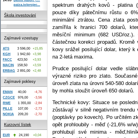
spektrum drahých kovů - platina (
paiza.io/projec...
pouze díky pátečnímu růstu o 6% 
Škola investování
minimální ztrátou. Cena zlata pos
zamířila k hranici 700 dolarů, kt
měsíční minimum (682 USD/oz.). 
Zajímavé vzestupy
částečnou korekci propadů. Kromě 
kovy srážel posilující dolar, který k
ATS
3 596,00
+15,85
KGH
1 942,60
+3,98
na 2-letá maxima.
FACC
423,50
+3,93
MACIN
158,50
+3,59
Prudce posilující dolar vedle slábn
ERBAG
2 891,00
+2,48
výrazné riziko pro zlato. Současné
Zajímavé poklesy
úroveň zlata na úrovni 540-580 dolarů
by mohla sloužit úroveň 650 dolarů.
EMAN
40,00
-4,76
CZGCE
976,00
-3,56
Technické kovy: Situace se posledn
RWE
1 355,00
-2,84
PILLE
107,00
-2,73
zůstávají v silně negativním trend
NOKIA
209,20
-2,70
(poptávky po kovech). Po určitém zk
opět prohloubily - měď (-21,6% w/w),
Kurzovní lístek
prohlubují své minima - měď,hliní
EUR
24,190
+0,04