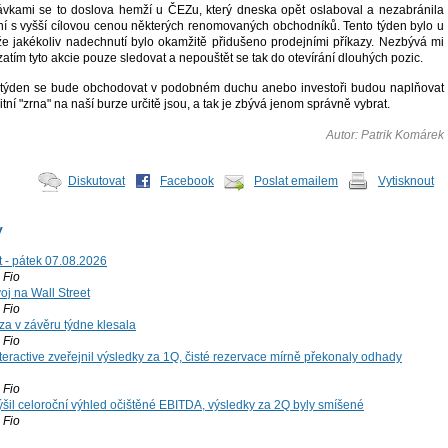
ávkami se to doslova hemží u ČEZu, který dneska opět oslaboval a nezabránila
í s vyšší cílovou cenou některých renomovaných obchodníků. Tento týden bylo u
, že jakékoliv nadechnutí bylo okamžitě přidušeno prodejními příkazy. Nezbývá mi
zatím tyto akcie pouze sledovat a nepouštět se tak do otevírání dlouhých pozic.
tí týden se bude obchodovat v podobném duchu anebo investoři budou naplňovat
tní "zrna" na naší burze určitě jsou, a tak je zbývá jenom správně vybrat.
Autor: Patrik Komárek
Diskutovat
Facebook
Poslat emailem
Vytisknout
y
t - pátek 07.08.2026
Fio
voj na Wall Street
Fio
za v závěru týdne klesala
Fio
teractive zveřejnil výsledky za 1Q, čisté rezervace mírně překonaly odhady
Fio
šil celoroční výhled očištěné EBITDA, výsledky za 2Q byly smíšené
Fio