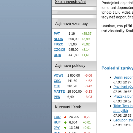
Škola investování
Prodejními objedn
tomu ani doporučen
tohoto titulu vidět
tedy než doporučit 
Zajímavé vzestupy
Uvidíme, zda příš
své zásobníky. Kvali
PVT
1,19
+38,37
NLOK
600,00
+3,99
FIXZO
53,00
+3,92
CZGCE
985,00
+3,14
UQA
441,80
+1,61
Zajímavé poklesy
Poslední zpráv
VOW3
1 800,00
-5,06
Denní repor
CSG
441,60
-4,62
07.08. 22:27
CTP
361,20
-3,42
Pozitivní vý
MATTE
18 600,00
-3,13
07.08. 19:37
Pražská bur
PEN
6,40
-3,03
07.08. 16:52
Take-Two In
Kurzovní lístek
analytiků
07.08. 15:25
EUR
24,265
-0,22
Groupon zvý
HUF
6,654
+0,01
07.08. 13:39
JPY
13,286
+0,01