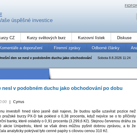
FIOFO
E
Vaše úspěšné investice
urzy CZ
Kurzy světových burz
Kurzovní lístek
Diskuse
Komentáře a doporučení
Firemní zprávy
Odborné články
An
Dnešní den se nesl v podobném duchu jako obchodování
Sobota 8.8.2026 11:24
e nesl v podobném duchu jako obchodování po dobu
0:00
|
Cyrrus
nu investoři hned ráno jasně dali najevo, že budou spíše uzavírat pozice než
x pražské burzy PX-D tak poklesl o 0,38 procenta, když nejvíce se o to přičinily
ní banky, které oslabily o 0,91 procenta (3.299,6 Kč). Stejnou červenou dráhu za
é akcie Unipetrolu, které se však dnes můžou pyšnit dobrou zprávou, a to že
la analyticky pokrývat tyto cenné papíry s cílovou cenou 310 Kč.