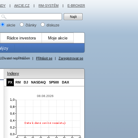
NDY
|
AKCIE.CZ
|
RM-SYSTÉM
|
E-BROKER
akcie
články
diskuze
Rádce investora
Moje akcie
alýzy
Uživatel nepřihlášen
|
Přihlásit se
|
Zaregistrovat se
Indexy
PX
RM
DJ
NASDAQ
SP500
DAX
08.08.2026