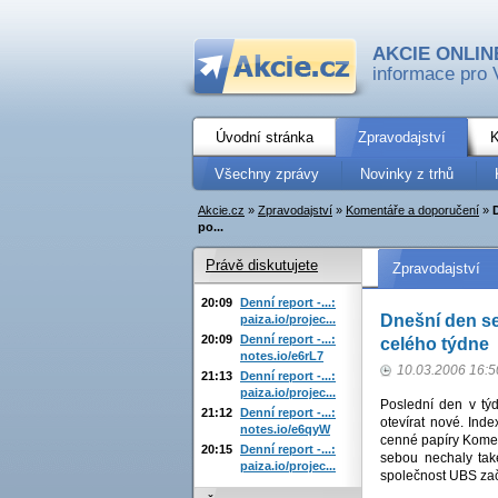
AKCIE ONLIN
informace pro 
Úvodní stránka
Zpravodajství
K
Všechny zprávy
Novinky z trhů
Akcie.cz
»
Zpravodajství
»
Komentáře a doporučení
»
po...
Právě diskutujete
Zpravodajství
20:09
Denní report -...:
Dnešní den s
paiza.io/projec...
20:09
Denní report -...:
celého týdne
notes.io/e6rL7
10.03.2006 16:5
21:13
Denní report -...:
paiza.io/projec...
Poslední den v týd
21:12
Denní report -...:
otevírat nové. Inde
notes.io/e6qyW
cenné papíry Komerč
20:15
Denní report -...:
sebou nechaly tak
paiza.io/projec...
společnost UBS zača