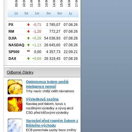
1d
5d
1m
3m
6m
1y
PX
-0,71
2 785,07
07.08.26
RM
-1,20
772,27
07.08.26
DJIA
+0,28
54 036,93
07.08.26
NASDAQ
+1,13
26 645,60
07.08.26
SP500
0,00
4 357,73
22.09.21
DAX
+0,69
26 319,45
07.08.26
Odborné články
Optimismus kolem umělé
inteligence nemizí
Trhy navíc chtějí vidět návratnost
Výsledková sezóna
Nasdaq pod tlakem, luxus s
rozdílnými výsledky a vývoj akcií
CSG před klíčovými výsledky
Varování před ropným šokem z
Blízkého východu
ECB ponechala sazby beze změny