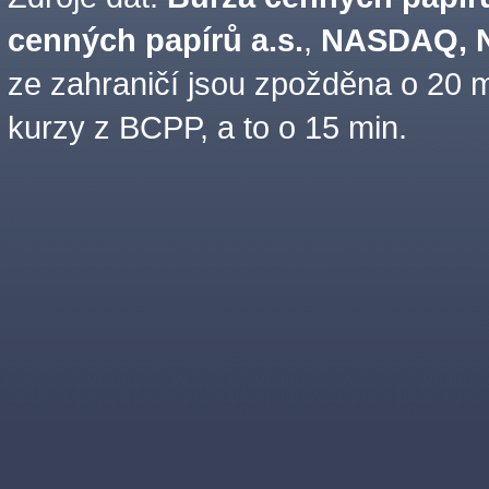
cenných papírů a.s.
,
NASDAQ, N
ze zahraničí jsou zpožděna o 20 m
kurzy z BCPP, a to o 15 min.