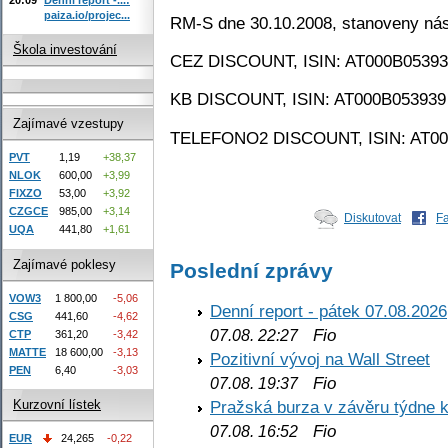
paiza.io/projec...
RM-S dne 30.10.2008, stanoveny ná
Škola investování
CEZ DISCOUNT, ISIN: AT000B053939
KB DISCOUNT, ISIN: AT000B053939 
Zajímavé vzestupy
TELEFONO2 DISCOUNT, ISIN: AT000
PVT
1,19
+38,37
NLOK
600,00
+3,99
FIXZO
53,00
+3,92
CZGCE
985,00
+3,14
Diskutovat
F
UQA
441,80
+1,61
Zajímavé poklesy
Poslední zprávy
VOW3
1 800,00
-5,06
Denní report - pátek 07.08.2026
CSG
441,60
-4,62
Fio
07.08. 22:27
CTP
361,20
-3,42
MATTE
18 600,00
-3,13
Pozitivní vývoj na Wall Street
PEN
6,40
-3,03
Fio
07.08. 19:37
Kurzovní lístek
Pražská burza v závěru týdne k
Fio
07.08. 16:52
EUR
24,265
-0,22