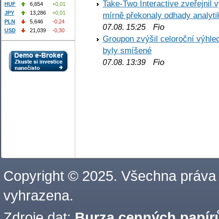
Take-Two Interactive zveřejnil 
HUF
6,654
+0,01
JPY
13,286
+0,01
mírně překonaly odhady analyti
PLN
5,646
-0,24
Fio
07.08. 15:25
USD
21,039
-0,30
Groupon zvýšil celoroční výhl
byly smíšené
Fio
07.08. 13:39
Copyright © 2025. Všechna práva
vyhrazena.
Zdroje dat:
Burza cenných papírů