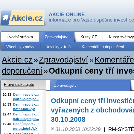
AKCIE ONLINE
informace pro Vaše úspěšné investice
Úvodní stránka
Zpravodajství
Kurzy CZ
Kurzy světový
Všechny zprávy
Novinky z trhů
Komentáře a doporučení
Akcie.cz
»
Zpravodajství
»
Komentáře
doporučení
»
Odkupní ceny tří invest
Právě diskutujete
Zpravodajství
20:33
Denní report -...:
Odkupní ceny tří investičn
paiza.io/projec...
20:33
Denní report -...:
vyřazených z obchodován
notes.io/e6iyb
12:47
Denní report -...:
30.10.2008
paiza.io/projec...
12:46
Denní report -...:
31.10.2008 10:22:29
|
RM-SYSTÉM,
notes.io/e6yWX
20:09
Denní report -...: