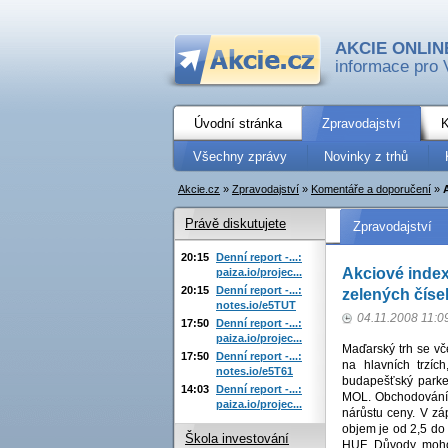
AKCIE ONLIN
informace pro 
Úvodní stránka
Zpravodajství
K
Všechny zprávy
Novinky z trhů
Akcie.cz
»
Zpravodajství
»
Komentáře a doporučení
»
Právě diskutujete
Zpravodajství
20:15
Denní report -...:
Akciové inde
paiza.io/projec...
20:15
Denní report -...:
zelených číse
notes.io/e5TUT
04.11.2008 11:0
17:50
Denní report -...:
paiza.io/projec...
Maďarský trh se v
17:50
Denní report -...:
na hlavních trzí
notes.io/e5T61
budapešťský parket
14:03
Denní report -...:
MOL. Obchodování 
paiza.io/projec...
nárůstu ceny. V zá
objem je od 2,5 do
Škola investování
HUF. Důvody moho