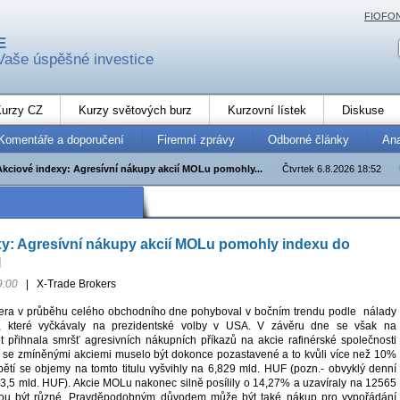
FIOFO
E
Vaše úspěšné investice
urzy CZ
Kurzy světových burz
Kurzovní lístek
Diskuse
Komentáře a doporučení
Firemní zprávy
Odborné články
An
Akciové indexy: Agresívní nákupy akcií MOLu pomohly...
Čtvrtek 6.8.2026 18:52
xy: Agresívní nákupy akcií MOLu pomohly indexu do
l
9:00
|
X-Trade Brokers
čera v průběhu celého obchodního dne pohyboval v bočním trendu podle nálady
ch, které vyčkávaly na prezidentské volby v USA. V závěru dne se však na
 přihnala smršť agresivních nákupních příkazů na akcie rafinérské společnosti
se zmíněnými akciemi muselo být dokonce pozastavené a to kvůli více než 10%
pětí se objemy na tomto titulu vyšvihly na 6,829 mld. HUF (pozn.- obvyklý denní
 3,5 mld. HUF). Akcie MOLu nakonec silně posílily o 14,27% a uzavíraly na 12565
u být různé. Pravděpodobným důvodem může být také nákup pro vypořádání