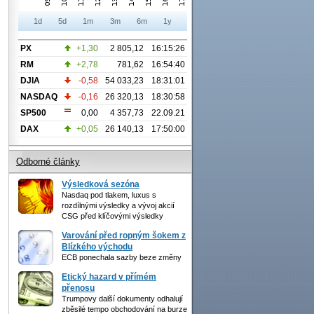
1d
5d
1m
3m
6m
1y
PX
+1,30
2 805,12
16:15:26
RM
+2,78
781,62
16:54:40
DJIA
-0,58
54 033,23
18:31:01
NASDAQ
-0,16
26 320,13
18:30:58
SP500
0,00
4 357,73
22.09.21
DAX
+0,05
26 140,13
17:50:00
Odborné články
Výsledková sezóna
Nasdaq pod tlakem, luxus s
rozdílnými výsledky a vývoj akcií
CSG před klíčovými výsledky
Varování před ropným šokem z
Blízkého východu
ECB ponechala sazby beze změny
Etický hazard v přímém
přenosu
Trumpovy další dokumenty odhalují
zběsilé tempo obchodování na burze