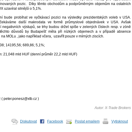
ínovaných pozic. Díky těmto obchodům a podprůměrným objemům na ostatních
X uzavíral silnější o 5,1%.
í bude probíhat ve vyčkávací pozici na výsledky prezidentských voleb v USA.
čekáváme další makrodata ve formě průmyslové objednávek v USA. Avšak
 negativních výstupů, se trhy budou držet spíše v zelených číslech resp. v zóně
 těchto důvodů by Budapešť měla při nízkých objemech a v případě absence
na MOLu , jako například včera, uzavřít pouze v mírných ziscích.
08; 14195,56; 689,86; 5,1%;
: 21,048 mld HUF (denní průměr 22,2 mld HUF)
 ( peter.ponesz@xtb.cz )
Autor: X-Trade Brokers
Diskutovat
Facebook
Poslat emailem
Vytisknout