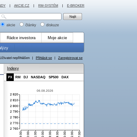
NDY
|
AKCIE.CZ
|
RM-SYSTÉM
|
E-BROKER
akcie
články
diskuze
Rádce investora
Moje akcie
alýzy
Uživatel nepřihlášen
|
Přihlásit se
|
Zaregistrovat se
Indexy
PX
RM
DJ
NASDAQ
SP500
DAX
06.08.2026