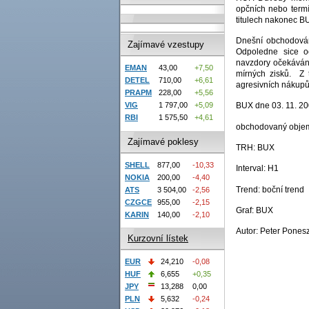
opčních nebo term
titulech nakonec BU
Dnešní obchodován
Zajímavé vzestupy
Odpoledne sice o
navzdory očekávání
EMAN
43,00
+7,50
mírných zisků. Z
DETEL
710,00
+6,61
agresivních nákupů 
PRAPM
228,00
+5,56
VIG
1 797,00
+5,09
BUX dne 03. 11. 20
RBI
1 575,50
+4,61
obchodovaný objem
Zajímavé poklesy
TRH: BUX
SHELL
877,00
-10,33
Interval: H1
NOKIA
200,00
-4,40
Trend: boční trend
ATS
3 504,00
-2,56
CZGCE
955,00
-2,15
Graf: BUX
KARIN
140,00
-2,10
Autor: Peter Ponesz
Kurzovní lístek
EUR
24,210
-0,08
HUF
6,655
+0,35
JPY
13,288
0,00
PLN
5,632
-0,24