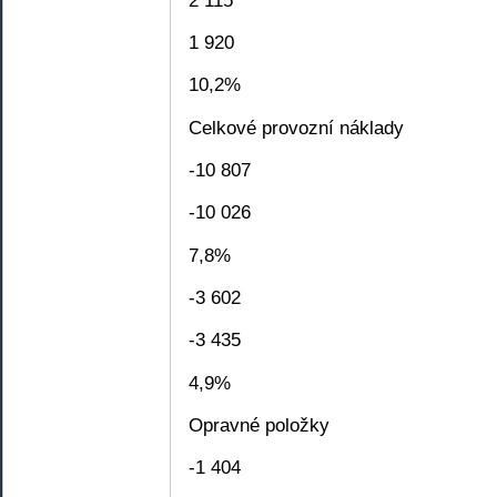
1 920
10,2%
Celkové provozní náklady
-10 807
-10 026
7,8%
-3 602
-3 435
4,9%
Opravné položky
-1 404