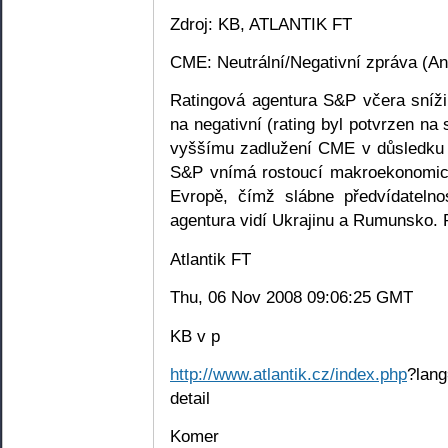
Zdroj: KB, ATLANTIK FT
CME: Neutrální/Negativní zpráva (Ana
Ratingová agentura S&P včera sníži
na negativní (rating byl potvrzen na 
vyššímu zadlužení CME v důsledku le
S&P vnímá rostoucí makroekonomick
Evropě, čímž slábne předvídatelno
agentura vidí Ukrajinu a Rumunsko. 
Atlantik FT
Thu, 06 Nov 2008 09:06:25 GMT
KB v p
http://www.atlantik.cz/index.php
?lang
detail
Komer