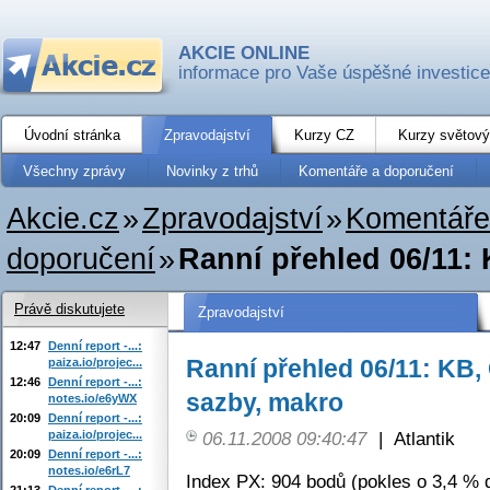
AKCIE ONLINE
informace pro Vaše úspěšné investice
Úvodní stránka
Zpravodajství
Kurzy CZ
Kurzy světový
Všechny zprávy
Novinky z trhů
Komentáře a doporučení
Akcie.cz
»
Zpravodajství
»
Komentáře
doporučení
»
Ranní přehled 06/11:
Právě diskutujete
Zpravodajství
12:47
Denní report -...:
Ranní přehled 06/11: KB
paiza.io/projec...
12:46
Denní report -...:
sazby, makro
notes.io/e6yWX
20:09
Denní report -...:
paiza.io/projec...
06.11.2008 09:40:47
|
Atlantik
20:09
Denní report -...:
notes.io/e6rL7
Index PX: 904 bodů (pokles o 3,4 % d
21:13
Denní report -...: