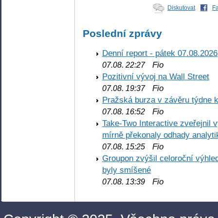
Diskutovat
F
Poslední zprávy
Denní report - pátek 07.08.2026
Fio
07.08. 22:27
Pozitivní vývoj na Wall Street
Fio
07.08. 19:37
Pražská burza v závěru týdne k
Fio
07.08. 16:52
Take-Two Interactive zveřejnil 
mírně překonaly odhady analyti
Fio
07.08. 15:25
Groupon zvýšil celoroční výhl
byly smíšené
Fio
07.08. 13:39