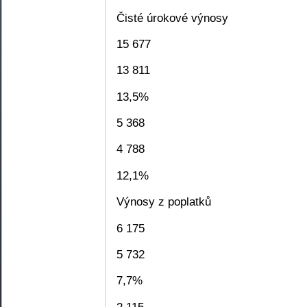
Čisté úrokové výnosy
15 677
13 811
13,5%
5 368
4 788
12,1%
Výnosy z poplatků
6 175
5 732
7,7%
2 115