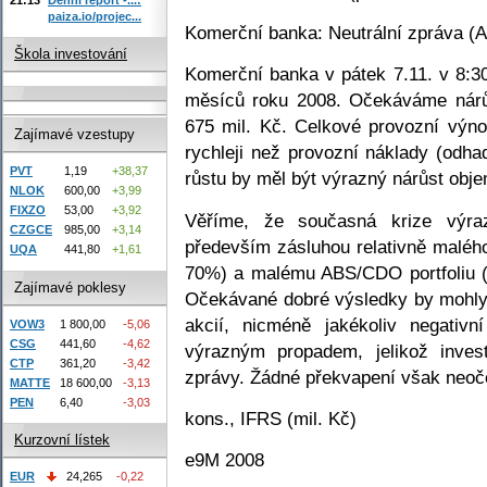
paiza.io/projec...
Komerční banka: Neutrální zpráva (An
Škola investování
Komerční banka v pátek 7.11. v 8:3
měsíců roku 2008. Očekáváme nárůs
675 mil. Kč. Celkové provozní výno
Zajímavé vzestupy
rychleji než provozní náklady (odh
PVT
1,19
+38,37
růstu by měl být výrazný nárůst obje
NLOK
600,00
+3,99
FIXZO
53,00
+3,92
Věříme, že současná krize výra
CZGCE
985,00
+3,14
především zásluhou relativně malého
UQA
441,80
+1,61
70%) a malému ABS/CDO portfoliu (o
Zajímavé poklesy
Očekávané dobré výsledky by mohly
akcií, nicméně jakékoliv negativ
VOW3
1 800,00
-5,06
CSG
441,60
-4,62
výrazným propadem, jelikož invest
CTP
361,20
-3,42
zprávy. Žádné překvapení však neo
MATTE
18 600,00
-3,13
PEN
6,40
-3,03
kons., IFRS (mil. Kč)
Kurzovní lístek
e9M 2008
EUR
24,265
-0,22