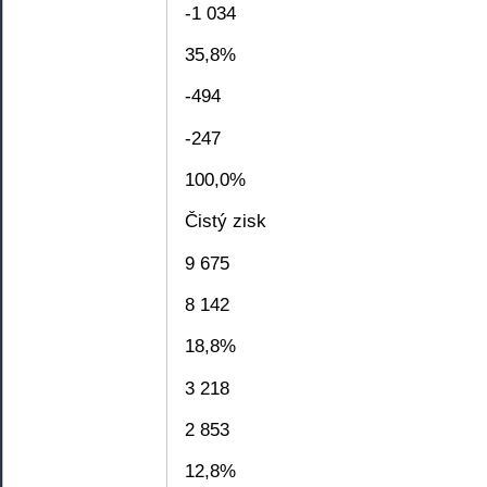
-1 034
35,8%
-494
-247
100,0%
Čistý zisk
9 675
8 142
18,8%
3 218
2 853
12,8%