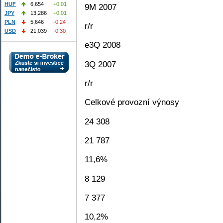
HUF
6,654
+0,01
9M 2007
JPY
13,286
+0,01
PLN
5,646
-0,24
r/r
USD
21,039
-0,30
e3Q 2008
3Q 2007
r/r
Celkové provozní výnosy
24 308
21 787
11,6%
8 129
7 377
10,2%