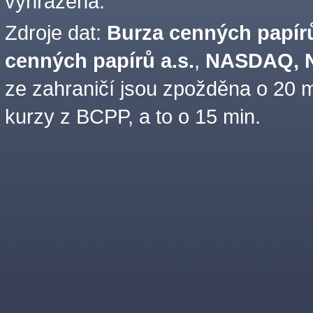
vyhrazena.
Zdroje dat:
Burza cenných papírů
cenných papírů a.s.
,
NASDAQ, N
ze zahraničí jsou zpožděna o 20 m
kurzy z BCPP, a to o 15 min.