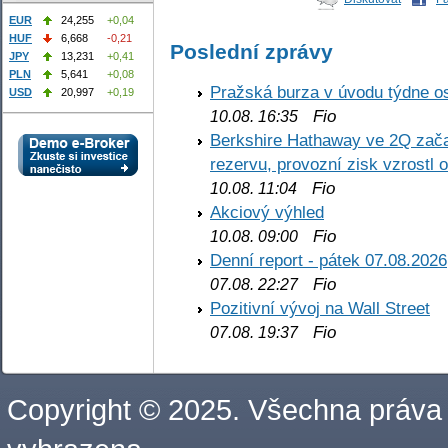
EUR
24,255
+0,04
HUF
6,668
-0,21
Poslední zprávy
JPY
13,231
+0,41
PLN
5,641
+0,08
Pražská burza v úvodu týdne os
USD
20,997
+0,19
Fio
10.08. 16:35
Berkshire Hathaway ve 2Q začal
rezervu, provozní zisk vzrostl 
Fio
10.08. 11:04
Akciový výhled
Fio
10.08. 09:00
Denní report - pátek 07.08.2026
Fio
07.08. 22:27
Pozitivní vývoj na Wall Street
Fio
07.08. 19:37
Copyright © 2025. Všechna práva