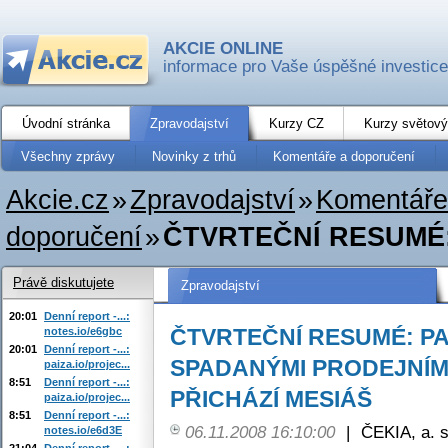
AKCIE ONLINE
informace pro Vaše úspěšné investice
Úvodní stránka
Zpravodajství
Kurzy CZ
Kurzy světový
Všechny zprávy
Novinky z trhů
Komentáře a doporučení
Akcie.cz
»
Zpravodajství
»
Komentáře
doporučení
»
ČTVRTEČNÍ RESUMÉ:
Právě diskutujete
Zpravodajství
20:01
Denní report -...:
ČTVRTEČNÍ RESUMÉ: P
notes.io/e6gbc
20:01
Denní report -...:
SPADANÝMI PRODEJNÍMI
paiza.io/projec...
8:51
Denní report -...:
PŘICHÁZÍ MESIÁŠ
paiza.io/projec...
8:51
Denní report -...:
06.11.2008 16:10:00
|
ČEKIA, a. s
notes.io/e6d3E
21:04
Denní report -...: