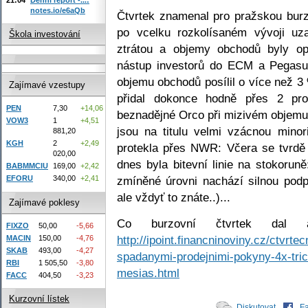
notes.io/e6aQb
Čtvrtek znamenal pro pražskou burz
po vcelku rozkolísaném vývoji uz
Škola investování
ztrátou a objemy obchodů byly op
nástup investorů do ECM a Pegasu:
objemu obchodů posílil o více než 3 
Zajímavé vzestupy
přidal dokonce hodně přes 2 pr
PEN
7,30
+14,06
beznadějné Orco při mizivém objemu
VOW3
1
+4,51
jsou na titulu velmi vzácnou minorit
881,20
KGH
2
+2,49
protekla přes NWR: Včera se tvrdě 
020,00
dnes byla bitevní linie na stokoru
BABMMCIU
169,00
+2,42
zmíněné úrovni nachází silnou podp
EFORU
340,00
+2,41
ale vždyť to znáte..)...
Zajímavé poklesy
Co burzovní čtvrtek dal 
FIXZO
50,00
-5,66
http://ipoint.financninoviny.cz/ctvrt
MACIN
150,00
-4,76
SKAB
493,00
-4,27
spadanymi-prodejnimi-pokyny-4x-trich
RBI
1 505,50
-3,80
mesias.html
FACC
404,50
-3,23
Kurzovní lístek
Diskutovat
F