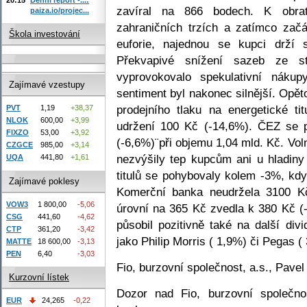
zavíral na 866 bodech. K obrat
paiza.io/projec...
zahraničních trzích a zatímco zač
Škola investování
euforie, najednou se kupci drží 
Překvapivé snížení sazeb ze 
vyprovokovalo spekulativní nákup
Zajímavé vzestupy
sentiment byl nakonec silnější. Opě
prodejního tlaku na energetické t
PVT
1,19
+38,37
NLOK
600,00
+3,99
udržení 100 Kč (-14,6%). ČEZ se p
FIXZO
53,00
+3,92
(-6,6%)¨při objemu 1,04 mld. Kč. Vo
CZGCE
985,00
+3,14
nezvýšily tep kupcům ani u hladiny
UQA
441,80
+1,61
titulů se pohybovaly kolem -3%, kd
Zajímavé poklesy
Komerční banka neudržela 3100 Kč
VOW3
1 800,00
-5,06
úrovní na 365 Kč zvedla k 380 Kč (
CSG
441,60
-4,62
působil pozitivně také na další div
CTP
361,20
-3,42
jako Philip Morris ( 1,9%) či Pegas ( 
MATTE
18 600,00
-3,13
PEN
6,40
-3,03
Fio, burzovní společnost, a.s., Pave
Kurzovní lístek
Dozor nad Fio, burzovní společno
EUR
24,265
-0,22