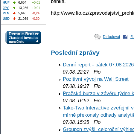
banka.
HUF
6,654
+0,01
JPY
13,286
+0,01
http://www.fio.cz/zpravodajstvi_prohl
PLN
5,646
-0,24
USD
21,039
-0,30
Diskutovat
F
Poslední zprávy
Denní report - pátek 07.08.2026
Fio
07.08. 22:27
Pozitivní vývoj na Wall Street
Fio
07.08. 19:37
Pražská burza v závěru týdne k
Fio
07.08. 16:52
Take-Two Interactive zveřejnil 
mírně překonaly odhady analyti
Fio
07.08. 15:25
Groupon zvýšil celoroční výhl