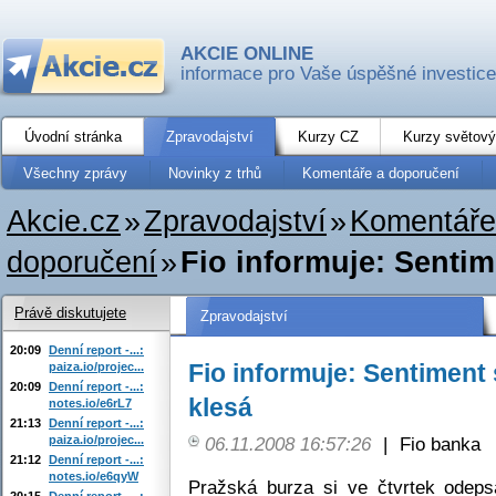
AKCIE ONLINE
informace pro Vaše úspěšné investice
Úvodní stránka
Zpravodajství
Kurzy CZ
Kurzy světový
Všechny zprávy
Novinky z trhů
Komentáře a doporučení
Akcie.cz
»
Zpravodajství
»
Komentáře
doporučení
»
Fio informuje: Sentim
Právě diskutujete
Zpravodajství
20:09
Denní report -...:
Fio informuje: Sentiment 
paiza.io/projec...
20:09
Denní report -...:
klesá
notes.io/e6rL7
21:13
Denní report -...:
paiza.io/projec...
06.11.2008 16:57:26
|
Fio banka
21:12
Denní report -...:
notes.io/e6qyW
Pražská burza si ve čtvrtek odep
20:15
Denní report -...: