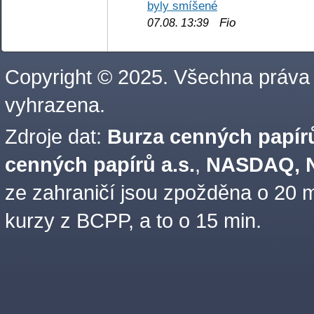
byly smíšené
Fio
07.08. 13:39
Copyright © 2025. Všechna práva
vyhrazena.
Zdroje dat:
Burza cenných papírů
cenných papírů a.s.
,
NASDAQ, N
ze zahraničí jsou zpožděna o 20 m
kurzy z BCPP, a to o 15 min.