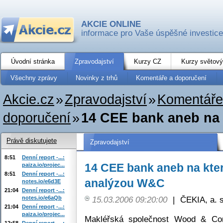
AKCIE ONLINE
informace pro Vaše úspěšné investice
Úvodní stránka
Zpravodajství
Kurzy CZ
Kurzy světový
Všechny zprávy
Novinky z trhů
Komentáře a doporučení
Akcie.cz
»
Zpravodajství
»
Komentáře
doporučení
»
14 CEE bank aneb na kt
Právě diskutujete
Zpravodajství
8:51
Denní report -...:
14 CEE bank aneb na který 
paiza.io/projec...
8:51
Denní report -...:
analýzou W&C
notes.io/e6d3E
21:04
Denní report -...:
notes.io/e6aQb
15.03.2006 09:20:00
|
ČEKIA, a. s
21:04
Denní report -...:
paiza.io/projec...
Makléřská společnost Wood & Co
12:58
Denní report -...: