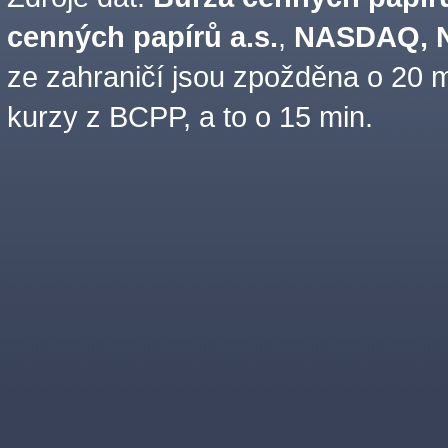
cenných papírů a.s.
,
NASDAQ, N
ze zahraničí jsou zpožděna o 20 m
kurzy z BCPP, a to o 15 min.