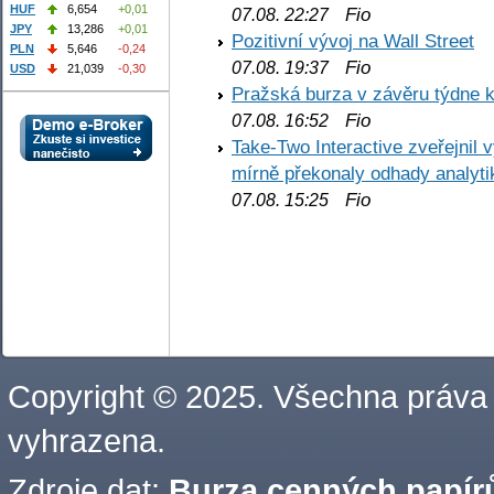
HUF
6,654
+0,01
Fio
07.08. 22:27
JPY
13,286
+0,01
Pozitivní vývoj na Wall Street
PLN
5,646
-0,24
Fio
07.08. 19:37
USD
21,039
-0,30
Pražská burza v závěru týdne k
Fio
07.08. 16:52
Take-Two Interactive zveřejnil 
mírně překonaly odhady analyti
Fio
07.08. 15:25
Copyright © 2025. Všechna práva
vyhrazena.
Zdroje dat:
Burza cenných papírů