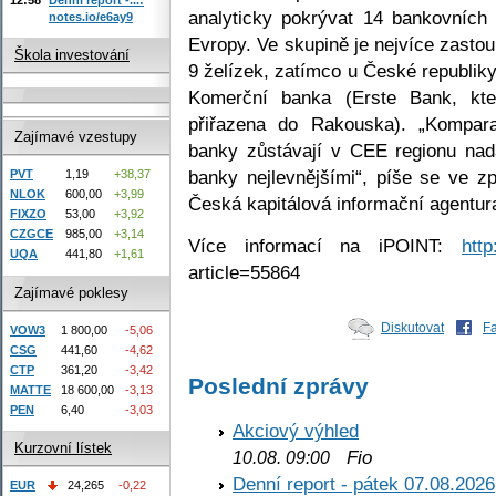
analyticky pokrývat 14 bankovních 
notes.io/e6ay9
Evropy. Ve skupině je nejvíce zasto
Škola investování
9 želízek, zatímco u České republiky
Komerční banka (Erste Bank, kte
přiřazena do Rakouska). „Kompara
Zajímavé vzestupy
banky zůstávají v CEE regionu nad
banky nejlevnějšími“, píše se ve
PVT
1,19
+38,37
NLOK
600,00
+3,99
Česká kapitálová informační agentura
FIXZO
53,00
+3,92
CZGCE
985,00
+3,14
Více informací na iPOINT:
http
UQA
441,80
+1,61
article=55864
Zajímavé poklesy
Diskutovat
F
VOW3
1 800,00
-5,06
CSG
441,60
-4,62
CTP
361,20
-3,42
Poslední zprávy
MATTE
18 600,00
-3,13
PEN
6,40
-3,03
Akciový výhled
Kurzovní lístek
Fio
10.08. 09:00
Denní report - pátek 07.08.2026
EUR
24,265
-0,22